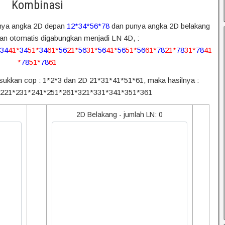
Kombinasi
unya angka 2D depan
12*34*56*78
dan punya angka 2D belakang
an otomatis digabungkan menjadi LN 4D, :
34
41*
34
51*
34
61*
56
21*
56
31*
56
41*
56
51*
56
61*
78
21*
78
31*
78
41
*
78
51*
78
61
sukkan cop : 1*2*3 dan 2D 21*31*41*51*61, maka hasilnya :
*221*231*241*251*261*321*331*341*351*361
2D Belakang - jumlah LN:
0