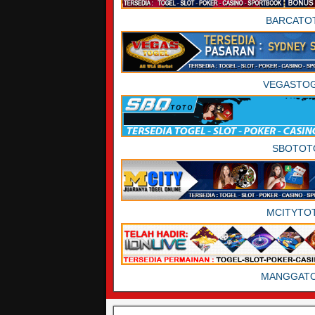
BARCATO
VEGASTO
SBOTOT
MCITYTO
MANGGAT