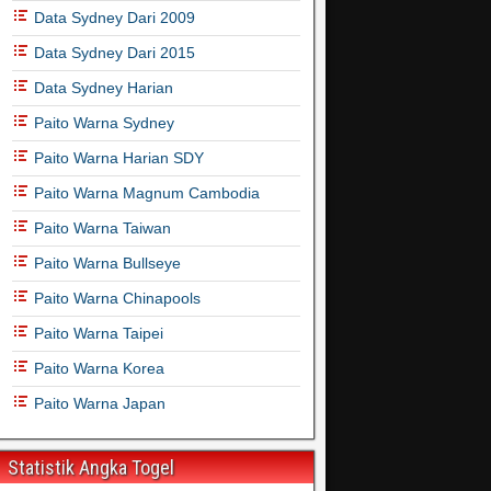
Data Sydney Dari 2009
Data Sydney Dari 2015
Data Sydney Harian
Paito Warna Sydney
Paito Warna Harian SDY
Paito Warna Magnum Cambodia
Paito Warna Taiwan
Paito Warna Bullseye
Paito Warna Chinapools
Paito Warna Taipei
Paito Warna Korea
Paito Warna Japan
Statistik Angka Togel