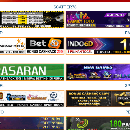
SCATTER78
D
F
EL
3
TO
P