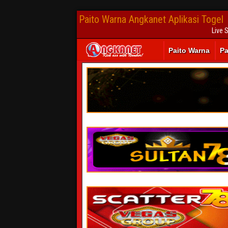
Paito Warna Angkanet Aplikasi Togel
Live 
Paito Warna
Pa