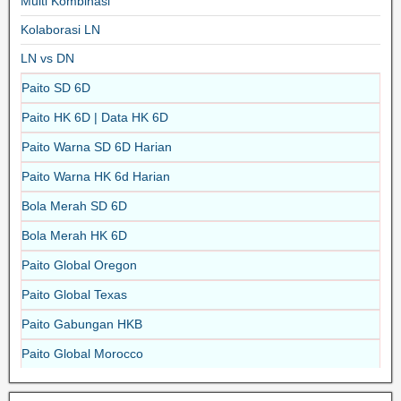
Multi Kombinasi
Kolaborasi LN
LN vs DN
Paito SD 6D
Paito HK 6D | Data HK 6D
Paito Warna SD 6D Harian
Paito Warna HK 6d Harian
Bola Merah SD 6D
Bola Merah HK 6D
Paito Global Oregon
Paito Global Texas
Paito Gabungan HKB
Paito Global Morocco