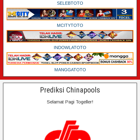
SELEBTOTO
MCITYTOTO
INDOWLATOTO
MANGGATOTO
Prediksi Chinapools
Selamat Pagi Togeller!