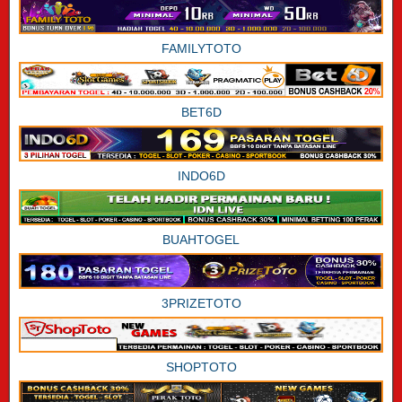
FAMILYTOTO
BET6D
INDO6D
BUAHTOGEL
3PRIZETOTO
SHOPTOTO