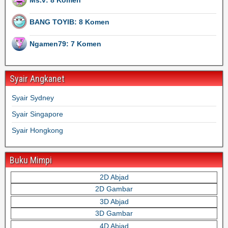
Ms.v: 8 Komen
BANG TOYIB: 8 Komen
Ngamen79: 7 Komen
Syair Angkanet
Syair Sydney
Syair Singapore
Syair Hongkong
Buku Mimpi
2D Abjad
2D Gambar
3D Abjad
3D Gambar
4D Abjad