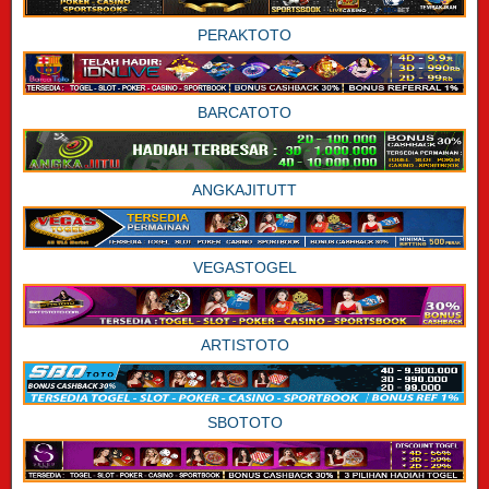
PERAKTOTO
BARCATOTO
ANGKAJITUTT
VEGASTOGEL
ARTISTOTO
SBOTOTO