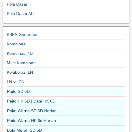
Pola Dasar
Pola Dasar ALL
BBFS Generator
Kombinasi
Kombinasi 4D
Multi Kombinasi
Kolaborasi LN
LN vs DN
Paito SD 6D
Paito HK 6D | Data HK 6D
Paito Warna SD 6D Harian
Paito Warna HK 6d Harian
Bola Merah SD 6D