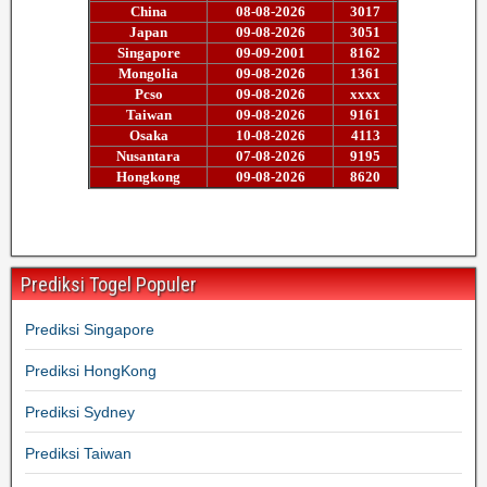
Prediksi Togel Populer
Prediksi Singapore
Prediksi HongKong
Prediksi Sydney
Prediksi Taiwan