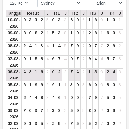
Tanggal
Result
J
Ts1
J
Ts2
J
Ts3
J
Ts4
J
10-08-
0
3
3
2
5
0
3
3
6
0
6
1
8
9
1
0
1
2026
09-08-
8
0
8
2
1
5
3
8
1
0
1
2
8
1
6
0
6
2026
08-08-
2
4
1
3
4
1
4
5
7
9
7
0
7
7
2
9
2
2026
07-08-
0
1
5
8
4
6
7
4
0
7
7
9
4
4
5
7
3
2026
06-08-
4
8
1
6
7
0
2
2
7
4
2
1
5
6
2
4
6
2026
05-08-
6
1
9
9
9
9
1
1
3
0
3
6
0
6
8
0
8
2026
04-08-
2
4
4
8
3
4
6
1
0
0
0
7
9
7
5
0
5
2026
03-08-
7
0
3
7
1
3
8
2
5
9
5
8
3
2
0
9
9
2026
02-08-
9
1
3
5
8
2
5
7
7
5
3
5
2
7
0
2
2