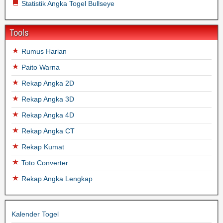
Statistik Angka Togel Bullseye
Tools
Rumus Harian
Paito Warna
Rekap Angka 2D
Rekap Angka 3D
Rekap Angka 4D
Rekap Angka CT
Rekap Kumat
Toto Converter
Rekap Angka Lengkap
Kalender Togel