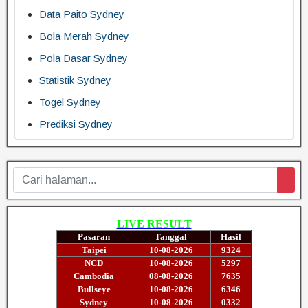
Data Paito Sydney
Bola Merah Sydney
Pola Dasar Sydney
Statistik Sydney
Togel Sydney
Prediksi Sydney