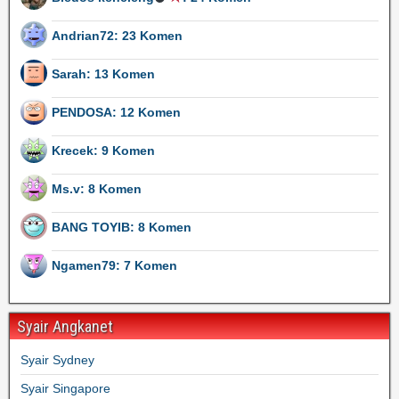
Andrian72: 23 Komen
Sarah: 13 Komen
PENDOSA: 12 Komen
Krecek: 9 Komen
Ms.v: 8 Komen
BANG TOYIB: 8 Komen
Ngamen79: 7 Komen
Syair Angkanet
Syair Sydney
Syair Singapore