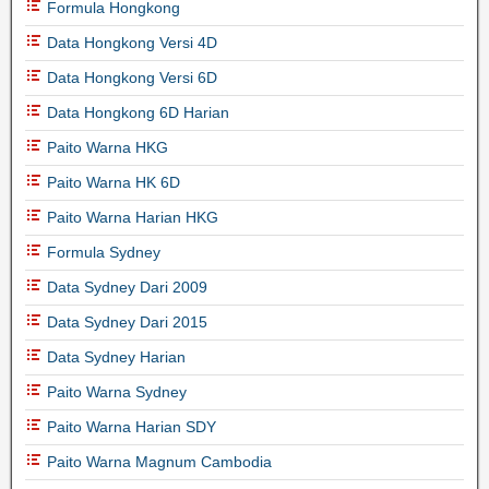
Formula Hongkong
Data Hongkong Versi 4D
Data Hongkong Versi 6D
Data Hongkong 6D Harian
Paito Warna HKG
Paito Warna HK 6D
Paito Warna Harian HKG
Formula Sydney
Data Sydney Dari 2009
Data Sydney Dari 2015
Data Sydney Harian
Paito Warna Sydney
Paito Warna Harian SDY
Paito Warna Magnum Cambodia