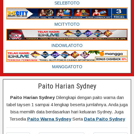
SELEBTOTO
MCITYTOTO
INDOWLATOTO
MANGGATOTO
Paito Harian Sydney
Paito Harian Sydney
Dilengkapi dengan paito warna dan
tabel taysen 1 sampai 4 lengkap beserta jumlahnya. Anda juga
bisa memilih data berdasarkan hari keluaran Sydney. Juga
Tersedia
Paito Warna Sydney
Serta
Data Paito Sydney