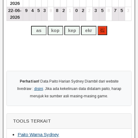
2026
22-06-
9
4
5
3
8
8
2
1
0
2
2
3
5
8
7
5
3
2026
Perhatian!
Data Paito Harian Sydney Diambil dari website
livedraw :
disini
. Jika ada kekeliruan data didalam paito, harap
merujuk ke sumber asli masing-masing game.
TOOLS TERKAIT
Paito Warna Sydney