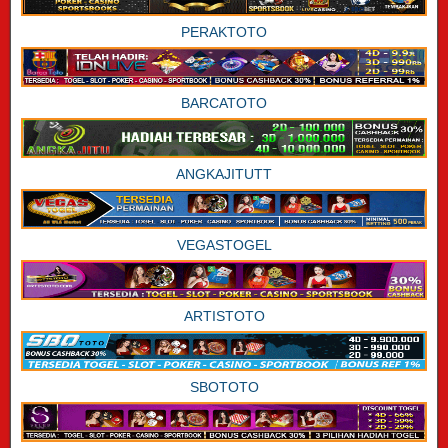
PERAKTOTO
BARCATOTO
ANGKAJITUTT
VEGASTOGEL
ARTISTOTO
SBOTOTO