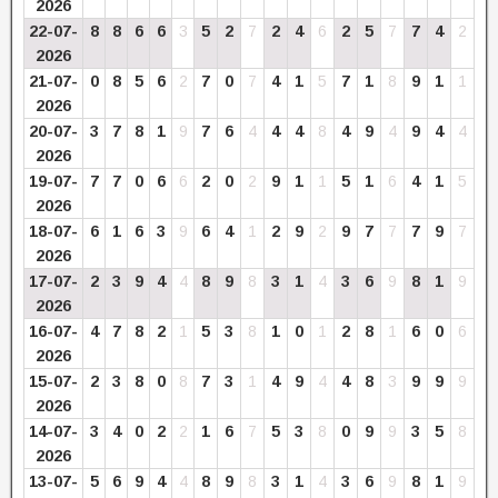
2026
22-07-
8
8
6
6
3
5
2
7
2
4
6
2
5
7
7
4
2
2026
21-07-
0
8
5
6
2
7
0
7
4
1
5
7
1
8
9
1
1
2026
20-07-
3
7
8
1
9
7
6
4
4
4
8
4
9
4
9
4
4
2026
19-07-
7
7
0
6
6
2
0
2
9
1
1
5
1
6
4
1
5
2026
18-07-
6
1
6
3
9
6
4
1
2
9
2
9
7
7
7
9
7
2026
17-07-
2
3
9
4
4
8
9
8
3
1
4
3
6
9
8
1
9
2026
16-07-
4
7
8
2
1
5
3
8
1
0
1
2
8
1
6
0
6
2026
15-07-
2
3
8
0
8
7
3
1
4
9
4
4
8
3
9
9
9
2026
14-07-
3
4
0
2
2
1
6
7
5
3
8
0
9
9
3
5
8
2026
13-07-
5
6
9
4
4
8
9
8
3
1
4
3
6
9
8
1
9