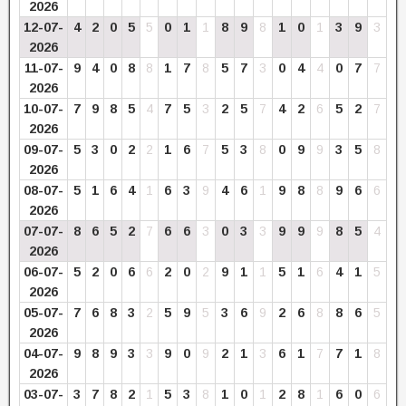
2026
12-07-
4
2
0
5
5
0
1
1
8
9
8
1
0
1
3
9
3
2026
11-07-
9
4
0
8
8
1
7
8
5
7
3
0
4
4
0
7
7
2026
10-07-
7
9
8
5
4
7
5
3
2
5
7
4
2
6
5
2
7
2026
09-07-
5
3
0
2
2
1
6
7
5
3
8
0
9
9
3
5
8
2026
08-07-
5
1
6
4
1
6
3
9
4
6
1
9
8
8
9
6
6
2026
07-07-
8
6
5
2
7
6
6
3
0
3
3
9
9
9
8
5
4
2026
06-07-
5
2
0
6
6
2
0
2
9
1
1
5
1
6
4
1
5
2026
05-07-
7
6
8
3
2
5
9
5
3
6
9
2
6
8
8
6
5
2026
04-07-
9
8
9
3
3
9
0
9
2
1
3
6
1
7
7
1
8
2026
03-07-
3
7
8
2
1
5
3
8
1
0
1
2
8
1
6
0
6