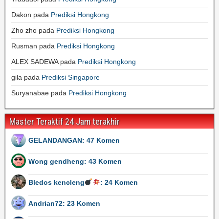
Dakon
pada
Prediksi Hongkong
Zho zho
pada
Prediksi Hongkong
Rusman
pada
Prediksi Hongkong
ALEX SADEWA
pada
Prediksi Hongkong
gila
pada
Prediksi Singapore
Suryanabae
pada
Prediksi Hongkong
Master Teraktif 24 Jam terakhir
GELANDANGAN: 47 Komen
Wong gendheng: 43 Komen
Bledos kencleng
: 24 Komen
Andrian72: 23 Komen