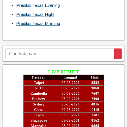
Prediksi Texas Evening
Prediksi Texas Night
Prediksi Texas Morning