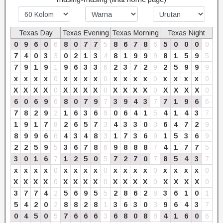
Texas Day
Texas Evening
Texas Morning
Texas Night
0
9
6
0
6
8
0
7
7
5
8
6
7
8
6
5
0
0
0
0
7
4
0
3
3
0
2
1
3
4
8
1
9
9
9
8
1
5
9
5
7
9
1
9
1
9
6
3
3
6
2
3
7
2
9
2
5
9
9
9
x
x
x
x
0
x
x
x
x
0
x
x
x
x
0
x
x
x
x
0
X
X
X
X
0
X
X
X
X
0
X
X
X
X
0
X
X
X
X
0
6
0
6
9
6
8
0
7
9
7
3
9
4
3
7
7
1
9
6
6
7
8
2
9
2
1
6
3
6
9
0
6
4
1
5
4
1
4
3
7
1
9
1
7
8
2
6
5
7
3
4
3
3
0
3
6
4
7
2
9
8
9
9
6
6
4
3
4
8
3
1
7
3
6
9
1
5
3
6
9
2
2
5
9
5
3
6
7
8
6
9
8
8
8
7
4
1
7
7
5
3
0
1
6
7
1
2
5
0
5
7
2
7
0
7
8
5
4
3
7
x
x
x
x
0
x
x
x
x
0
x
x
x
x
0
x
x
x
x
0
X
X
X
X
0
X
X
X
X
0
X
X
X
X
0
X
X
X
X
0
3
7
7
4
2
5
6
9
5
5
2
8
6
2
8
3
6
1
0
1
5
4
2
0
2
8
8
2
8
1
3
6
3
0
3
9
6
4
3
7
0
4
5
0
5
7
6
6
6
3
6
8
0
8
8
4
1
6
0
6