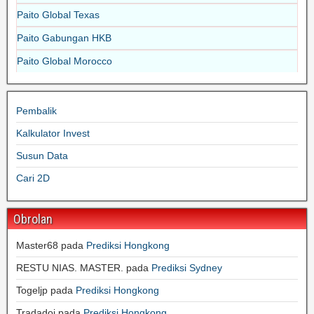
Paito Global Texas
Paito Gabungan HKB
Paito Global Morocco
Pembalik
Kalkulator Invest
Susun Data
Cari 2D
Obrolan
Master68
pada
Prediksi Hongkong
RESTU NIAS. MASTER.
pada
Prediksi Sydney
Togeljp
pada
Prediksi Hongkong
Tradadoi
pada
Prediksi Hongkong