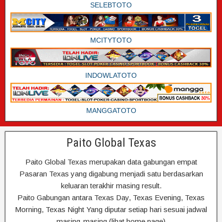
SELEBTOTO
MCITYTOTO
INDOWLATOTO
MANGGATOTO
Paito Global Texas
Paito Global Texas merupakan data gabungan empat
Pasaran Texas yang digabung menjadi satu berdasarkan
keluaran terakhir masing result.
Paito Gabungan antara Texas Day, Texas Evening, Texas
Morning, Texas Night Yang diputar setiap hari sesuai jadwal
masing-masing (lihat home page)