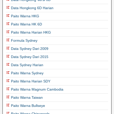
Data Hongkong 6D Harian
Paito Warna HKG
Paito Warna HK 6D
Paito Warna Harian HKG
Formula Sydney
Data Sydney Dari 2009
Data Sydney Dari 2015
Data Sydney Harian
Paito Warna Sydney
Paito Warna Harian SDY
Paito Warna Magnum Cambodia
Paito Warna Taiwan
Paito Warna Bullseye
Paito Warna Chinapools