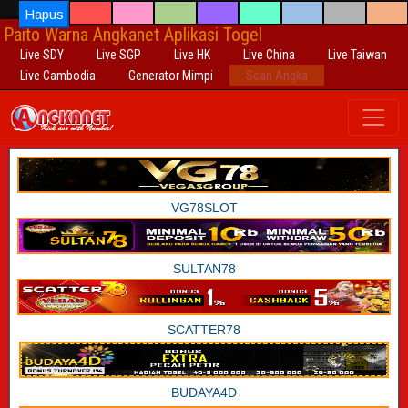
Hapus
Paito Warna Angkanet Aplikasi Togel
Live SDY
Live SGP
Live HK
Live China
Live Taiwan
Live Cambodia
Generator Mimpi
Scan Angka
VG78SLOT
SULTAN78
SCATTER78
BUDAYA4D