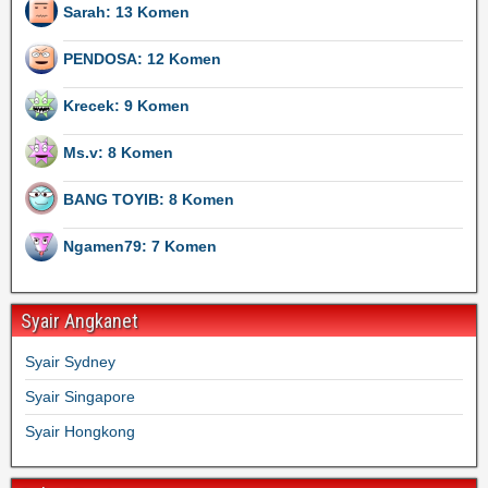
Sarah: 13 Komen
PENDOSA: 12 Komen
Krecek: 9 Komen
Ms.v: 8 Komen
BANG TOYIB: 8 Komen
Ngamen79: 7 Komen
Syair Angkanet
Syair Sydney
Syair Singapore
Syair Hongkong