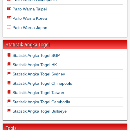
Paito Warna Taipei
Paito Warna Korea
Paito Warna Japan
Statistik Angka Togel
Statistik Angka Togel SGP
Statistik Angka Togel HK
Statistik Angka Togel Sydney
Statistik Angka Togel Chinapools
Statistik Angka Togel Taiwan
Statistik Angka Togel Cambodia
Statistik Angka Togel Bullseye
Tools