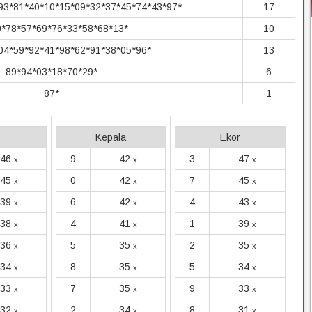
93*81*40*10*15*09*32*37*45*74*43*97*
17
9*78*57*69*76*33*58*68*13*
10
04*59*92*41*98*62*91*38*05*96*
13
89*94*03*18*70*29*
6
87*
1
p
Kepala
Ekor
46
9
42
3
47
x
x
x
45
0
42
7
45
x
x
x
39
6
42
4
43
x
x
x
38
4
41
1
39
x
x
x
36
5
35
2
35
x
x
x
34
8
35
5
34
x
x
x
33
7
35
9
33
x
x
x
32
2
34
8
31
x
x
x