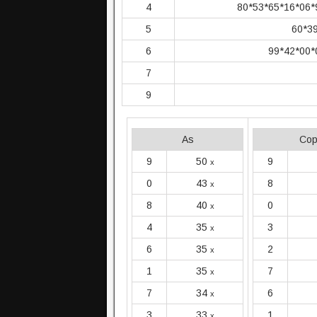
4
80*53*65*16*06*
5
60*3
6
99*42*00*
7
9
As
Co
9
50
9
x
0
43
8
x
8
40
0
x
4
35
3
x
6
35
2
x
1
35
7
x
7
34
6
x
3
33
1
x