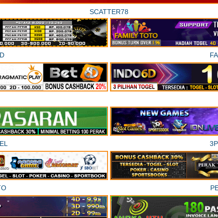
SCATTER78
D
F
EL
3
TO
P