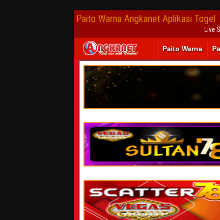
Paito Warna Angkanet Aplikasi Togel
Live 
Paito Warna
Pa