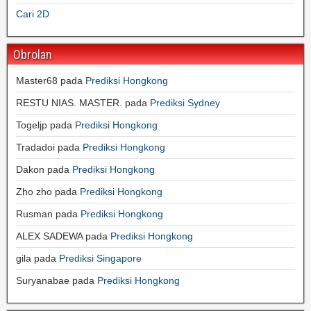
Cari 2D
Obrolan
Master68
pada
Prediksi Hongkong
RESTU NIAS. MASTER.
pada
Prediksi Sydney
Togeljp
pada
Prediksi Hongkong
Tradadoi
pada
Prediksi Hongkong
Dakon
pada
Prediksi Hongkong
Zho zho
pada
Prediksi Hongkong
Rusman
pada
Prediksi Hongkong
ALEX SADEWA
pada
Prediksi Hongkong
gila
pada
Prediksi Singapore
Suryanabae
pada
Prediksi Hongkong