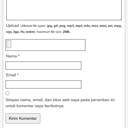
Upload
(Allowed file types:
jpg, gif, png, mp3, mp4, m4v, mov, wmv, avi, mpg,
ogv, 3gp, flv, webm
, maximum file size:
2MB.
Nama
*
Email
*
Simpan nama, email, dan situs web saya pada peramban ini
untuk komentar saya berikutnya.