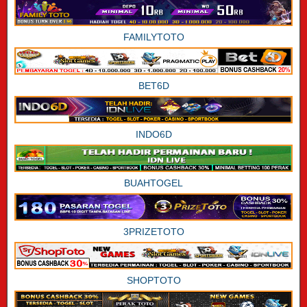
FAMILYTOTO
BET6D
INDO6D
BUAHTOGEL
3PRIZETOTO
SHOPTOTO