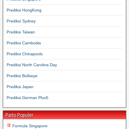
Prediksi HongKong
Prediksi Sydney
Prediksi Taiwan
Prediksi Cambodia
Prediksi Chinapools
Prediksi North Carolina Day
Prediksi Bullseye
Prediksi Japan
Prediksi German Plus5
Paito Populer
Formula Singapore