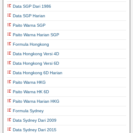
Data SGP Dari 1986
Data SGP Harian
Paito Warna SGP
Paito Warna Harian SGP
Formula Hongkong
Data Hongkong Versi 4D
Data Hongkong Versi 6D
Data Hongkong 6D Harian
Paito Warna HKG
Paito Warna HK 6D
Paito Warna Harian HKG
Formula Sydney
Data Sydney Dari 2009
Data Sydney Dari 2015