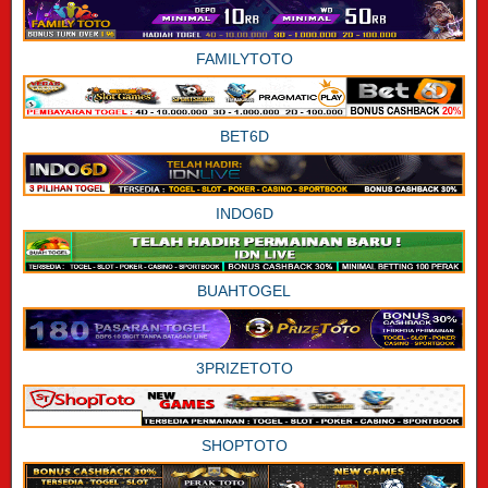
FAMILYTOTO
BET6D
INDO6D
BUAHTOGEL
3PRIZETOTO
SHOPTOTO