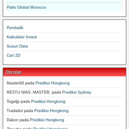
Paito Global Morocco
Pembalik
Kalkulator Invest
Susun Data
Cari 2D
Obrolan
Master68
pada
Prediksi Hongkong
RESTU NIAS. MASTER.
pada
Prediksi Sydney
Togeljp
pada
Prediksi Hongkong
Tradadoi
pada
Prediksi Hongkong
Dakon
pada
Prediksi Hongkong