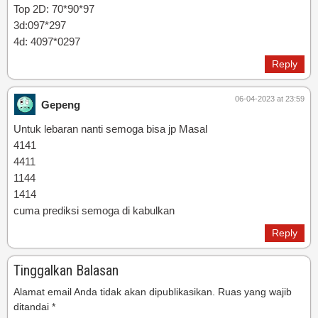
Top 2D: 70*90*97
3d:097*297
4d: 4097*0297
Reply
06-04-2023 at 23:59
Gepeng
Untuk lebaran nanti semoga bisa jp Masal
4141
4411
1144
1414
cuma prediksi semoga di kabulkan
Reply
Tinggalkan Balasan
Alamat email Anda tidak akan dipublikasikan.
Ruas yang wajib
ditandai
*