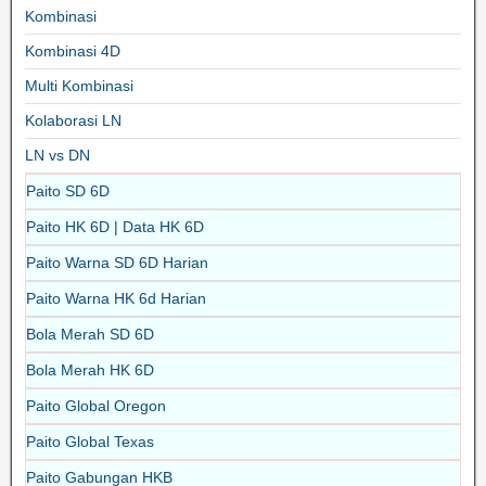
Kombinasi
Kombinasi 4D
Multi Kombinasi
Kolaborasi LN
LN vs DN
Paito SD 6D
Paito HK 6D | Data HK 6D
Paito Warna SD 6D Harian
Paito Warna HK 6d Harian
Bola Merah SD 6D
Bola Merah HK 6D
Paito Global Oregon
Paito Global Texas
Paito Gabungan HKB