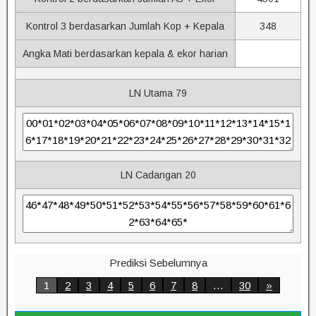
Kontrol 3 berdasarkan Jumlah Kop + Kepala
348
Angka Mati berdasarkan kepala & ekor harian
LN Utama 79
LN Cadangan 20
Prediksi Sebelumnya
1
2
3
4
5
6
7
8
…
30
»