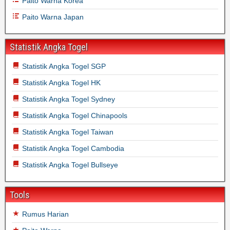
Paito Warna Korea
Paito Warna Japan
Statistik Angka Togel
Statistik Angka Togel SGP
Statistik Angka Togel HK
Statistik Angka Togel Sydney
Statistik Angka Togel Chinapools
Statistik Angka Togel Taiwan
Statistik Angka Togel Cambodia
Statistik Angka Togel Bullseye
Tools
Rumus Harian