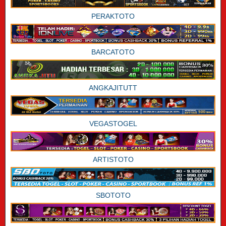
PERAKTOTO
BARCATOTO
ANGKAJITUTT
VEGASTOGEL
ARTISTOTO
SBOTOTO