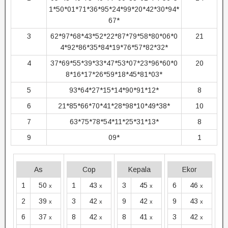
1*50*01*71*36*95*24*99*20*42*30*94*
67*
3
62*97*68*43*52*22*87*79*58*80*06*0
21
4*92*86*35*84*19*76*57*82*32*
4
37*69*55*39*33*47*53*07*23*96*60*0
20
8*16*17*26*59*18*45*81*03*
5
93*64*27*15*14*90*91*12*
8
6
21*85*66*70*41*28*98*10*49*38*
10
7
63*75*78*54*11*25*31*13*
8
9
09*
1
As
Cop
Kepala
Ekor
1
50
1
43
3
45
6
46
x
x
x
x
2
39
3
42
9
42
9
43
x
x
x
x
6
37
8
42
8
41
3
42
x
x
x
x