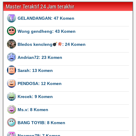
Master Teraktif 24 Jam terakhir
GELANDANGAN: 47 Komen
Wong gendheng: 43 Komen
Bledos kencleng
: 24 Komen
Andrian72: 23 Komen
Sarah: 13 Komen
PENDOSA: 12 Komen
Krecek: 9 Komen
Ms.v: 8 Komen
BANG TOYIB: 8 Komen
Ngamen79: 7 Komen