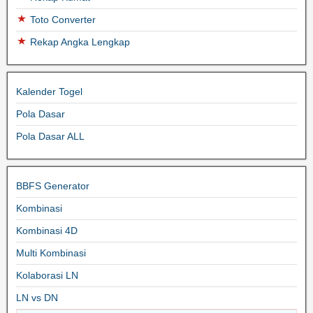
Toto Converter
Rekap Angka Lengkap
Kalender Togel
Pola Dasar
Pola Dasar ALL
BBFS Generator
Kombinasi
Kombinasi 4D
Multi Kombinasi
Kolaborasi LN
LN vs DN