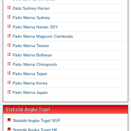
Data Sydney Harian
Paito Warna Sydney
Paito Warna Harian SDY
Paito Warna Magnum Cambodia
Paito Warna Taiwan
Paito Warna Bullseye
Paito Warna Chinapools
Paito Warna Taipei
Paito Warna Korea
Paito Warna Japan
Statistik Angka Togel
Statistik Angka Togel SGP
Statistik Angka Togel HK