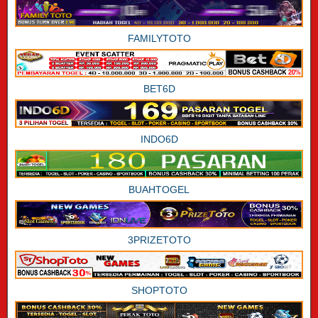
FAMILYTOTO
BET6D
INDO6D
BUAHTOGEL
3PRIZETOTO
SHOPTOTO