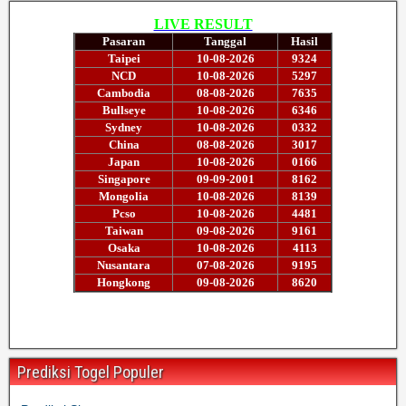
Prediksi Togel Populer