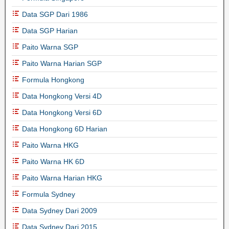
Data SGP Dari 1986
Data SGP Harian
Paito Warna SGP
Paito Warna Harian SGP
Formula Hongkong
Data Hongkong Versi 4D
Data Hongkong Versi 6D
Data Hongkong 6D Harian
Paito Warna HKG
Paito Warna HK 6D
Paito Warna Harian HKG
Formula Sydney
Data Sydney Dari 2009
Data Sydney Dari 2015