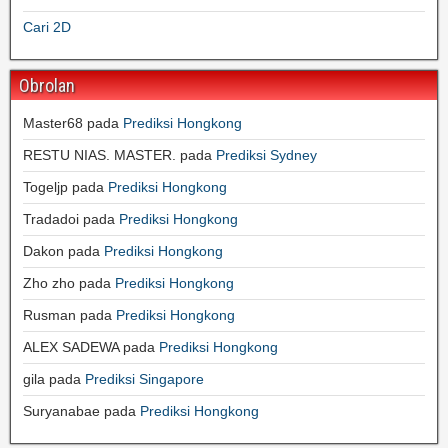
Cari 2D
Obrolan
Master68
pada
Prediksi Hongkong
RESTU NIAS. MASTER.
pada
Prediksi Sydney
Togeljp
pada
Prediksi Hongkong
Tradadoi
pada
Prediksi Hongkong
Dakon
pada
Prediksi Hongkong
Zho zho
pada
Prediksi Hongkong
Rusman
pada
Prediksi Hongkong
ALEX SADEWA
pada
Prediksi Hongkong
gila
pada
Prediksi Singapore
Suryanabae
pada
Prediksi Hongkong