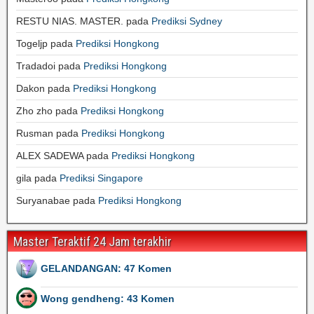
RESTU NIAS. MASTER.
pada
Prediksi Sydney
Togeljp
pada
Prediksi Hongkong
Tradadoi
pada
Prediksi Hongkong
Dakon
pada
Prediksi Hongkong
Zho zho
pada
Prediksi Hongkong
Rusman
pada
Prediksi Hongkong
ALEX SADEWA
pada
Prediksi Hongkong
gila
pada
Prediksi Singapore
Suryanabae
pada
Prediksi Hongkong
Master Teraktif 24 Jam terakhir
GELANDANGAN: 47 Komen
Wong gendheng: 43 Komen