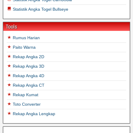
Statistik Angka Togel Bullseye
Tools
Rumus Harian
Paito Warna
Rekap Angka 2D
Rekap Angka 3D
Rekap Angka 4D
Rekap Angka CT
Rekap Kumat
Toto Converter
Rekap Angka Lengkap