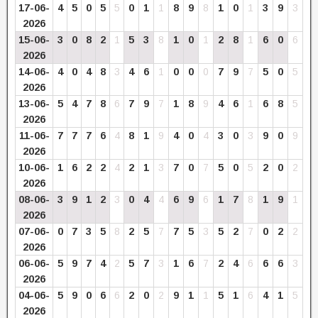
17-06-
4
5
0
5
5
0
1
1
8
9
8
1
0
1
3
9
3
2026
15-06-
3
0
8
2
1
5
3
8
1
0
1
2
8
1
6
0
6
2026
14-06-
4
0
4
8
3
4
6
1
0
0
0
7
9
7
5
0
5
2026
13-06-
5
4
7
8
6
7
9
7
1
8
9
4
6
1
6
8
5
2026
11-06-
7
7
7
6
4
8
1
9
4
0
4
3
0
3
9
0
9
2026
10-06-
1
6
2
2
4
2
1
3
7
0
7
5
0
5
2
0
2
2026
08-06-
3
9
1
2
3
0
4
4
6
9
6
1
7
8
1
9
1
2026
07-06-
0
7
3
5
8
2
5
7
7
5
3
5
2
7
0
2
2
2026
06-06-
5
9
7
4
2
5
7
3
1
6
7
2
4
6
6
6
3
2026
04-06-
5
9
0
6
6
2
0
2
9
1
1
5
1
6
4
1
5
2026