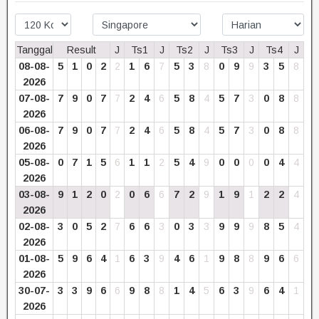
Tanggal
Result
J
Ts1
J
Ts2
J
Ts3
J
Ts4
J
08-08-
5
1
0
2
2
1
6
7
5
3
8
0
9
9
3
5
8
2026
07-08-
7
9
0
7
7
2
4
6
5
8
4
5
7
3
0
8
8
2026
06-08-
7
9
0
7
7
2
4
6
5
8
4
5
7
3
0
8
8
2026
05-08-
0
7
1
5
6
1
1
2
5
4
9
0
0
0
0
4
4
2026
03-08-
9
1
2
0
2
0
6
6
7
2
9
1
9
1
2
2
4
2026
02-08-
3
0
5
2
7
6
6
3
0
3
3
9
9
9
8
5
4
2026
01-08-
5
9
6
4
1
6
3
9
4
6
1
9
8
8
9
6
6
2026
30-07-
3
3
9
6
6
9
8
8
1
4
5
6
3
9
6
4
1
2026