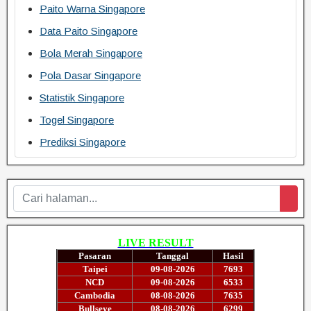
Paito Warna Singapore
Data Paito Singapore
Bola Merah Singapore
Pola Dasar Singapore
Statistik Singapore
Togel Singapore
Prediksi Singapore