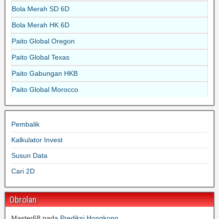
Bola Merah SD 6D
Bola Merah HK 6D
Paito Global Oregon
Paito Global Texas
Paito Gabungan HKB
Paito Global Morocco
Pembalik
Kalkulator Invest
Susun Data
Cari 2D
Obrolan
Master68
pada
Prediksi Hongkong