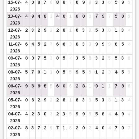
15-07-
4
0
8
7
6
8
8
7
0
9
9
3
3
6
5
9
5
2026
13-07-
4
9
4
8
3
4
6
1
0
0
0
7
9
7
5
0
5
2026
12-07-
2
3
2
9
2
2
8
1
6
3
9
5
3
8
1
3
4
2026
11-07-
6
4
5
2
7
6
6
3
0
3
3
9
9
9
8
5
4
2026
09-07-
8
0
7
5
3
8
5
4
3
5
8
3
2
5
5
3
8
2026
08-07-
5
7
0
1
1
0
5
5
9
5
5
1
2
3
4
5
9
2026
06-07-
9
6
6
8
5
6
0
6
2
8
1
9
1
1
7
8
6
2026
05-07-
0
6
2
9
2
2
8
1
6
3
9
5
3
8
1
3
4
2026
04-07-
4
2
3
0
3
2
3
5
9
9
9
5
8
4
4
9
4
2026
02-07-
8
3
7
2
9
7
1
8
2
0
2
4
0
4
7
0
7
2026