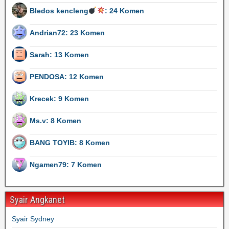
Bledos kencleng
: 24 Komen
Andrian72: 23 Komen
Sarah: 13 Komen
PENDOSA: 12 Komen
Krecek: 9 Komen
Ms.v: 8 Komen
BANG TOYIB: 8 Komen
Ngamen79: 7 Komen
Syair Angkanet
Syair Sydney