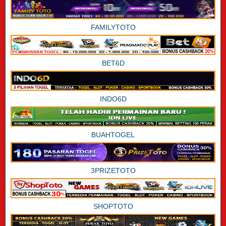
FAMILYTOTO
BET6D
INDO6D
BUAHTOGEL
3PRIZETOTO
SHOPTOTO