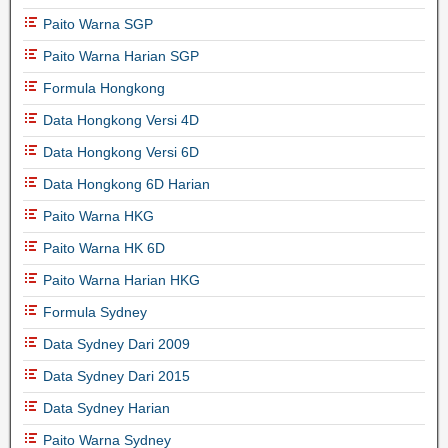
Paito Warna SGP
Paito Warna Harian SGP
Formula Hongkong
Data Hongkong Versi 4D
Data Hongkong Versi 6D
Data Hongkong 6D Harian
Paito Warna HKG
Paito Warna HK 6D
Paito Warna Harian HKG
Formula Sydney
Data Sydney Dari 2009
Data Sydney Dari 2015
Data Sydney Harian
Paito Warna Sydney