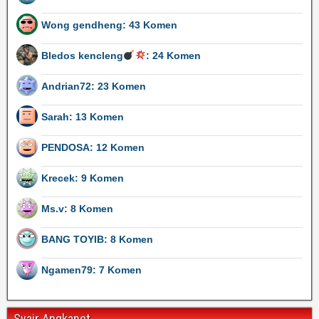
Wong gendheng: 43 Komen
Bledos kencleng
: 24 Komen
Andrian72: 23 Komen
Sarah: 13 Komen
PENDOSA: 12 Komen
Krecek: 9 Komen
Ms.v: 8 Komen
BANG TOYIB: 8 Komen
Ngamen79: 7 Komen
Syair Angkanet