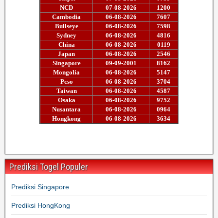
Prediksi Togel Populer
Prediksi Singapore
Prediksi HongKong