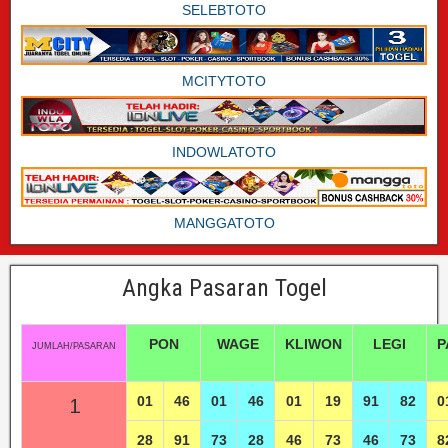
SELEBTOTO
MCITYTOTO
INDOWLATOTO
MANGGATOTO
Angka Pasaran Togel
PON
WAGE
KLIWON
LEGI
P
JUMLAH/PASARAN
01
46
01
46
01
19
91
82
0
1
28
91
73
28
46
73
46
73
8