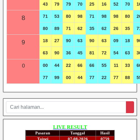
43
79
79
70
25
16
52
70
1
71
53
80
98
71
98
98
80
2
8
80
89
71
62
35
62
26
35
7
18
27
90
63
90
63
09
18
9
9
63
90
36
45
81
72
54
63
3
0
00
44
22
66
66
55
11
33
6
77
99
00
44
77
22
77
88
5