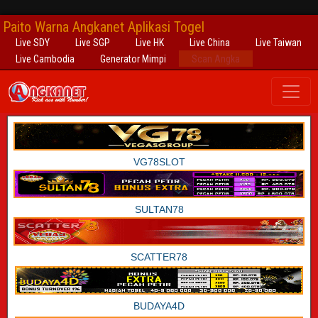
Paito Warna Angkanet Aplikasi Togel
Live SDY
Live SGP
Live HK
Live China
Live Taiwan
Live Cambodia
Generator Mimpi
Scan Angka
VG78SLOT
SULTAN78
SCATTER78
BUDAYA4D