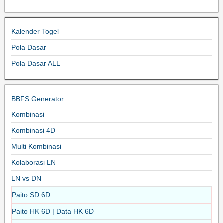
Kalender Togel
Pola Dasar
Pola Dasar ALL
BBFS Generator
Kombinasi
Kombinasi 4D
Multi Kombinasi
Kolaborasi LN
LN vs DN
Paito SD 6D
Paito HK 6D | Data HK 6D