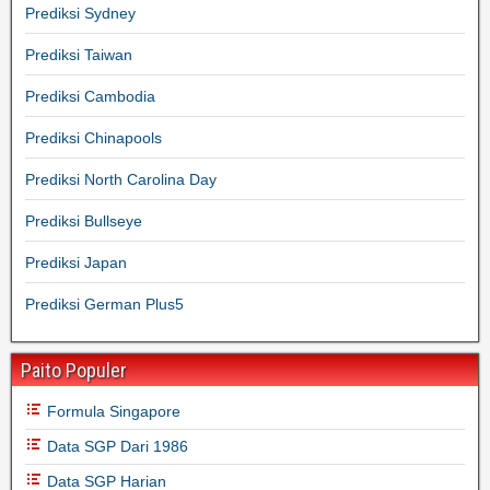
Prediksi Sydney
Prediksi Taiwan
Prediksi Cambodia
Prediksi Chinapools
Prediksi North Carolina Day
Prediksi Bullseye
Prediksi Japan
Prediksi German Plus5
Paito Populer
Formula Singapore
Data SGP Dari 1986
Data SGP Harian