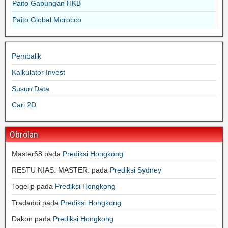
Paito Gabungan HKB
Paito Global Morocco
Pembalik
Kalkulator Invest
Susun Data
Cari 2D
Obrolan
Master68
pada
Prediksi Hongkong
RESTU NIAS. MASTER.
pada
Prediksi Sydney
Togeljp
pada
Prediksi Hongkong
Tradadoi
pada
Prediksi Hongkong
Dakon
pada
Prediksi Hongkong