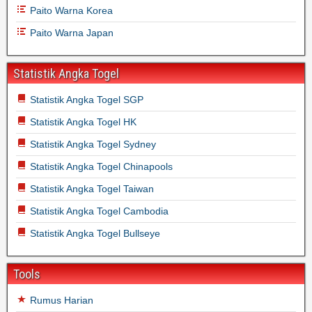
Paito Warna Korea
Paito Warna Japan
Statistik Angka Togel
Statistik Angka Togel SGP
Statistik Angka Togel HK
Statistik Angka Togel Sydney
Statistik Angka Togel Chinapools
Statistik Angka Togel Taiwan
Statistik Angka Togel Cambodia
Statistik Angka Togel Bullseye
Tools
Rumus Harian