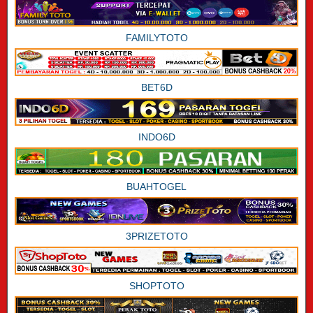
FAMILYTOTO
BET6D
INDO6D
BUAHTOGEL
3PRIZETOTO
SHOPTOTO