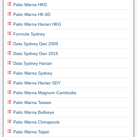
Paito Warna HKG
Paito Warna HK 6D
Paito Warna Harian HKG
Formula Sydney
Data Sydney Dari 2009
Data Sydney Dari 2015
Data Sydney Harian
Paito Warna Sydney
Paito Warna Harian SDY
Paito Warna Magnum Cambodia
Paito Warna Taiwan
Paito Warna Bullseye
Paito Warna Chinapools
Paito Warna Taipei