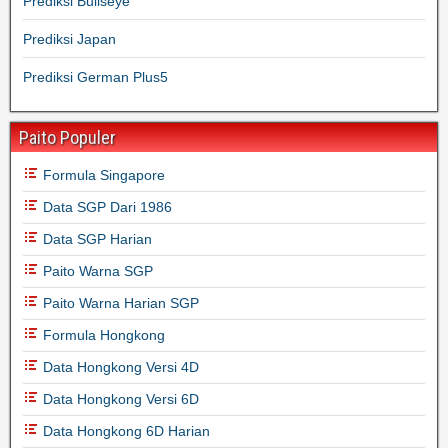
Prediksi Bullseye
Prediksi Japan
Prediksi German Plus5
Paito Populer
Formula Singapore
Data SGP Dari 1986
Data SGP Harian
Paito Warna SGP
Paito Warna Harian SGP
Formula Hongkong
Data Hongkong Versi 4D
Data Hongkong Versi 6D
Data Hongkong 6D Harian