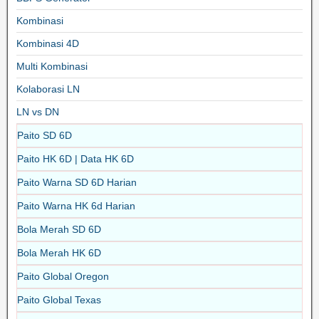
Kombinasi
Kombinasi 4D
Multi Kombinasi
Kolaborasi LN
LN vs DN
Paito SD 6D
Paito HK 6D | Data HK 6D
Paito Warna SD 6D Harian
Paito Warna HK 6d Harian
Bola Merah SD 6D
Bola Merah HK 6D
Paito Global Oregon
Paito Global Texas