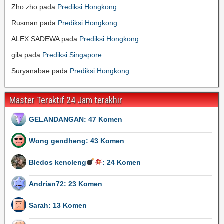
Zho zho
pada
Prediksi Hongkong
Rusman
pada
Prediksi Hongkong
ALEX SADEWA
pada
Prediksi Hongkong
gila
pada
Prediksi Singapore
Suryanabae
pada
Prediksi Hongkong
Master Teraktif 24 Jam terakhir
GELANDANGAN: 47 Komen
Wong gendheng: 43 Komen
Bledos kencleng
: 24 Komen
Andrian72: 23 Komen
Sarah: 13 Komen