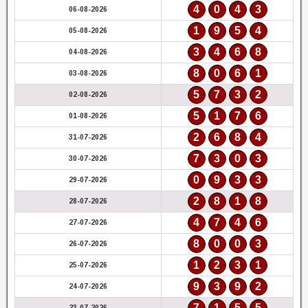
4
0
4
3
06-08-2026
1
9
5
4
05-08-2026
3
4
6
8
04-08-2026
8
0
6
1
03-08-2026
5
7
3
2
02-08-2026
5
1
7
6
01-08-2026
2
6
8
4
31-07-2026
7
3
0
3
30-07-2026
0
9
3
3
29-07-2026
2
8
1
8
28-07-2026
4
7
4
6
27-07-2026
8
0
0
3
26-07-2026
1
2
3
1
25-07-2026
9
3
9
2
24-07-2026
7
1
5
5
23-07-2026