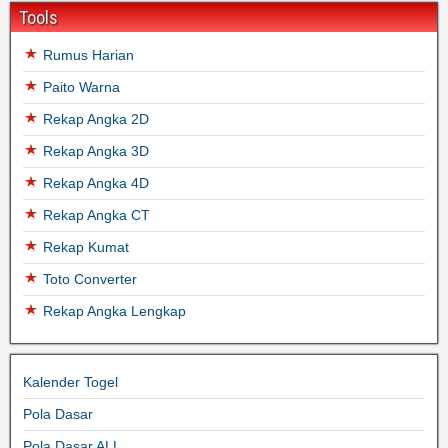
Tools
Rumus Harian
Paito Warna
Rekap Angka 2D
Rekap Angka 3D
Rekap Angka 4D
Rekap Angka CT
Rekap Kumat
Toto Converter
Rekap Angka Lengkap
Kalender Togel
Pola Dasar
Pola Dasar ALL