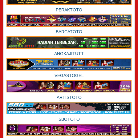
PERAKTOTO
BARCATOTO
ANGKAJITUTT
VEGASTOGEL
ARTISTOTO
SBOTOTO