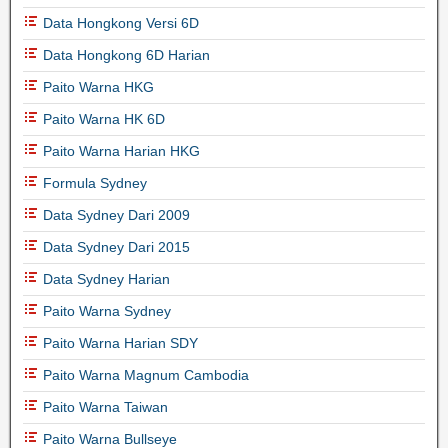
Data Hongkong Versi 6D
Data Hongkong 6D Harian
Paito Warna HKG
Paito Warna HK 6D
Paito Warna Harian HKG
Formula Sydney
Data Sydney Dari 2009
Data Sydney Dari 2015
Data Sydney Harian
Paito Warna Sydney
Paito Warna Harian SDY
Paito Warna Magnum Cambodia
Paito Warna Taiwan
Paito Warna Bullseye