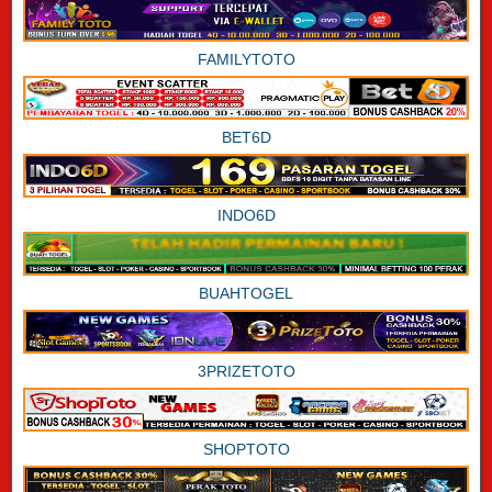
FAMILYTOTO
BET6D
INDO6D
BUAHTOGEL
3PRIZETOTO
SHOPTOTO