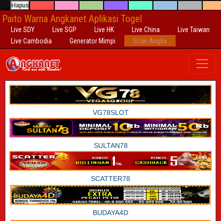
Hapus
Paito Warna Angkanet Aplikasi Togel
Live SDY
Live SGP
Live HK
Live China
Live Taiwan
Live Cambodia
Generator Mimpi
Scan Angka
VG78SLOT
SULTAN78
SCATTER78
BUDAYA4D