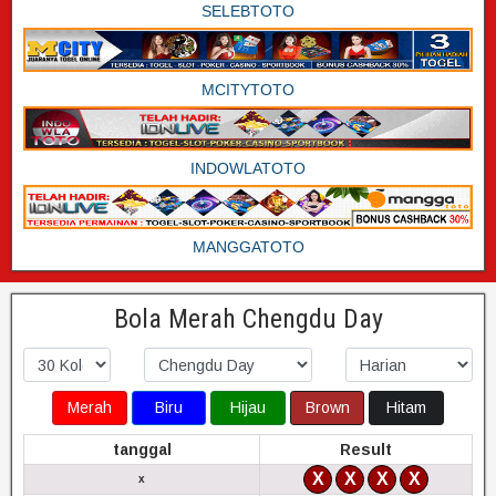
SELEBTOTO
MCITYTOTO
INDOWLATOTO
MANGGATOTO
Bola Merah Chengdu Day
Merah
Biru
Hijau
Brown
Hitam
tanggal
Result
X
X
X
X
x