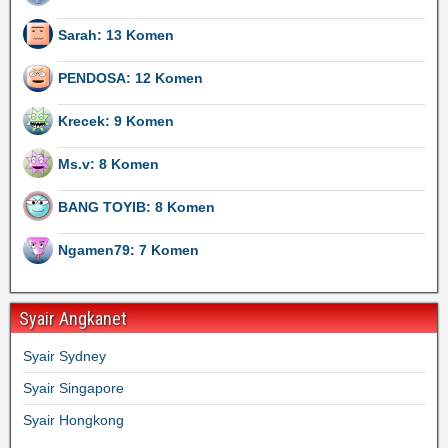
Sarah: 13 Komen
PENDOSA: 12 Komen
Krecek: 9 Komen
Ms.v: 8 Komen
BANG TOYIB: 8 Komen
Ngamen79: 7 Komen
Syair Angkanet
Syair Sydney
Syair Singapore
Syair Hongkong