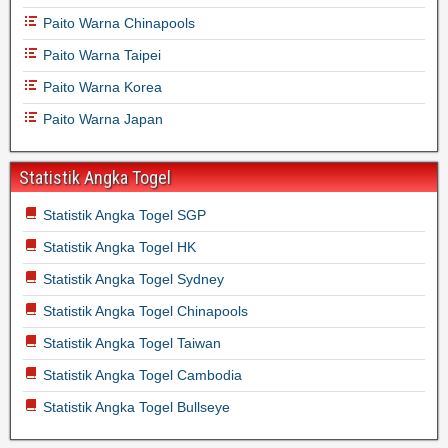
Paito Warna Chinapools
Paito Warna Taipei
Paito Warna Korea
Paito Warna Japan
Statistik Angka Togel
Statistik Angka Togel SGP
Statistik Angka Togel HK
Statistik Angka Togel Sydney
Statistik Angka Togel Chinapools
Statistik Angka Togel Taiwan
Statistik Angka Togel Cambodia
Statistik Angka Togel Bullseye