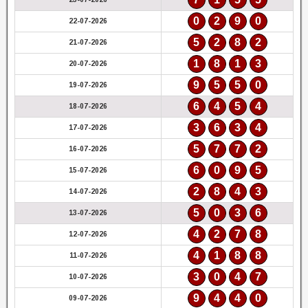
0
2
9
0
22-07-2026
5
2
8
2
21-07-2026
1
8
1
3
20-07-2026
9
5
5
0
19-07-2026
6
4
5
4
18-07-2026
3
6
3
4
17-07-2026
5
7
7
2
16-07-2026
6
0
9
5
15-07-2026
2
8
4
3
14-07-2026
5
0
3
6
13-07-2026
4
2
7
8
12-07-2026
4
1
8
8
11-07-2026
3
0
4
7
10-07-2026
9
4
4
0
09-07-2026