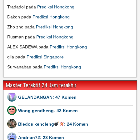
Tradadoi
pada
Prediksi Hongkong
Dakon
pada
Prediksi Hongkong
Zho zho
pada
Prediksi Hongkong
Rusman
pada
Prediksi Hongkong
ALEX SADEWA
pada
Prediksi Hongkong
gila
pada
Prediksi Singapore
Suryanabae
pada
Prediksi Hongkong
Master Teraktif 24 Jam terakhir
GELANDANGAN: 47 Komen
Wong gendheng: 43 Komen
Bledos kencleng
: 24 Komen
Andrian72: 23 Komen