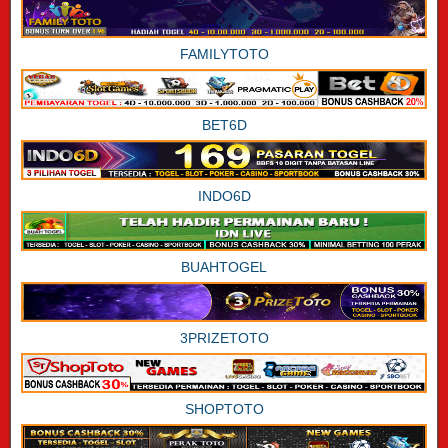
FAMILYTOTO
BET6D
INDO6D
BUAHTOGEL
3PRIZETOTO
SHOPTOTO