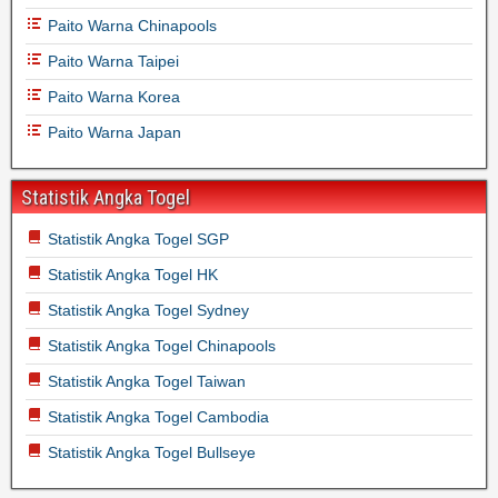
Paito Warna Chinapools
Paito Warna Taipei
Paito Warna Korea
Paito Warna Japan
Statistik Angka Togel
Statistik Angka Togel SGP
Statistik Angka Togel HK
Statistik Angka Togel Sydney
Statistik Angka Togel Chinapools
Statistik Angka Togel Taiwan
Statistik Angka Togel Cambodia
Statistik Angka Togel Bullseye