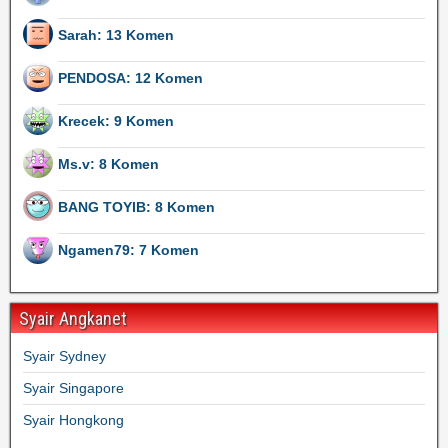
Sarah: 13 Komen
PENDOSA: 12 Komen
Krecek: 9 Komen
Ms.v: 8 Komen
BANG TOYIB: 8 Komen
Ngamen79: 7 Komen
Syair Angkanet
Syair Sydney
Syair Singapore
Syair Hongkong