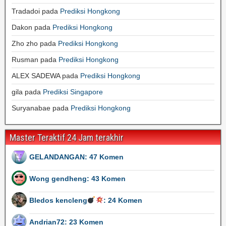
Tradadoi
pada
Prediksi Hongkong
Dakon
pada
Prediksi Hongkong
Zho zho
pada
Prediksi Hongkong
Rusman
pada
Prediksi Hongkong
ALEX SADEWA
pada
Prediksi Hongkong
gila
pada
Prediksi Singapore
Suryanabae
pada
Prediksi Hongkong
Master Teraktif 24 Jam terakhir
GELANDANGAN: 47 Komen
Wong gendheng: 43 Komen
Bledos kencleng
: 24 Komen
Andrian72: 23 Komen