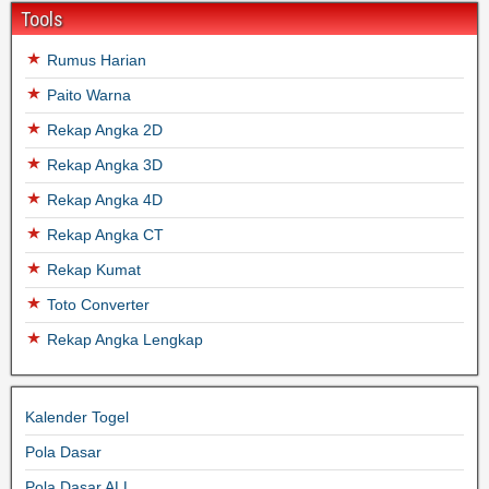
Tools
Rumus Harian
Paito Warna
Rekap Angka 2D
Rekap Angka 3D
Rekap Angka 4D
Rekap Angka CT
Rekap Kumat
Toto Converter
Rekap Angka Lengkap
Kalender Togel
Pola Dasar
Pola Dasar ALL