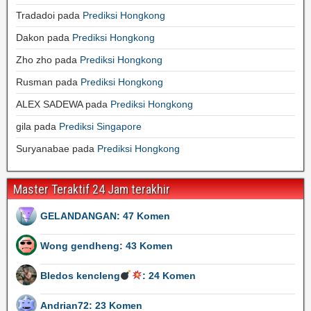
Tradadoi
pada
Prediksi Hongkong
Dakon
pada
Prediksi Hongkong
Zho zho
pada
Prediksi Hongkong
Rusman
pada
Prediksi Hongkong
ALEX SADEWA
pada
Prediksi Hongkong
gila
pada
Prediksi Singapore
Suryanabae
pada
Prediksi Hongkong
Master Teraktif 24 Jam terakhir
GELANDANGAN: 47 Komen
Wong gendheng: 43 Komen
Bledos kencleng
: 24 Komen
Andrian72: 23 Komen