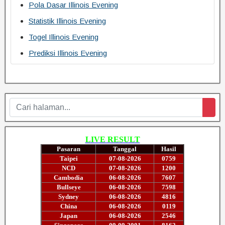
Pola Dasar Illinois Evening
Statistik Illinois Evening
Togel Illinois Evening
Prediksi Illinois Evening