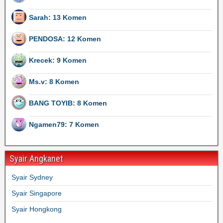
Sarah: 13 Komen
PENDOSA: 12 Komen
Krecek: 9 Komen
Ms.v: 8 Komen
BANG TOYIB: 8 Komen
Ngamen79: 7 Komen
Syair Angkanet
Syair Sydney
Syair Singapore
Syair Hongkong