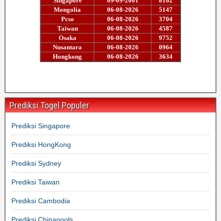
Prediksi Togel Populer
Prediksi Singapore
Prediksi HongKong
Prediksi Sydney
Prediksi Taiwan
Prediksi Cambodia
Prediksi Chinapools