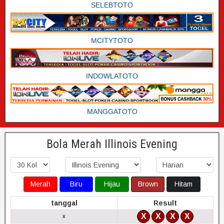
SELEBTOTO
MCITYTOTO
INDOWLATOTO
MANGGATOTO
Bola Merah Illinois Evening
Merah
Biru
Hijau
Brown
Hitam
tanggal
Result
X
X
X
X
x