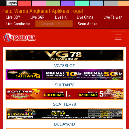
Hapus
Paito Warna Angkanet Aplikasi Togel
Live SDY
Live SGP
Live HK
Live China
Live Taiwan
Live Cambodia
Generator Mimpi
Scan Angka
VG78SLOT
SULTAN78
SCATTER78
BUDAYA4D