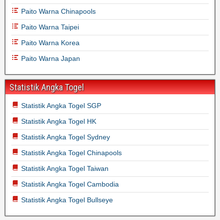
Paito Warna Chinapools
Paito Warna Taipei
Paito Warna Korea
Paito Warna Japan
Statistik Angka Togel
Statistik Angka Togel SGP
Statistik Angka Togel HK
Statistik Angka Togel Sydney
Statistik Angka Togel Chinapools
Statistik Angka Togel Taiwan
Statistik Angka Togel Cambodia
Statistik Angka Togel Bullseye