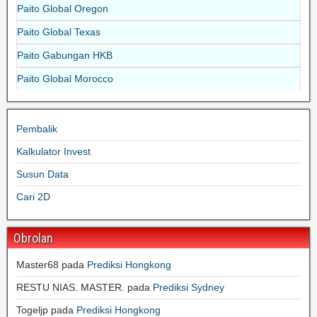
Paito Global Oregon
Paito Global Texas
Paito Gabungan HKB
Paito Global Morocco
Pembalik
Kalkulator Invest
Susun Data
Cari 2D
Obrolan
Master68
pada
Prediksi Hongkong
RESTU NIAS. MASTER.
pada
Prediksi Sydney
Togeljp
pada
Prediksi Hongkong