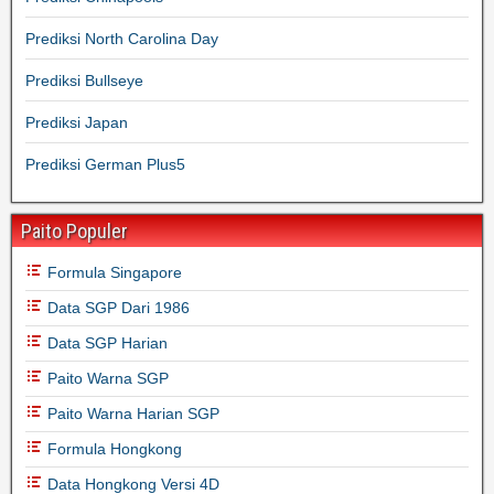
Prediksi North Carolina Day
Prediksi Bullseye
Prediksi Japan
Prediksi German Plus5
Paito Populer
Formula Singapore
Data SGP Dari 1986
Data SGP Harian
Paito Warna SGP
Paito Warna Harian SGP
Formula Hongkong
Data Hongkong Versi 4D