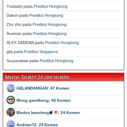
Tradadoi
pada
Prediksi Hongkong
Dakon
pada
Prediksi Hongkong
Zho zho
pada
Prediksi Hongkong
Rusman
pada
Prediksi Hongkong
ALEX SADEWA
pada
Prediksi Hongkong
gila
pada
Prediksi Singapore
Suryanabae
pada
Prediksi Hongkong
Master Teraktif 24 Jam terakhir
GELANDANGAN: 47 Komen
Wong gendheng: 43 Komen
Bledos kencleng
: 24 Komen
Andrian72: 23 Komen