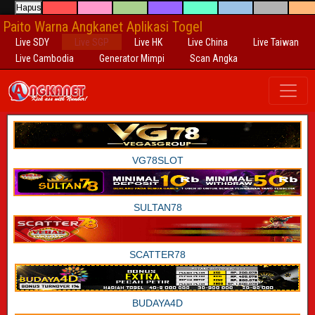
Hapus
Paito Warna Angkanet Aplikasi Togel
Live SDY
Live SGP
Live HK
Live China
Live Taiwan
Live Cambodia
Generator Mimpi
Scan Angka
VG78SLOT
SULTAN78
SCATTER78
BUDAYA4D