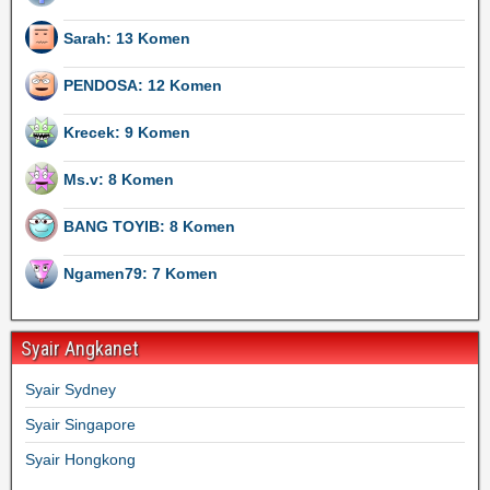
Sarah: 13 Komen
PENDOSA: 12 Komen
Krecek: 9 Komen
Ms.v: 8 Komen
BANG TOYIB: 8 Komen
Ngamen79: 7 Komen
Syair Angkanet
Syair Sydney
Syair Singapore
Syair Hongkong