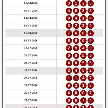
3
1
3
8
06-08-2026
4
8
8
3
05-08-2026
8
4
1
4
04-08-2026
3
2
3
0
03-08-2026
7
6
6
7
02-08-2026
8
6
0
9
01-08-2026
2
9
4
0
31-07-2026
0
8
5
5
30-07-2026
4
8
5
6
29-07-2026
3
4
5
2
28-07-2026
1
1
4
7
27-07-2026
9
2
1
8
26-07-2026
4
6
0
7
25-07-2026
0
6
7
4
24-07-2026
6
0
7
1
23-07-2026