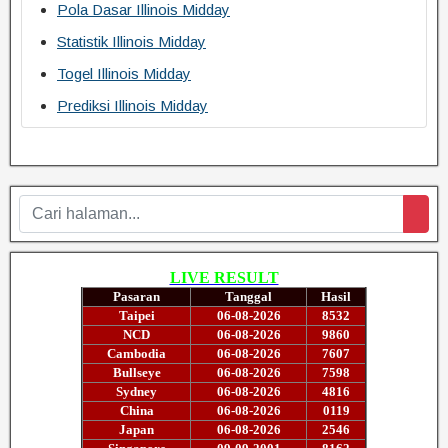
Pola Dasar Illinois Midday
Statistik Illinois Midday
Togel Illinois Midday
Prediksi Illinois Midday