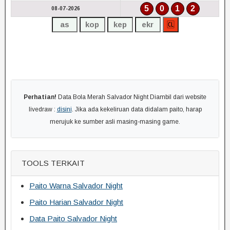
5
0
1
2
08-07-2026
Perhatian!
Data Bola Merah Salvador Night Diambil dari website
livedraw :
disini
. Jika ada kekeliruan data didalam paito, harap
merujuk ke sumber asli masing-masing game.
TOOLS TERKAIT
Paito Warna Salvador Night
Paito Harian Salvador Night
Data Paito Salvador Night