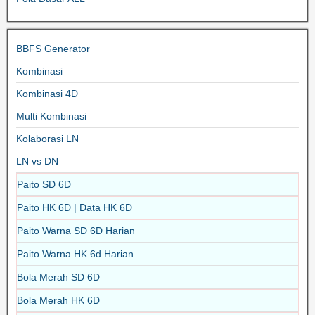
BBFS Generator
Kombinasi
Kombinasi 4D
Multi Kombinasi
Kolaborasi LN
LN vs DN
Paito SD 6D
Paito HK 6D | Data HK 6D
Paito Warna SD 6D Harian
Paito Warna HK 6d Harian
Bola Merah SD 6D
Bola Merah HK 6D