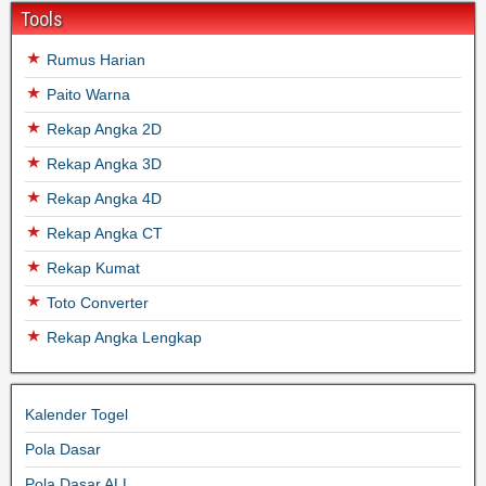
Tools
Rumus Harian
Paito Warna
Rekap Angka 2D
Rekap Angka 3D
Rekap Angka 4D
Rekap Angka CT
Rekap Kumat
Toto Converter
Rekap Angka Lengkap
Kalender Togel
Pola Dasar
Pola Dasar ALL