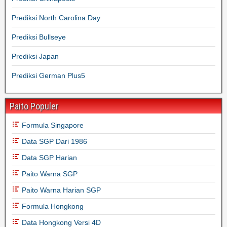
Prediksi North Carolina Day
Prediksi Bullseye
Prediksi Japan
Prediksi German Plus5
Paito Populer
Formula Singapore
Data SGP Dari 1986
Data SGP Harian
Paito Warna SGP
Paito Warna Harian SGP
Formula Hongkong
Data Hongkong Versi 4D