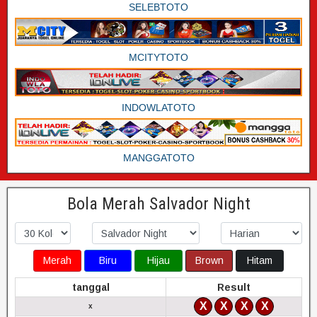
SELEBTOTO
MCITYTOTO
INDOWLATOTO
MANGGATOTO
Bola Merah Salvador Night
Merah
Biru
Hijau
Brown
Hitam
tanggal
Result
X
X
X
X
x