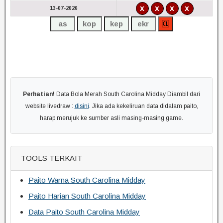
x
x
x
x
13-07-2026
Perhatian!
Data Bola Merah South Carolina Midday Diambil dari
website livedraw :
disini
. Jika ada kekeliruan data didalam paito,
harap merujuk ke sumber asli masing-masing game.
TOOLS TERKAIT
Paito Warna South Carolina Midday
Paito Harian South Carolina Midday
Data Paito South Carolina Midday