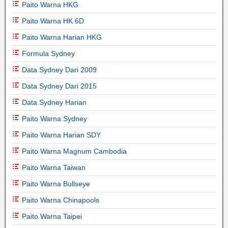
Paito Warna HKG
Paito Warna HK 6D
Paito Warna Harian HKG
Formula Sydney
Data Sydney Dari 2009
Data Sydney Dari 2015
Data Sydney Harian
Paito Warna Sydney
Paito Warna Harian SDY
Paito Warna Magnum Cambodia
Paito Warna Taiwan
Paito Warna Bullseye
Paito Warna Chinapools
Paito Warna Taipei