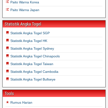
Paito Warna Korea
Paito Warna Japan
Statistik Angka Togel
Statistik Angka Togel SGP
Statistik Angka Togel HK
Statistik Angka Togel Sydney
Statistik Angka Togel Chinapools
Statistik Angka Togel Taiwan
Statistik Angka Togel Cambodia
Statistik Angka Togel Bullseye
Tools
Rumus Harian