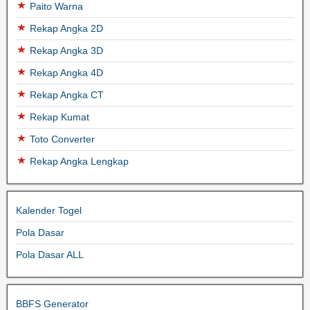
Paito Warna
Rekap Angka 2D
Rekap Angka 3D
Rekap Angka 4D
Rekap Angka CT
Rekap Kumat
Toto Converter
Rekap Angka Lengkap
Kalender Togel
Pola Dasar
Pola Dasar ALL
BBFS Generator