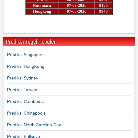
Prediksi Togel Populer
Prediksi Singapore
Prediksi HongKong
Prediksi Sydney
Prediksi Taiwan
Prediksi Cambodia
Prediksi Chinapools
Prediksi North Carolina Day
Prediksi Bullseye