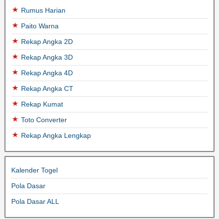
Rumus Harian
Paito Warna
Rekap Angka 2D
Rekap Angka 3D
Rekap Angka 4D
Rekap Angka CT
Rekap Kumat
Toto Converter
Rekap Angka Lengkap
Kalender Togel
Pola Dasar
Pola Dasar ALL