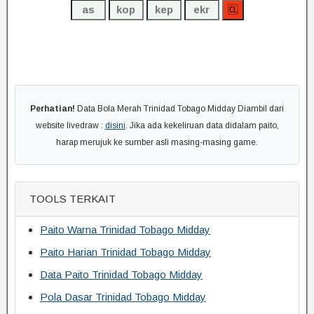
Perhatian!
Data Bola Merah Trinidad Tobago Midday Diambil dari
website livedraw :
disini
. Jika ada kekeliruan data didalam paito,
harap merujuk ke sumber asli masing-masing game.
TOOLS TERKAIT
Paito Warna Trinidad Tobago Midday
Paito Harian Trinidad Tobago Midday
Data Paito Trinidad Tobago Midday
Pola Dasar Trinidad Tobago Midday