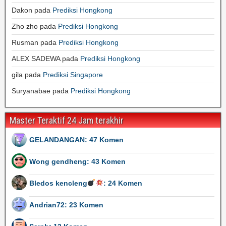
Dakon
pada
Prediksi Hongkong
Zho zho
pada
Prediksi Hongkong
Rusman
pada
Prediksi Hongkong
ALEX SADEWA
pada
Prediksi Hongkong
gila
pada
Prediksi Singapore
Suryanabae
pada
Prediksi Hongkong
Master Teraktif 24 Jam terakhir
GELANDANGAN: 47 Komen
Wong gendheng: 43 Komen
Bledos kencleng
: 24 Komen
Andrian72: 23 Komen