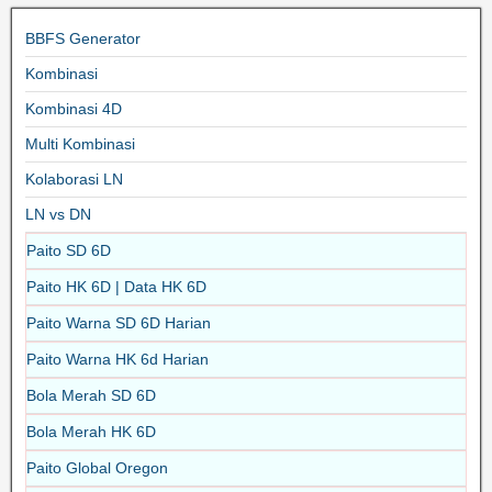
BBFS Generator
Kombinasi
Kombinasi 4D
Multi Kombinasi
Kolaborasi LN
LN vs DN
Paito SD 6D
Paito HK 6D | Data HK 6D
Paito Warna SD 6D Harian
Paito Warna HK 6d Harian
Bola Merah SD 6D
Bola Merah HK 6D
Paito Global Oregon