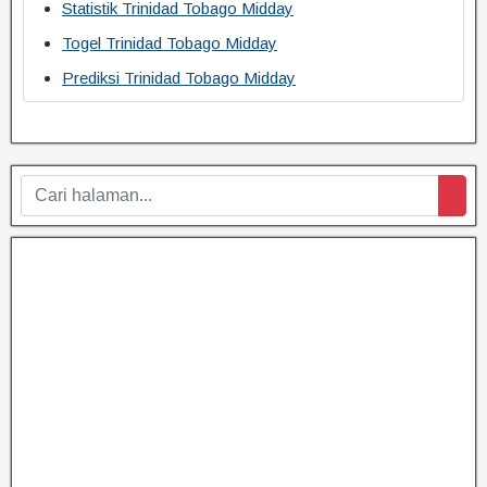
Statistik Trinidad Tobago Midday
Togel Trinidad Tobago Midday
Prediksi Trinidad Tobago Midday