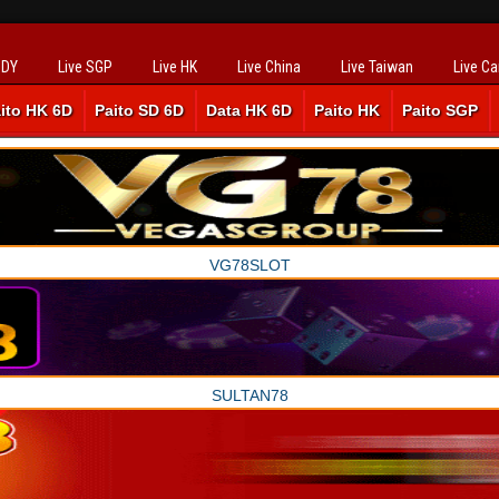
SDY
Live SGP
Live HK
Live China
Live Taiwan
Live C
ito HK 6D
Paito SD 6D
Data HK 6D
Paito HK
Paito SGP
VG78SLOT
SULTAN78