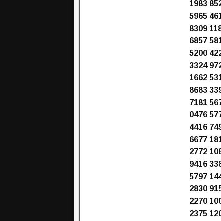
1983 85
5965 46
8309 11
6857 58
5200 42
3324 97
1662 53
8683 33
7181 56
0476 57
4416 74
6677 18
2772 10
9416 33
5797 14
2830 91
2270 10
2375 12