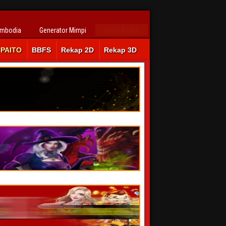
ambodia
Generator Mimpi
Scan Angka
PAITO
BBFS
Rekap 2D
Rekap 3D