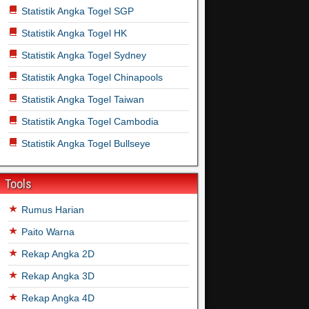
Statistik Angka Togel SGP
Statistik Angka Togel HK
Statistik Angka Togel Sydney
Statistik Angka Togel Chinapools
Statistik Angka Togel Taiwan
Statistik Angka Togel Cambodia
Statistik Angka Togel Bullseye
Tools
Rumus Harian
Paito Warna
Rekap Angka 2D
Rekap Angka 3D
Rekap Angka 4D