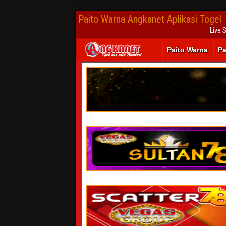
Paito Warna Angkanet Aplikasi Togel
Live 
Paito Warna
Pa