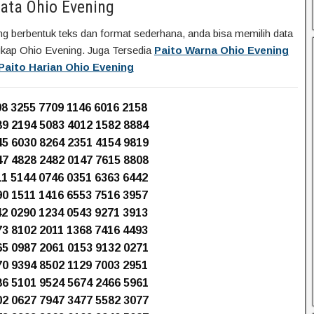
ata Ohio Evening
ng berbentuk teks dan format sederhana, anda bisa memilih data
engkap Ohio Evening. Juga Tersedia
Paito Warna Ohio Evening
Paito Harian Ohio Evening
08 3255 7709 1146 6016 2158
89 2194 5083 4012 1582 8884
45 6030 8264 2351 4154 9819
47 4828 2482 0147 7615 8808
11 5144 0746 0351 6363 6442
90 1511 1416 6553 7516 3957
42 0290 1234 0543 9271 3913
73 8102 2011 1368 7416 4493
65 0987 2061 0153 9132 0271
70 9394 8502 1129 7003 2951
86 5101 9524 5674 2466 5961
02 0627 7947 3477 5582 3077