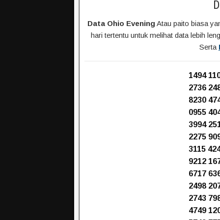
D
Data Ohio Evening
Atau paito biasa ya
hari tertentu untuk melihat data lebih l
Serta
1494 11
2736 24
8230 47
0955 40
3994 25
2275 90
3115 42
9212 16
6717 63
2498 20
2743 79
4749 12