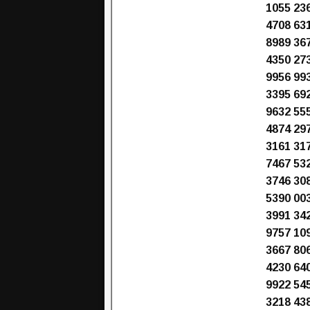
1055 23
4708 63
8989 36
4350 27
9956 99
3395 69
9632 55
4874 29
3161 31
7467 53
3746 30
5390 00
3991 34
9757 10
3667 80
4230 64
9922 54
3218 43