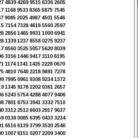
27 4839 4269 9515 6336 2605
17 1168 9533 8365 5875 7545
87 9085 2025 4987 4501 5546
15 7154 7328 4618 5560 2597
28 2856 1465 9931 1000 6941
28 1339 1237 8558 0275 9237
17 8560 3525 5057 5620 8039
96 3156 1446 9417 3110 8195
71 1174 1341 1435 2228 0670
75 4810 7640 2218 9891 7278
99 7995 0961 9308 9234 1372
19 1345 9178 2202 0361 2657
86 5243 5754 4288 4077 9406
88 7801 8753 3941 3332 7510
40 3312 2512 6603 2917 9637
59 0138 0085 6395 0433 3234
01 6516 6139 3799 3520 2540
00 1007 8151 0207 2209 3400