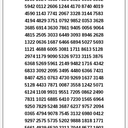
5942 0112 2606 1244 4170 8740 4019
4590 1143 7741 2067 3328 3144 7583
4194 4829 3751 0792 9852 0353 3628
3685 6914 3630 7861 9405 0056 9064
4815 2505 3033 6449 3093 8946 2628
1322 0636 1687 6466 6894 5027 5693
1121 4688 6005 3081 1711 8613 5128
2974 1179 9090 5326 9733 3115 3876
6368 5269 5961 2149 9482 1716 4342
6833 3092 2095 3495 4480 6366 7431
8407 4251 0763 4730 9269 1637 3148
5128 4433 7871 0087 3558 1242 5071
6124 1108 9931 9551 7205 0862 2490
7831 1021 6885 6410 7230 1565 6964
9250 7829 5248 3687 6237 9757 2094
0365 4794 9078 7545 3132 6980 0412
9297 2575 5735 5202 9888 1818 1771
5661 4839 6530 3313 7044 9577 1903