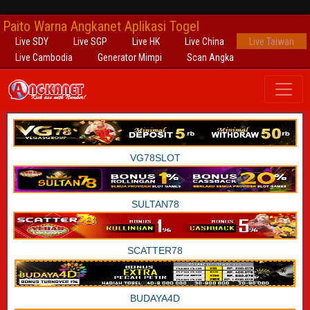
Paito Warna Angkanet Aplikasi Togel
Live SDY
Live SGP
Live HK
Live China
Live Taiwan
Live Cambodia
Generator Mimpi
Scan Angka
VG78SLOT
SULTAN78
SCATTER78
BUDAYA4D