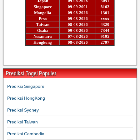
Prediksi Togel Populer
Prediksi Singapore
Prediksi HongKong
Prediksi Sydney
Prediksi Taiwan
Prediksi Cambodia