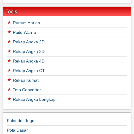
Tools
Rumus Harian
Paito Warna
Rekap Angka 2D
Rekap Angka 3D
Rekap Angka 4D
Rekap Angka CT
Rekap Kumat
Toto Converter
Rekap Angka Lengkap
Kalender Togel
Pola Dasar