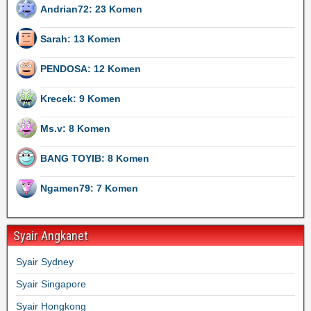
Andrian72: 23 Komen
Sarah: 13 Komen
PENDOSA: 12 Komen
Krecek: 9 Komen
Ms.v: 8 Komen
BANG TOYIB: 8 Komen
Ngamen79: 7 Komen
Syair Angkanet
Syair Sydney
Syair Singapore
Syair Hongkong