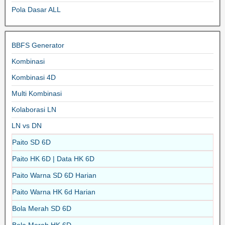
Pola Dasar ALL
BBFS Generator
Kombinasi
Kombinasi 4D
Multi Kombinasi
Kolaborasi LN
LN vs DN
Paito SD 6D
Paito HK 6D | Data HK 6D
Paito Warna SD 6D Harian
Paito Warna HK 6d Harian
Bola Merah SD 6D