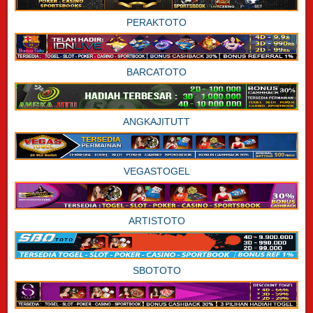
PERAKTOTO
BARCATOTO
ANGKAJITUTT
VEGASTOGEL
ARTISTOTO
SBOTOTO