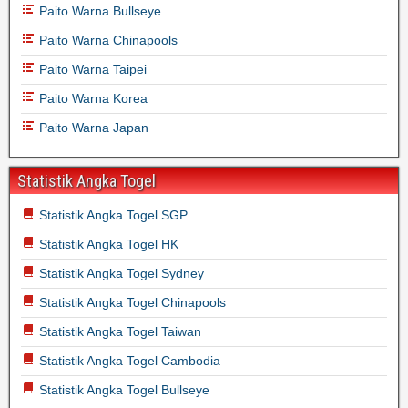
Paito Warna Bullseye
Paito Warna Chinapools
Paito Warna Taipei
Paito Warna Korea
Paito Warna Japan
Statistik Angka Togel
Statistik Angka Togel SGP
Statistik Angka Togel HK
Statistik Angka Togel Sydney
Statistik Angka Togel Chinapools
Statistik Angka Togel Taiwan
Statistik Angka Togel Cambodia
Statistik Angka Togel Bullseye