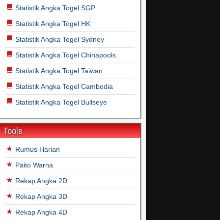
Statistik Angka Togel SGP
Statistik Angka Togel HK
Statistik Angka Togel Sydney
Statistik Angka Togel Chinapools
Statistik Angka Togel Taiwan
Statistik Angka Togel Cambodia
Statistik Angka Togel Bullseye
Tools
Rumus Harian
Paito Warna
Rekap Angka 2D
Rekap Angka 3D
Rekap Angka 4D