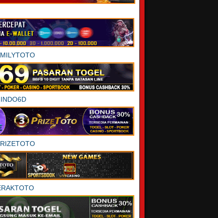
AMILYTOTO
INDO6D
PRIZETOTO
ERAKTOTO