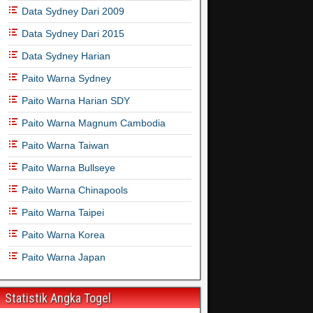
Data Sydney Dari 2009
Data Sydney Dari 2015
Data Sydney Harian
Paito Warna Sydney
Paito Warna Harian SDY
Paito Warna Magnum Cambodia
Paito Warna Taiwan
Paito Warna Bullseye
Paito Warna Chinapools
Paito Warna Taipei
Paito Warna Korea
Paito Warna Japan
Statistik Angka Togel