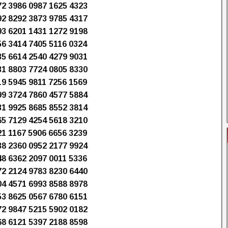
72 3986 0987 1625 4323
92 8292 3873 9785 4317
93 6201 1431 1272 9198
56 3414 7405 5116 0324
35 6614 2540 4279 9031
31 8803 7724 0805 8330
19 5945 9811 7256 1569
99 3724 7860 4577 5884
31 9925 8685 8552 3814
65 7129 4254 5618 3210
21 1167 5906 6656 3239
38 2360 0952 2177 9924
48 6362 2097 0011 5336
72 2124 9783 8230 6440
04 4571 6993 8588 8978
53 8625 0567 6780 6151
72 9847 5215 5902 0182
68 6121 5397 2188 8598