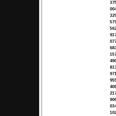
37
00
32
57
56
91
07
68
15
49
81
97
95
40
21
90
03
10