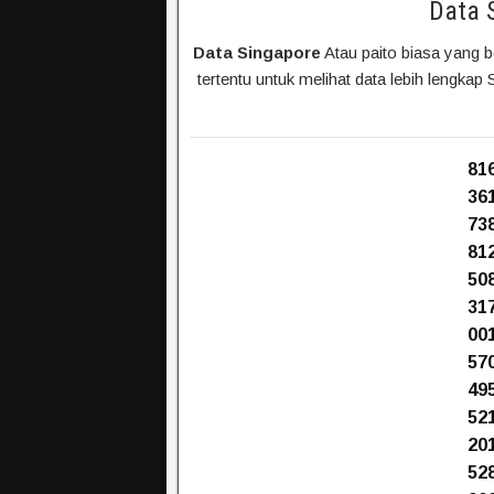
Data 
Data Singapore
Atau paito biasa yang b
tertentu untuk melihat data lebih lengka
81
36
73
81
50
31
00
57
49
52
20
52