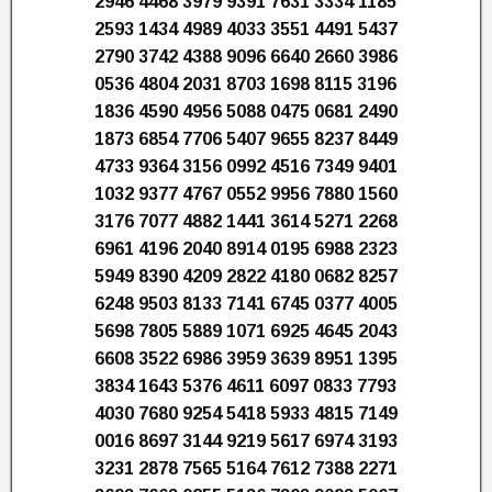
2946 4468 3979 9391 7631 3334 1185
2593 1434 4989 4033 3551 4491 5437
2790 3742 4388 9096 6640 2660 3986
0536 4804 2031 8703 1698 8115 3196
1836 4590 4956 5088 0475 0681 2490
1873 6854 7706 5407 9655 8237 8449
4733 9364 3156 0992 4516 7349 9401
1032 9377 4767 0552 9956 7880 1560
3176 7077 4882 1441 3614 5271 2268
6961 4196 2040 8914 0195 6988 2323
5949 8390 4209 2822 4180 0682 8257
6248 9503 8133 7141 6745 0377 4005
5698 7805 5889 1071 6925 4645 2043
6608 3522 6986 3959 3639 8951 1395
3834 1643 5376 4611 6097 0833 7793
4030 7680 9254 5418 5933 4815 7149
0016 8697 3144 9219 5617 6974 3193
3231 2878 7565 5164 7612 7388 2271