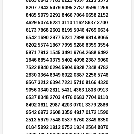
0265 6841 7783 8229 4397 3213 3575
8207 7943 5479 9095 2787 8599 1259
8485 5979 2291 8466 7064 0658 2152
4629 5074 6231 3110 1162 8637 3700
6173 7868 2601 8195 5046 4769 0634
6542 1690 2877 5231 7998 9814 8065
6202 5574 1867 7995 9286 8359 3554
5871 7913 1545 3491 9764 2688 6492
1846 8854 3375 5402 4098 2387 9060
7522 8840 0294 5904 9828 7348 4782
2830 3364 8949 6022 0887 2256 5746
9567 3212 6394 7221 5710 8166 4320
9056 3340 2811 5431 4363 1838 0913
6537 8348 2703 4476 0683 7704 9110
8492 3611 2987 4203 0701 3379 2886
9542 6973 2608 3359 4917 0172 1590
2513 5979 7548 0537 9760 2349 6350
0184 5992 1912 9752 1934 2584 8870