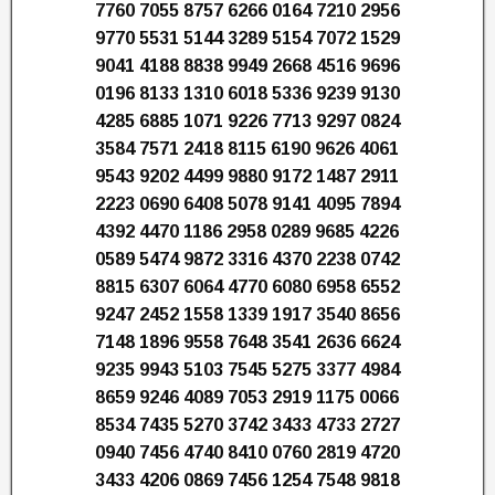
7760 7055 8757 6266 0164 7210 2956
9770 5531 5144 3289 5154 7072 1529
9041 4188 8838 9949 2668 4516 9696
0196 8133 1310 6018 5336 9239 9130
4285 6885 1071 9226 7713 9297 0824
3584 7571 2418 8115 6190 9626 4061
9543 9202 4499 9880 9172 1487 2911
2223 0690 6408 5078 9141 4095 7894
4392 4470 1186 2958 0289 9685 4226
0589 5474 9872 3316 4370 2238 0742
8815 6307 6064 4770 6080 6958 6552
9247 2452 1558 1339 1917 3540 8656
7148 1896 9558 7648 3541 2636 6624
9235 9943 5103 7545 5275 3377 4984
8659 9246 4089 7053 2919 1175 0066
8534 7435 5270 3742 3433 4733 2727
0940 7456 4740 8410 0760 2819 4720
3433 4206 0869 7456 1254 7548 9818