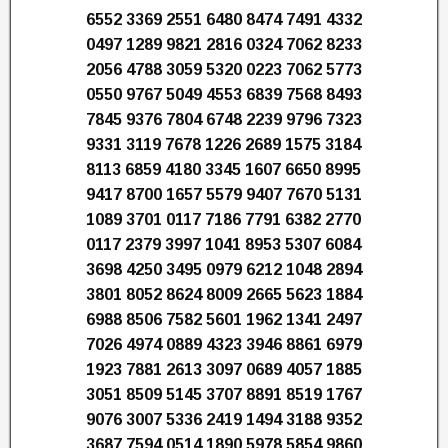
6552 3369 2551 6480 8474 7491 4332
0497 1289 9821 2816 0324 7062 8233
2056 4788 3059 5320 0223 7062 5773
0550 9767 5049 4553 6839 7568 8493
7845 9376 7804 6748 2239 9796 7323
9331 3119 7678 1226 2689 1575 3184
8113 6859 4180 3345 1607 6650 8995
9417 8700 1657 5579 9407 7670 5131
1089 3701 0117 7186 7791 6382 2770
0117 2379 3997 1041 8953 5307 6084
3698 4250 3495 0979 6212 1048 2894
3801 8052 8624 8009 2665 5623 1884
6988 8506 7582 5601 1962 1341 2497
7026 4974 0889 4323 3946 8861 6979
1923 7881 2613 3097 0689 4057 1885
3051 8509 5145 3707 8891 8519 1767
9076 3007 5336 2419 1494 3188 9352
3687 7594 0514 1890 5978 5854 9860