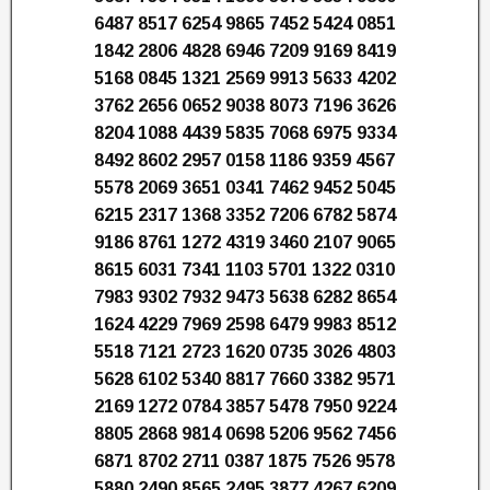
6487 8517 6254 9865 7452 5424 0851
1842 2806 4828 6946 7209 9169 8419
5168 0845 1321 2569 9913 5633 4202
3762 2656 0652 9038 8073 7196 3626
8204 1088 4439 5835 7068 6975 9334
8492 8602 2957 0158 1186 9359 4567
5578 2069 3651 0341 7462 9452 5045
6215 2317 1368 3352 7206 6782 5874
9186 8761 1272 4319 3460 2107 9065
8615 6031 7341 1103 5701 1322 0310
7983 9302 7932 9473 5638 6282 8654
1624 4229 7969 2598 6479 9983 8512
5518 7121 2723 1620 0735 3026 4803
5628 6102 5340 8817 7660 3382 9571
2169 1272 0784 3857 5478 7950 9224
8805 2868 9814 0698 5206 9562 7456
6871 8702 2711 0387 1875 7526 9578
5880 2490 8565 2495 3877 4267 6209