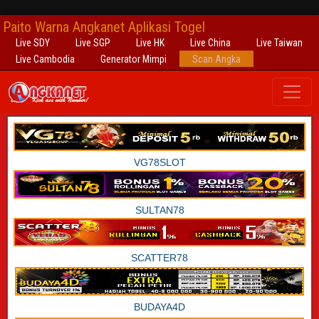
Paito Warna Angkanet Aplikasi Togel
Live SDY
Live SGP
Live HK
Live China
Live Taiwan
Live Cambodia
Generator Mimpi
Scan Angka
VG78SLOT
SULTAN78
SCATTER78
BUDAYA4D