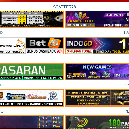
SCATTER78
D
F
EL
3
TO
P