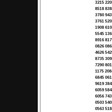
3215 220
8518 838
3780 943
3761 520
1908 610
5545 136
8916 817
0826 086
4626 542
8735 309
7290 801
1175 208
6845 061
9619 384
6059 584
6056 743
0503 540
0563 518