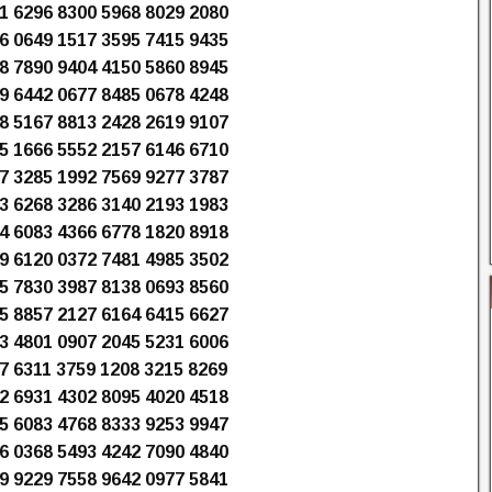
1 6296 8300 5968 8029 2080
6 0649 1517 3595 7415 9435
8 7890 9404 4150 5860 8945
9 6442 0677 8485 0678 4248
8 5167 8813 2428 2619 9107
5 1666 5552 2157 6146 6710
7 3285 1992 7569 9277 3787
3 6268 3286 3140 2193 1983
4 6083 4366 6778 1820 8918
9 6120 0372 7481 4985 3502
5 7830 3987 8138 0693 8560
5 8857 2127 6164 6415 6627
3 4801 0907 2045 5231 6006
7 6311 3759 1208 3215 8269
2 6931 4302 8095 4020 4518
5 6083 4768 8333 9253 9947
6 0368 5493 4242 7090 4840
9 9229 7558 9642 0977 5841