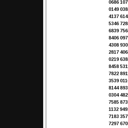
0686 107
0149 038
4137 614
5346 728
6839 756
8406 097
4308 930
2817 406
0219 638
8458 531
7822 891
3539 011
8144 893
0304 482
7585 873
1132 949
7183 357
7297 670