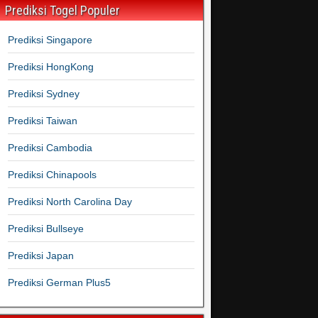
Prediksi Togel Populer
Prediksi Singapore
Prediksi HongKong
Prediksi Sydney
Prediksi Taiwan
Prediksi Cambodia
Prediksi Chinapools
Prediksi North Carolina Day
Prediksi Bullseye
Prediksi Japan
Prediksi German Plus5