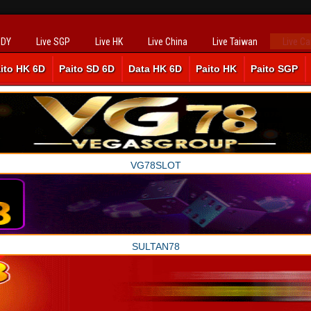
SDY
Live SGP
Live HK
Live China
Live Taiwan
Live C
ito HK 6D
Paito SD 6D
Data HK 6D
Paito HK
Paito SGP
VG78SLOT
SULTAN78