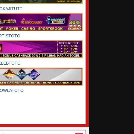
GKAJITUTT
RTISTOTO
ELEBTOTO
DOWLATOTO