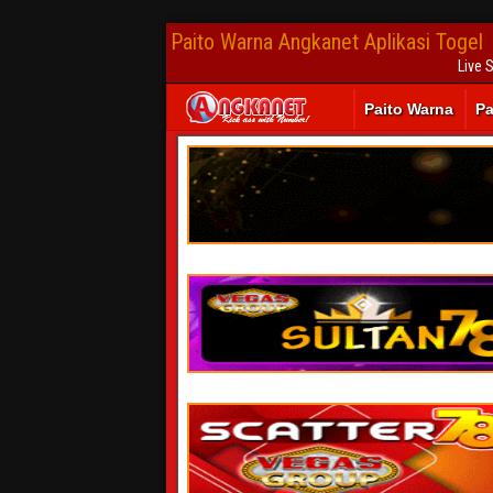
Paito Warna Angkanet Aplikasi Togel
Live 
Paito Warna
Pa