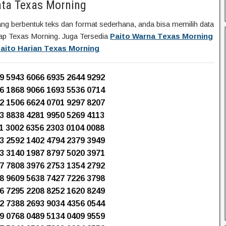
ta Texas Morning
ang berbentuk teks dan format sederhana, anda bisa memilih data
ngkap Texas Morning. Juga Tersedia
Paito Warna Texas Morning
aito Harian Texas Morning
9 5943 6066 6935 2644 9292
6 1868 9066 1693 5536 0714
2 1506 6624 0701 9297 8207
3 8838 4281 9950 5269 4113
1 3002 6356 2303 0104 0088
3 2592 1402 4794 2379 3949
3 3140 1987 8797 5020 3971
7 7808 3976 2753 1354 2792
8 9609 5638 7427 7226 3798
6 7295 2208 8252 1620 8249
2 7388 2693 9034 4356 0544
9 0768 0489 5134 0409 9559