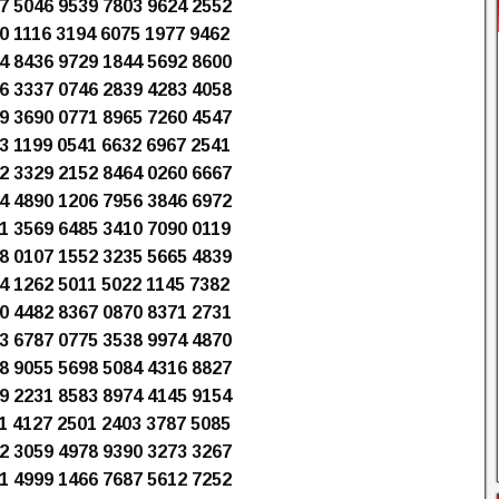
7 5046 9539 7803 9624 2552
0 1116 3194 6075 1977 9462
4 8436 9729 1844 5692 8600
6 3337 0746 2839 4283 4058
9 3690 0771 8965 7260 4547
3 1199 0541 6632 6967 2541
2 3329 2152 8464 0260 6667
4 4890 1206 7956 3846 6972
1 3569 6485 3410 7090 0119
8 0107 1552 3235 5665 4839
4 1262 5011 5022 1145 7382
0 4482 8367 0870 8371 2731
3 6787 0775 3538 9974 4870
8 9055 5698 5084 4316 8827
9 2231 8583 8974 4145 9154
1 4127 2501 2403 3787 5085
2 3059 4978 9390 3273 3267
1 4999 1466 7687 5612 7252