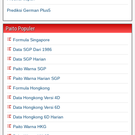
Prediksi German Plus5
Paito Populer
Formula Singapore
Data SGP Dari 1986
Data SGP Harian
Paito Warna SGP
Paito Warna Harian SGP
Formula Hongkong
Data Hongkong Versi 4D
Data Hongkong Versi 6D
Data Hongkong 6D Harian
Paito Warna HKG