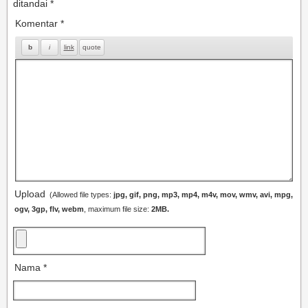
ditandai
*
Komentar
*
Upload
(Allowed file types:
jpg, gif, png, mp3, mp4, m4v, mov, wmv, avi, mpg,
ogv, 3gp, flv, webm
, maximum file size:
2MB.
Nama
*