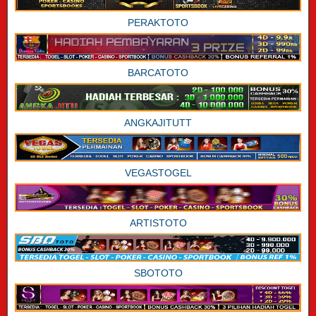
PERAKTOTO
BARCATOTO
ANGKAJITUTT
VEGASTOGEL
ARTISTOTO
SBOTOTO