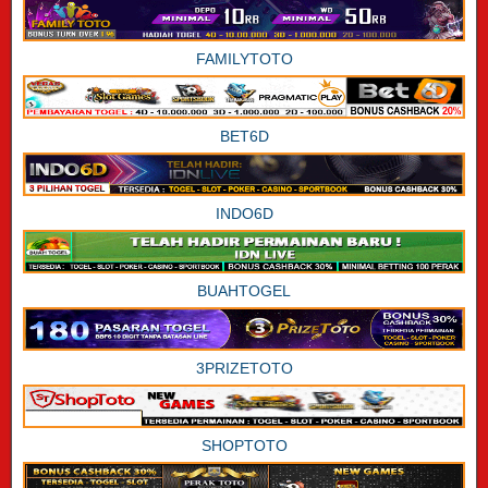
FAMILYTOTO
BET6D
INDO6D
BUAHTOGEL
3PRIZETOTO
SHOPTOTO