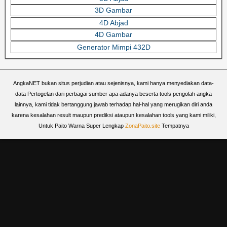
3D Gambar
4D Abjad
4D Gambar
Generator Mimpi 432D
AngkaNET bukan situs perjudian atau sejenisnya, kami hanya menyediakan data-
data Pertogelan dari perbagai sumber apa adanya beserta tools pengolah angka
lainnya, kami tidak bertanggung jawab terhadap hal-hal yang merugikan diri anda
karena kesalahan result maupun prediksi ataupun kesalahan tools yang kami miliki,
Untuk Paito Warna Super Lengkap
ZonaPaito.site
Tempatnya