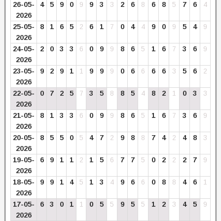
26-05-
4
5
9
0
9
9
3
3
2
6
8
6
8
5
7
6
4
2026
25-05-
8
1
6
5
2
6
1
7
0
4
4
9
0
9
5
4
9
2026
24-05-
2
0
3
3
6
0
9
9
8
6
5
1
6
7
3
6
9
2026
23-05-
9
2
9
1
1
9
9
9
0
6
6
6
6
3
5
6
2
2026
22-05-
0
7
2
5
7
3
5
8
8
5
4
8
2
1
0
3
3
2026
21-05-
8
1
3
3
6
0
9
9
8
6
5
1
6
7
3
6
9
2026
20-05-
8
5
5
0
5
4
7
2
9
8
8
7
4
2
4
8
3
2026
19-05-
6
9
1
1
2
1
5
6
7
7
5
0
2
2
2
7
9
2026
18-05-
9
9
1
4
5
1
3
4
9
6
6
0
8
8
4
6
1
2026
17-05-
6
3
0
1
1
0
5
5
9
5
5
1
2
3
4
5
9
2026