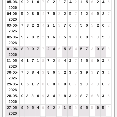
05-06-
9
2
1
6
7
0
2
2
7
4
2
1
5
6
2
4
6
2026
04-06-
5
0
8
5
4
7
5
3
2
5
7
4
2
6
5
2
7
2026
03-06-
7
8
2
2
4
2
1
3
7
0
7
5
0
5
2
0
2
2026
02-06-
9
7
0
2
2
1
6
7
5
3
8
0
9
9
3
5
8
2026
01-06-
8
0
0
7
7
2
4
6
5
8
4
5
7
3
0
8
8
2026
31-05-
6
1
7
1
8
7
2
9
4
3
7
4
5
9
9
3
3
2026
30-05-
7
0
8
4
3
8
6
5
2
3
5
3
9
3
7
3
1
2026
29-05-
8
6
1
7
8
0
8
8
8
8
7
1
3
4
3
8
2
2026
28-05-
0
3
3
6
9
3
4
7
8
3
2
8
7
6
3
3
6
2026
27-05-
9
9
5
4
9
6
2
8
1
5
6
9
5
5
6
5
2
2026