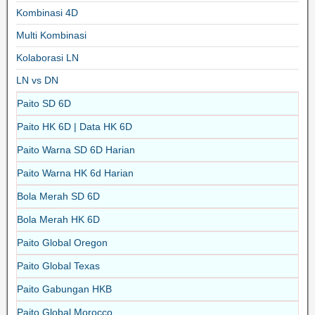
Kombinasi 4D
Multi Kombinasi
Kolaborasi LN
LN vs DN
Paito SD 6D
Paito HK 6D | Data HK 6D
Paito Warna SD 6D Harian
Paito Warna HK 6d Harian
Bola Merah SD 6D
Bola Merah HK 6D
Paito Global Oregon
Paito Global Texas
Paito Gabungan HKB
Paito Global Morocco