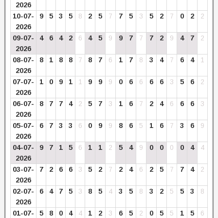
2026
10-07-
9
5
3
5
8
2
5
7
7
5
3
5
2
7
0
2
2
2026
09-07-
4
6
4
2
6
4
5
9
9
7
7
7
2
9
4
7
2
2026
08-07-
8
1
8
8
7
8
7
6
1
7
8
3
4
7
6
4
1
2026
07-07-
1
0
9
1
1
9
9
9
0
6
6
6
6
3
5
6
2
2026
06-07-
8
7
7
4
2
5
7
3
1
6
7
2
4
6
6
6
3
2026
05-07-
6
7
3
3
6
0
9
9
8
6
5
1
6
7
3
6
9
2026
04-07-
9
7
1
5
6
1
1
2
5
4
9
0
0
0
0
4
4
2026
03-07-
7
2
6
6
3
5
2
7
2
4
6
2
5
7
7
4
2
2026
02-07-
6
4
7
5
3
8
5
4
3
5
8
3
2
5
5
3
8
2026
01-07-
5
8
0
4
4
1
2
3
6
5
2
0
5
5
1
5
6