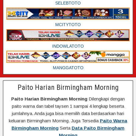
SELEBTOTO
MCITYTOTO
INDOWLATOTO
MANGGATOTO
Paito Harian Birmingham Morning
Paito Harian Birmingham Morning
Dilengkapi dengan
paito warna dan tabel taysen 1 sampai 4 lengkap beserta
jumlahnya. Anda juga bisa memilih data berdasarkan hari
keluaran Birmingham Morning. Juga Tersedia
Paito Warna
Birmingham Morning
Serta
Data Paito Birmingham
Morning