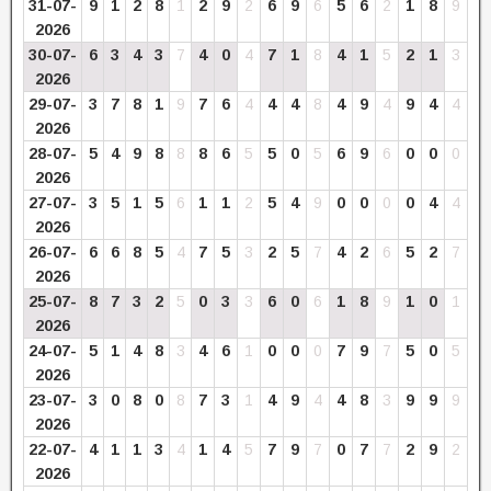
31-07-
9
1
2
8
1
2
9
2
6
9
6
5
6
2
1
8
9
2026
30-07-
6
3
4
3
7
4
0
4
7
1
8
4
1
5
2
1
3
2026
29-07-
3
7
8
1
9
7
6
4
4
4
8
4
9
4
9
4
4
2026
28-07-
5
4
9
8
8
8
6
5
5
0
5
6
9
6
0
0
0
2026
27-07-
3
5
1
5
6
1
1
2
5
4
9
0
0
0
0
4
4
2026
26-07-
6
6
8
5
4
7
5
3
2
5
7
4
2
6
5
2
7
2026
25-07-
8
7
3
2
5
0
3
3
6
0
6
1
8
9
1
0
1
2026
24-07-
5
1
4
8
3
4
6
1
0
0
0
7
9
7
5
0
5
2026
23-07-
3
0
8
0
8
7
3
1
4
9
4
4
8
3
9
9
9
2026
22-07-
4
1
1
3
4
1
4
5
7
9
7
0
7
7
2
9
2
2026