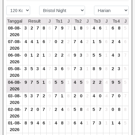
Tanggal
Result
J
Ts1
J
Ts2
J
Ts3
J
Ts4
J
08-08-
3
2
7
8
6
7
9
7
1
8
9
4
6
1
6
8
5
2026
07-08-
4
4
1
6
7
0
2
2
7
4
2
1
5
6
2
4
6
2026
06-08-
0
1
2
1
3
2
2
4
9
3
3
5
5
1
4
3
7
2026
05-08-
3
5
3
4
7
3
6
9
7
3
1
8
9
8
2
3
5
2026
04-08-
9
7
5
1
6
5
5
1
4
5
9
2
2
4
9
5
5
2026
03-08-
5
3
7
2
9
7
1
8
2
0
2
4
0
4
7
0
7
2026
02-08-
7
2
0
7
7
2
4
6
5
8
4
5
7
3
0
8
8
2026
01-08-
8
9
4
6
1
4
8
3
6
4
1
7
3
1
1
4
5
2026