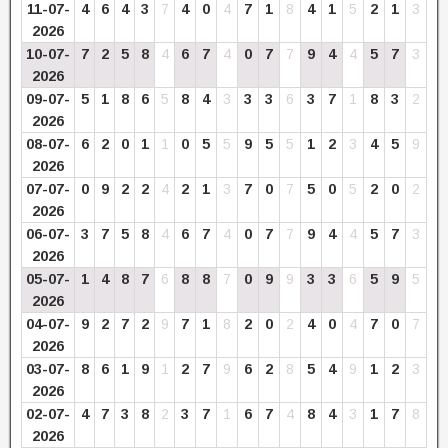
11-07-
4
6
4
3
7
4
0
4
7
1
8
4
1
5
2
1
3
2026
10-07-
7
2
5
8
4
6
7
4
0
7
7
9
4
4
5
7
3
2026
09-07-
5
1
8
6
5
8
4
3
3
3
6
3
7
1
8
3
2
2026
08-07-
6
2
0
1
1
0
5
5
9
5
5
1
2
3
4
5
9
2026
07-07-
0
9
2
2
4
2
1
3
7
0
7
5
0
5
2
0
2
2026
06-07-
3
7
5
8
4
6
7
4
0
7
7
9
4
4
5
7
3
2026
05-07-
1
4
8
7
6
8
8
7
0
9
9
3
3
6
5
9
5
2026
04-07-
9
2
7
2
9
7
1
8
2
0
2
4
0
4
7
0
7
2026
03-07-
8
6
1
9
1
2
7
9
6
2
8
5
4
9
1
2
3
2026
02-07-
4
7
3
8
2
3
7
1
6
7
4
8
4
3
1
7
8
2026