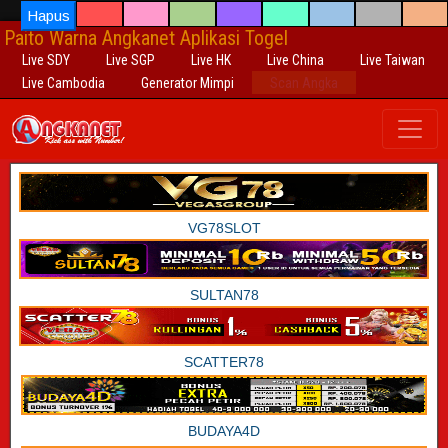
Hapus
Paito Warna Angkanet Aplikasi Togel
Live SDY
Live SGP
Live HK
Live China
Live Taiwan
Live Cambodia
Generator Mimpi
Scan Angka
VG78SLOT
SULTAN78
SCATTER78
BUDAYA4D