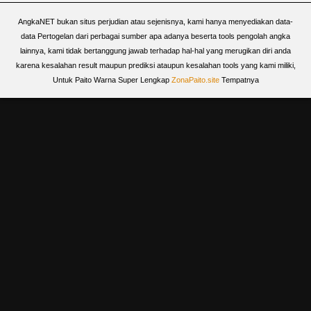
AngkaNET bukan situs perjudian atau sejenisnya, kami hanya menyediakan data-
data Pertogelan dari perbagai sumber apa adanya beserta tools pengolah angka
lainnya, kami tidak bertanggung jawab terhadap hal-hal yang merugikan diri anda
karena kesalahan result maupun prediksi ataupun kesalahan tools yang kami miliki,
Untuk Paito Warna Super Lengkap
ZonaPaito.site
Tempatnya