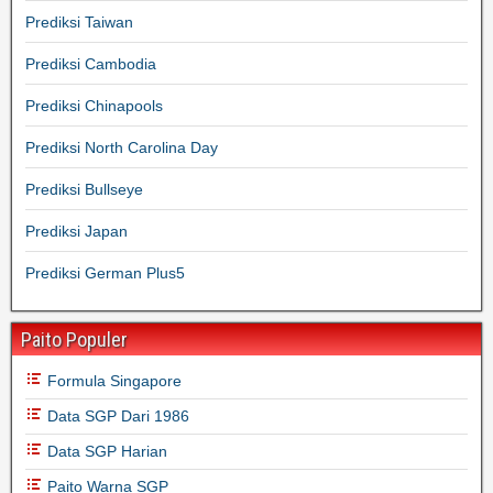
Prediksi Taiwan
Prediksi Cambodia
Prediksi Chinapools
Prediksi North Carolina Day
Prediksi Bullseye
Prediksi Japan
Prediksi German Plus5
Paito Populer
Formula Singapore
Data SGP Dari 1986
Data SGP Harian
Paito Warna SGP