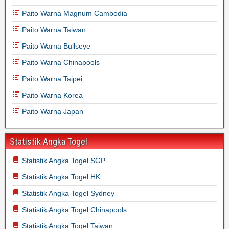
Paito Warna Magnum Cambodia
Paito Warna Taiwan
Paito Warna Bullseye
Paito Warna Chinapools
Paito Warna Taipei
Paito Warna Korea
Paito Warna Japan
Statistik Angka Togel
Statistik Angka Togel SGP
Statistik Angka Togel HK
Statistik Angka Togel Sydney
Statistik Angka Togel Chinapools
Statistik Angka Togel Taiwan