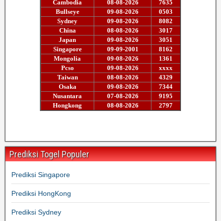
Prediksi Togel Populer
Prediksi Singapore
Prediksi HongKong
Prediksi Sydney