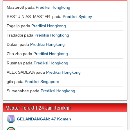
Master68
pada
Prediksi Hongkong
RESTU NIAS. MASTER.
pada
Prediksi Sydney
Togeljp
pada
Prediksi Hongkong
Tradadoi
pada
Prediksi Hongkong
Dakon
pada
Prediksi Hongkong
Zho zho
pada
Prediksi Hongkong
Rusman
pada
Prediksi Hongkong
ALEX SADEWA
pada
Prediksi Hongkong
gila
pada
Prediksi Singapore
Suryanabae
pada
Prediksi Hongkong
Master Teraktif 24 Jam terakhir
GELANDANGAN: 47 Komen