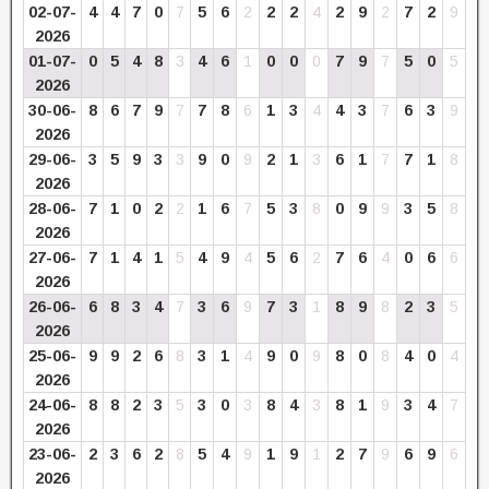
02-07-
4
4
7
0
7
5
6
2
2
2
4
2
9
2
7
2
9
2026
01-07-
0
5
4
8
3
4
6
1
0
0
0
7
9
7
5
0
5
2026
30-06-
8
6
7
9
7
7
8
6
1
3
4
4
3
7
6
3
9
2026
29-06-
3
5
9
3
3
9
0
9
2
1
3
6
1
7
7
1
8
2026
28-06-
7
1
0
2
2
1
6
7
5
3
8
0
9
9
3
5
8
2026
27-06-
7
1
4
1
5
4
9
4
5
6
2
7
6
4
0
6
6
2026
26-06-
6
8
3
4
7
3
6
9
7
3
1
8
9
8
2
3
5
2026
25-06-
9
9
2
6
8
3
1
4
9
0
9
8
0
8
4
0
4
2026
24-06-
8
8
2
3
5
3
0
3
8
4
3
8
1
9
3
4
7
2026
23-06-
2
3
6
2
8
5
4
9
1
9
1
2
7
9
6
9
6
2026