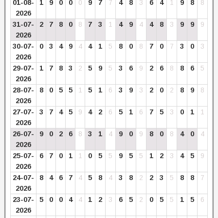
01-08-
1
9
0
0
0
9
7
7
4
8
3
6
4
1
9
8
8
2026
31-07-
2
7
8
0
8
7
3
1
4
9
4
4
8
3
9
9
9
2026
30-07-
0
3
4
9
4
4
1
5
8
0
8
7
0
7
3
0
3
2026
29-07-
1
7
8
3
2
5
9
5
3
6
9
2
6
8
8
6
5
2026
28-07-
8
0
5
5
1
5
1
6
3
9
3
2
0
2
8
9
8
2026
27-07-
3
7
4
5
9
4
2
6
5
1
6
7
5
3
0
1
1
2026
26-07-
9
0
2
6
8
3
1
4
9
0
9
8
0
8
4
0
4
2026
25-07-
6
7
0
1
1
0
5
5
9
5
5
1
2
3
4
5
9
2026
24-07-
8
4
6
7
4
5
8
4
3
8
2
2
3
5
8
8
7
2026
23-07-
5
0
0
4
4
1
2
3
6
5
2
0
5
5
1
5
6
2026