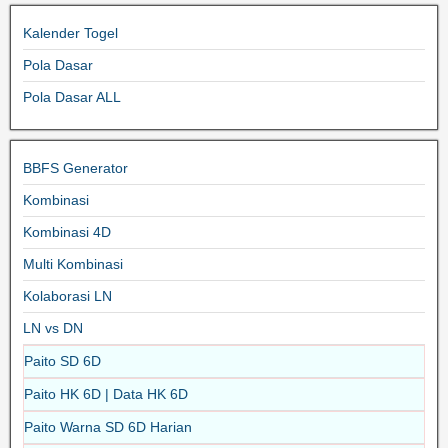
Kalender Togel
Pola Dasar
Pola Dasar ALL
BBFS Generator
Kombinasi
Kombinasi 4D
Multi Kombinasi
Kolaborasi LN
LN vs DN
Paito SD 6D
Paito HK 6D | Data HK 6D
Paito Warna SD 6D Harian