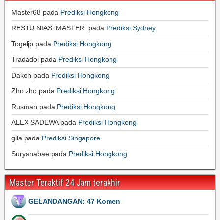
Master68
pada
Prediksi Hongkong
RESTU NIAS. MASTER.
pada
Prediksi Sydney
Togeljp
pada
Prediksi Hongkong
Tradadoi
pada
Prediksi Hongkong
Dakon
pada
Prediksi Hongkong
Zho zho
pada
Prediksi Hongkong
Rusman
pada
Prediksi Hongkong
ALEX SADEWA
pada
Prediksi Hongkong
gila
pada
Prediksi Singapore
Suryanabae
pada
Prediksi Hongkong
Master Teraktif 24 Jam terakhir
GELANDANGAN: 47 Komen