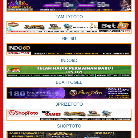
FAMILYTOTO
BET6D
INDO6D
BUAHTOGEL
3PRIZETOTO
SHOPTOTO