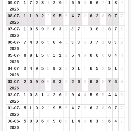
09-07-
1
7
2
8
1
2
9
2
6
9
6
5
6
2
1
8
9
2026
08-07-
1
1
9
2
2
9
5
5
4
7
2
6
2
8
9
7
7
2026
07-07-
1
0
5
9
5
8
3
2
3
7
1
3
8
2
8
7
6
2026
06-07-
7
4
8
6
5
8
4
3
3
3
6
3
7
1
8
3
2
2026
05-07-
0
9
1
5
6
1
1
2
5
4
9
0
0
0
0
4
4
2026
04-07-
3
4
9
5
5
9
2
2
0
1
1
6
5
2
5
1
6
2026
03-07-
2
0
9
0
9
9
3
3
2
6
8
6
8
5
7
6
4
2026
02-07-
1
0
3
1
4
2
6
8
9
4
4
5
9
5
4
4
8
2026
01-07-
5
1
9
2
2
9
5
5
4
7
2
6
2
8
9
7
7
2026
30-06-
5
0
9
6
6
9
8
8
1
4
5
6
3
9
6
4
1
2026