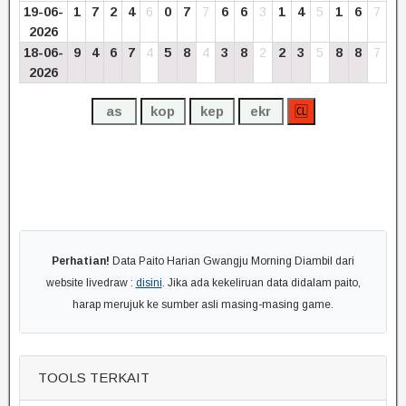
19-06-
1
7
2
4
6
0
7
7
6
6
3
1
4
5
1
6
7
2026
18-06-
9
4
6
7
4
5
8
4
3
8
2
2
3
5
8
8
7
2026
Perhatian!
Data Paito Harian Gwangju Morning Diambil dari
website livedraw :
disini
. Jika ada kekeliruan data didalam paito,
harap merujuk ke sumber asli masing-masing game.
TOOLS TERKAIT