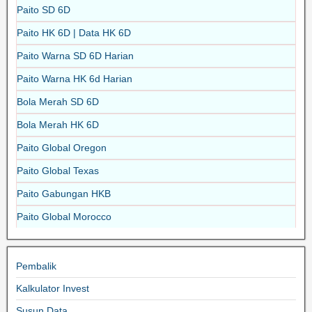
Paito SD 6D
Paito HK 6D | Data HK 6D
Paito Warna SD 6D Harian
Paito Warna HK 6d Harian
Bola Merah SD 6D
Bola Merah HK 6D
Paito Global Oregon
Paito Global Texas
Paito Gabungan HKB
Paito Global Morocco
Pembalik
Kalkulator Invest
Susun Data