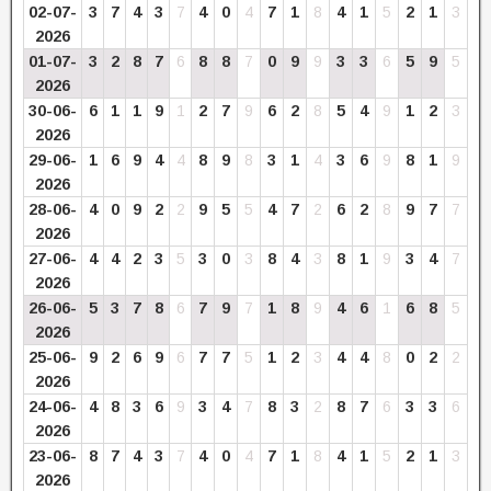
02-07-
3
7
4
3
7
4
0
4
7
1
8
4
1
5
2
1
3
2026
01-07-
3
2
8
7
6
8
8
7
0
9
9
3
3
6
5
9
5
2026
30-06-
6
1
1
9
1
2
7
9
6
2
8
5
4
9
1
2
3
2026
29-06-
1
6
9
4
4
8
9
8
3
1
4
3
6
9
8
1
9
2026
28-06-
4
0
9
2
2
9
5
5
4
7
2
6
2
8
9
7
7
2026
27-06-
4
4
2
3
5
3
0
3
8
4
3
8
1
9
3
4
7
2026
26-06-
5
3
7
8
6
7
9
7
1
8
9
4
6
1
6
8
5
2026
25-06-
9
2
6
9
6
7
7
5
1
2
3
4
4
8
0
2
2
2026
24-06-
4
8
3
6
9
3
4
7
8
3
2
8
7
6
3
3
6
2026
23-06-
8
7
4
3
7
4
0
4
7
1
8
4
1
5
2
1
3
2026