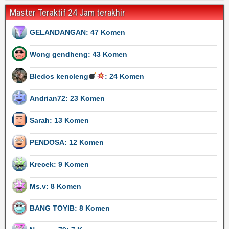
Master Teraktif 24 Jam terakhir
GELANDANGAN: 47 Komen
Wong gendheng: 43 Komen
Bledos kencleng
: 24 Komen
Andrian72: 23 Komen
Sarah: 13 Komen
PENDOSA: 12 Komen
Krecek: 9 Komen
Ms.v: 8 Komen
BANG TOYIB: 8 Komen