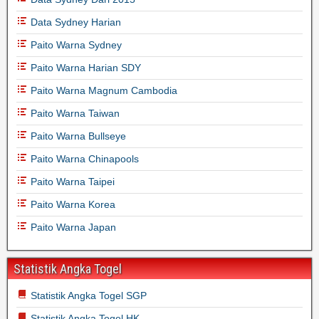
Data Sydney Harian
Paito Warna Sydney
Paito Warna Harian SDY
Paito Warna Magnum Cambodia
Paito Warna Taiwan
Paito Warna Bullseye
Paito Warna Chinapools
Paito Warna Taipei
Paito Warna Korea
Paito Warna Japan
Statistik Angka Togel
Statistik Angka Togel SGP
Statistik Angka Togel HK