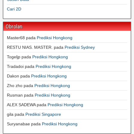
Cari 2D
Obrolan
Master68
pada
Prediksi Hongkong
RESTU NIAS. MASTER.
pada
Prediksi Sydney
Togeljp
pada
Prediksi Hongkong
Tradadoi
pada
Prediksi Hongkong
Dakon
pada
Prediksi Hongkong
Zho zho
pada
Prediksi Hongkong
Rusman
pada
Prediksi Hongkong
ALEX SADEWA
pada
Prediksi Hongkong
gila
pada
Prediksi Singapore
Suryanabae
pada
Prediksi Hongkong