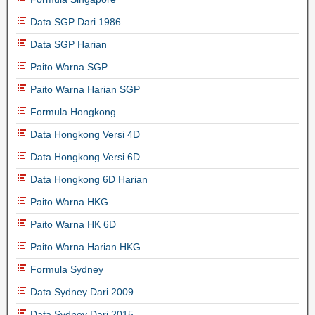
Data SGP Dari 1986
Data SGP Harian
Paito Warna SGP
Paito Warna Harian SGP
Formula Hongkong
Data Hongkong Versi 4D
Data Hongkong Versi 6D
Data Hongkong 6D Harian
Paito Warna HKG
Paito Warna HK 6D
Paito Warna Harian HKG
Formula Sydney
Data Sydney Dari 2009
Data Sydney Dari 2015