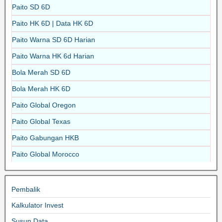
Paito SD 6D
Paito HK 6D | Data HK 6D
Paito Warna SD 6D Harian
Paito Warna HK 6d Harian
Bola Merah SD 6D
Bola Merah HK 6D
Paito Global Oregon
Paito Global Texas
Paito Gabungan HKB
Paito Global Morocco
Pembalik
Kalkulator Invest
Susun Data