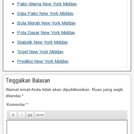
Paito Warna New York Midday
Data Paito New York Midday
Bola Merah New York Midday
Pola Dasar New York Midday
Statistik New York Midday
Togel New York Midday
Prediksi New York Midday
Tinggalkan Balasan
Alamat email Anda tidak akan dipublikasikan.
Ruas yang wajib
ditandai
*
Komentar
*