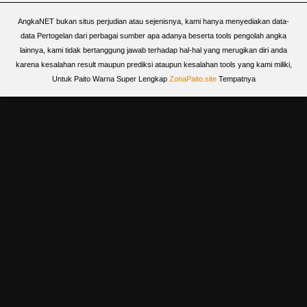
AngkaNET bukan situs perjudian atau sejenisnya, kami hanya menyediakan data-
data Pertogelan dari perbagai sumber apa adanya beserta tools pengolah angka
lainnya, kami tidak bertanggung jawab terhadap hal-hal yang merugikan diri anda
karena kesalahan result maupun prediksi ataupun kesalahan tools yang kami miliki,
Untuk Paito Warna Super Lengkap
ZonaPaito.site
Tempatnya