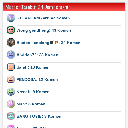
Master Teraktif 24 Jam terakhir
GELANDANGAN: 47 Komen
Wong gendheng: 43 Komen
Bledos kencleng
: 24 Komen
Andrian72: 23 Komen
Sarah: 13 Komen
PENDOSA: 12 Komen
Krecek: 9 Komen
Ms.v: 8 Komen
BANG TOYIB: 8 Komen