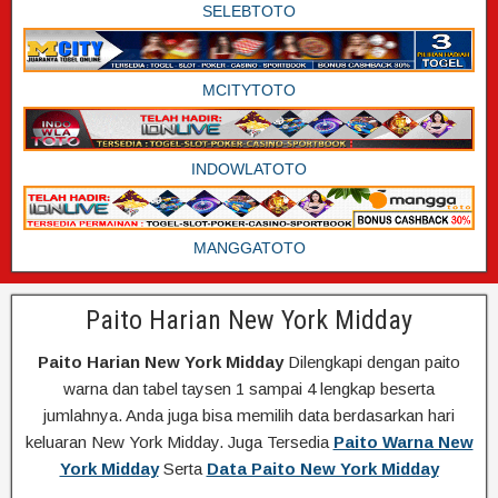
SELEBTOTO
MCITYTOTO
INDOWLATOTO
MANGGATOTO
Paito Harian New York Midday
Paito Harian New York Midday
Dilengkapi dengan paito
warna dan tabel taysen 1 sampai 4 lengkap beserta
jumlahnya. Anda juga bisa memilih data berdasarkan hari
keluaran New York Midday. Juga Tersedia
Paito Warna New
York Midday
Serta
Data Paito New York Midday