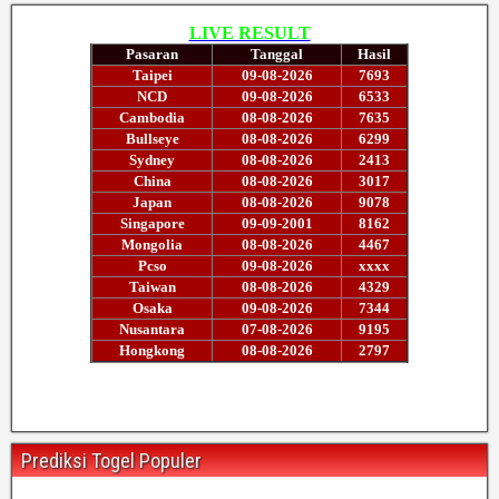
Prediksi Togel Populer