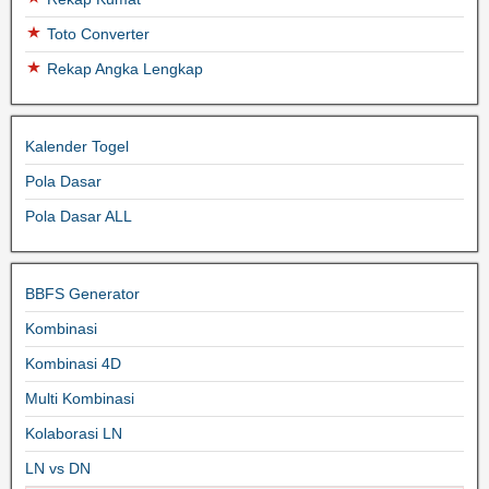
Toto Converter
Rekap Angka Lengkap
Kalender Togel
Pola Dasar
Pola Dasar ALL
BBFS Generator
Kombinasi
Kombinasi 4D
Multi Kombinasi
Kolaborasi LN
LN vs DN