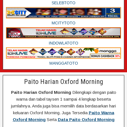
SELEBTOTO
MCITYTOTO
INDOWLATOTO
MANGGATOTO
Paito Harian Oxford Morning
Paito Harian Oxford Morning
Dilengkapi dengan paito
warna dan tabel taysen 1 sampai 4 lengkap beserta
jumlahnya. Anda juga bisa memilih data berdasarkan hari
keluaran Oxford Morning. Juga Tersedia
Paito Warna
Oxford Morning
Serta
Data Paito Oxford Morning