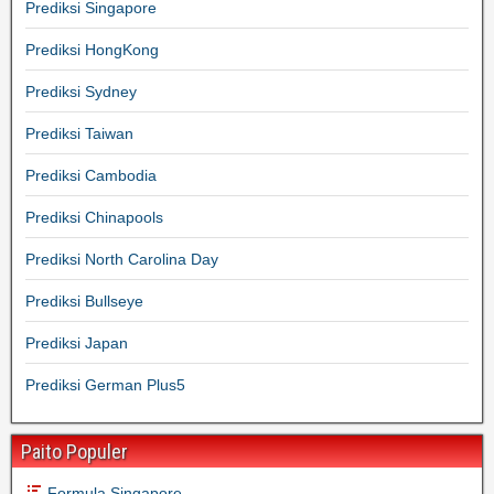
Prediksi Singapore
Prediksi HongKong
Prediksi Sydney
Prediksi Taiwan
Prediksi Cambodia
Prediksi Chinapools
Prediksi North Carolina Day
Prediksi Bullseye
Prediksi Japan
Prediksi German Plus5
Paito Populer
Formula Singapore