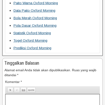
Paito Warna Oxford Morning
Data Paito Oxford Morning
Bola Merah Oxford Morning
Pola Dasar Oxford Morning
Statistik Oxford Morning
Togel Oxford Morning
Prediksi Oxford Morning
Tinggalkan Balasan
Alamat email Anda tidak akan dipublikasikan.
Ruas yang wajib
ditandai
*
Komentar
*