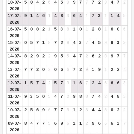
18-07-
5
8
4
2
6
4
5
9
9
7
7
7
2
9
4
7
2
2026
17-07-
9
1
4
6
1
4
8
3
6
4
1
7
3
1
1
4
5
2026
16-07-
5
0
8
2
1
5
3
8
1
0
1
2
8
1
6
0
6
2026
15-07-
0
5
7
1
8
7
2
9
4
3
7
4
5
9
9
3
3
2026
14-07-
8
2
9
2
2
9
5
5
4
7
2
6
2
8
9
7
7
2026
13-07-
7
7
2
0
2
0
6
6
7
2
9
1
9
1
2
2
4
2026
12-07-
1
5
7
4
2
5
7
3
1
6
7
2
4
6
6
6
3
2026
11-07-
9
3
5
0
5
4
7
2
9
8
8
7
4
2
4
8
3
2026
10-07-
2
5
6
9
6
7
7
5
1
2
3
4
4
8
0
2
2
2026
09-07-
8
4
7
7
5
6
9
6
1
1
2
9
6
6
6
1
7
2026