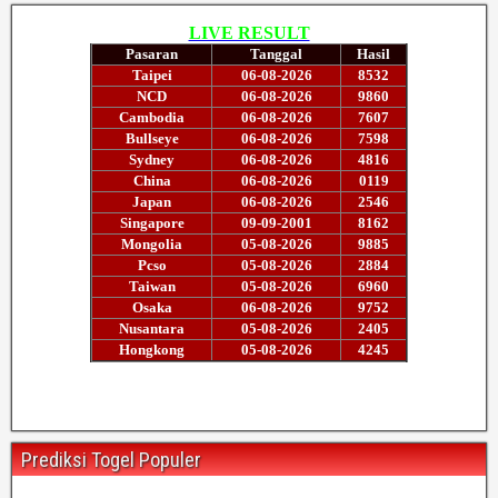
Prediksi Togel Populer