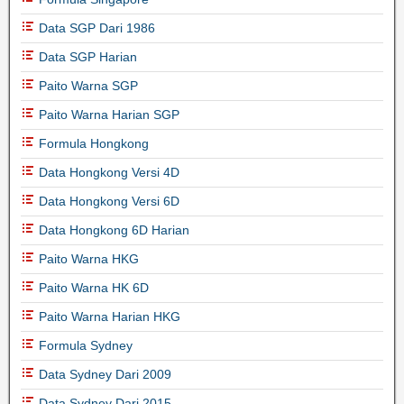
Data SGP Dari 1986
Data SGP Harian
Paito Warna SGP
Paito Warna Harian SGP
Formula Hongkong
Data Hongkong Versi 4D
Data Hongkong Versi 6D
Data Hongkong 6D Harian
Paito Warna HKG
Paito Warna HK 6D
Paito Warna Harian HKG
Formula Sydney
Data Sydney Dari 2009
Data Sydney Dari 2015