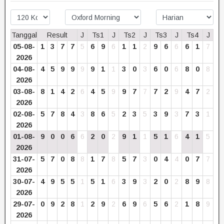
Tanggal
Result
J
Ts1
J
Ts2
J
Ts3
J
Ts4
J
05-08-
1
3
7
7
5
6
9
6
1
1
2
9
6
6
6
1
7
2026
04-08-
4
5
9
9
9
9
1
1
3
0
3
6
0
6
8
0
8
2026
03-08-
8
1
4
2
6
4
5
9
9
7
7
7
2
9
4
7
2
2026
02-08-
5
7
8
4
3
8
6
5
2
3
5
3
9
3
7
3
1
2026
01-08-
9
0
0
6
6
2
0
2
9
1
1
5
1
6
4
1
5
2026
31-07-
5
7
0
8
8
1
7
8
5
7
3
0
4
4
0
7
7
2026
30-07-
4
9
5
5
1
5
1
6
3
9
3
2
0
2
8
9
8
2026
29-07-
0
9
2
8
1
2
9
2
6
9
6
5
6
2
1
8
9
2026