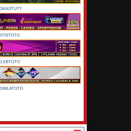
GKAJITUTT
RTISTOTO
ELEBTOTO
DOWLATOTO