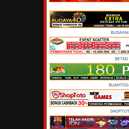
BUDAYA4
BET6D
BUAHTOG
SHOPTO