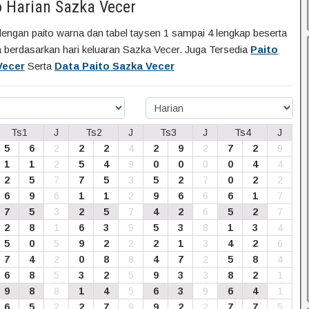
o Harian Sazka Vecer
dengan paito warna dan tabel taysen 1 sampai 4 lengkap beserta
a berdasarkan hari keluaran Sazka Vecer. Juga Tersedia
Paito
Vecer
Serta
Data Paito Sazka Vecer
Ts1
J
Ts2
J
Ts3
J
Ts4
J
5
6
2
2
2
4
2
9
2
7
2
9
1
1
2
5
4
9
0
0
0
0
4
4
2
5
7
7
5
3
5
2
7
0
2
2
6
9
6
1
1
2
9
6
6
6
1
7
7
5
3
2
5
7
4
2
6
5
2
7
2
8
1
6
3
9
5
3
8
1
3
4
5
0
5
9
2
2
2
1
3
4
2
6
7
4
2
0
8
8
4
7
2
5
8
4
6
8
5
3
2
5
9
3
3
8
2
1
9
8
8
1
4
5
6
3
9
6
4
1
6
5
2
2
7
9
9
2
2
7
7
5