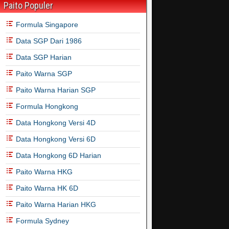
Paito Populer
Formula Singapore
Data SGP Dari 1986
Data SGP Harian
Paito Warna SGP
Paito Warna Harian SGP
Formula Hongkong
Data Hongkong Versi 4D
Data Hongkong Versi 6D
Data Hongkong 6D Harian
Paito Warna HKG
Paito Warna HK 6D
Paito Warna Harian HKG
Formula Sydney