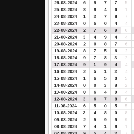
26-08-2024
6
9
7
7
5
25-08-2024
8
9
4
6
1
24-08-2024
1
3
7
9
7
23-08-2024
0
6
0
4
4
22-08-2024
2
7
6
9
6
21-08-2024
3
4
9
4
4
20-08-2024
2
0
8
7
6
19-08-2024
8
7
5
6
2
18-08-2024
9
7
8
3
2
17-08-2024
9
1
9
4
4
16-08-2024
2
5
1
3
4
15-08-2024
1
6
5
0
5
14-08-2024
0
0
3
8
2
13-08-2024
8
6
4
9
4
12-08-2024
3
6
7
8
6
11-08-2024
6
5
0
5
5
10-08-2024
3
4
8
0
8
09-08-2024
2
5
9
9
9
08-08-2024
7
4
1
9
1
07-08-2024
9
5
4
3
7