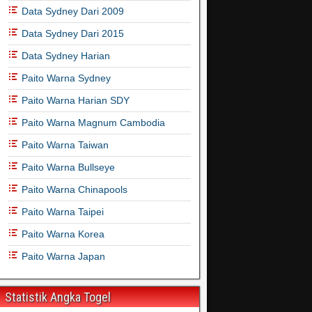
Data Sydney Dari 2009
Data Sydney Dari 2015
Data Sydney Harian
Paito Warna Sydney
Paito Warna Harian SDY
Paito Warna Magnum Cambodia
Paito Warna Taiwan
Paito Warna Bullseye
Paito Warna Chinapools
Paito Warna Taipei
Paito Warna Korea
Paito Warna Japan
Statistik Angka Togel