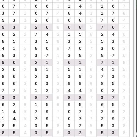
0
7
7
6
6
3
1
4
5
1
6
7
3
7
1
6
7
4
8
4
3
1
7
8
9
3
3
2
6
8
6
8
5
7
6
4
9
3
3
2
6
8
6
8
5
7
6
4
0
2
2
7
4
2
1
5
6
2
4
6
8
5
4
3
5
8
3
2
5
5
3
8
4
1
5
8
0
8
7
0
7
3
0
3
8
3
2
3
7
1
3
8
2
8
7
6
9
0
9
2
1
3
6
1
7
7
1
8
2
0
2
9
1
1
5
1
6
4
1
5
8
6
5
2
3
5
3
9
3
7
3
1
6
6
3
0
3
3
9
9
9
8
5
4
7
7
5
1
2
3
4
4
8
0
2
2
3
3
6
8
7
6
8
8
7
3
7
1
6
2
8
1
5
6
9
5
5
6
5
2
1
4
5
7
9
7
0
7
7
2
9
2
1
4
5
7
9
7
0
7
7
2
9
2
8
5
4
3
5
8
3
2
5
5
3
8
8
5
4
3
5
8
3
2
5
5
3
8