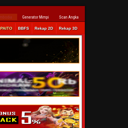
ambodia
Generator Mimpi
Scan Angka
PAITO
BBFS
Rekap 2D
Rekap 3D