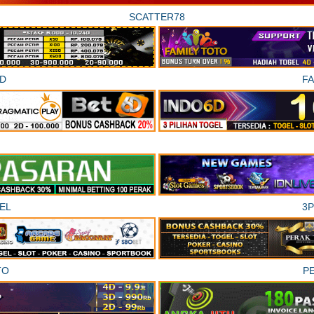
SCATTER78
D
F
EL
3
TO
P