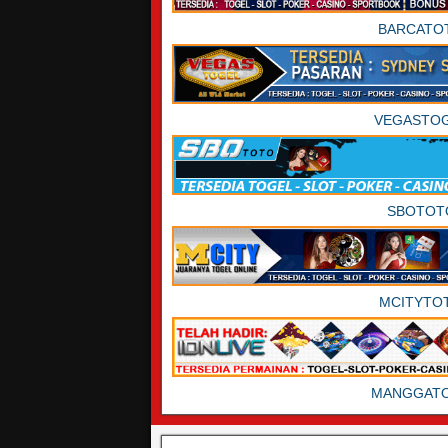
BARCATO
VEGASTO
SBOTOT
MCITYTO
MANGGAT