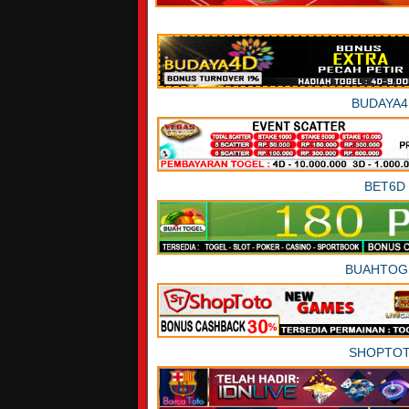
BUDAYA4
BET6D
BUAHTOG
SHOPTO