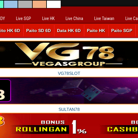
SDY
Live SGP
Live HK
Live China
Live Taiwan
Live C
ito HK 6D
Paito SD 6D
Data HK 6D
Paito HK
Paito SGP
VG78SLOT
SULTAN78