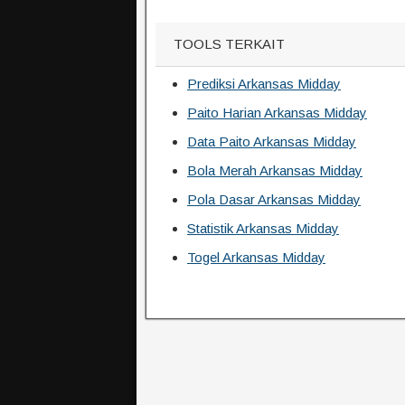
TOOLS TERKAIT
Prediksi Arkansas Midday
Paito Harian Arkansas Midday
Data Paito Arkansas Midday
Bola Merah Arkansas Midday
Pola Dasar Arkansas Midday
Statistik Arkansas Midday
Togel Arkansas Midday