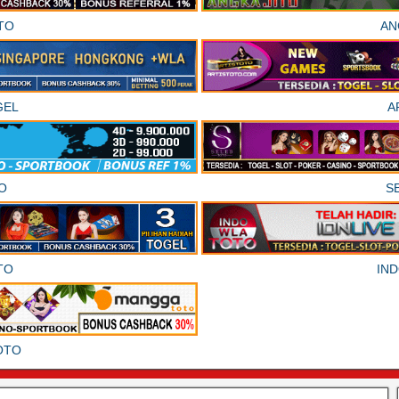
TO
AN
GEL
A
O
S
TO
IN
OTO