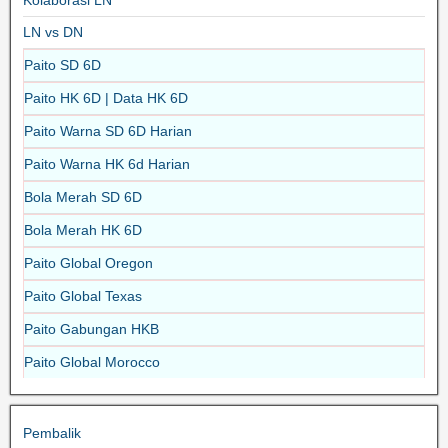
Kolaborasi LN
LN vs DN
Paito SD 6D
Paito HK 6D | Data HK 6D
Paito Warna SD 6D Harian
Paito Warna HK 6d Harian
Bola Merah SD 6D
Bola Merah HK 6D
Paito Global Oregon
Paito Global Texas
Paito Gabungan HKB
Paito Global Morocco
Pembalik