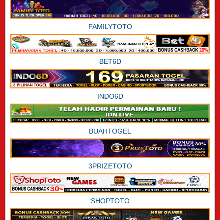
FAMILYTOTO
BET6D
INDO6D
BUAHTOGEL
3PRIZETOTO
SHOPTOTO