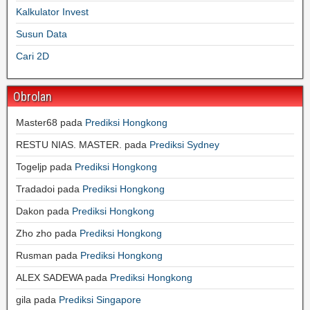
Kalkulator Invest
Susun Data
Cari 2D
Obrolan
Master68
pada
Prediksi Hongkong
RESTU NIAS. MASTER.
pada
Prediksi Sydney
Togeljp
pada
Prediksi Hongkong
Tradadoi
pada
Prediksi Hongkong
Dakon
pada
Prediksi Hongkong
Zho zho
pada
Prediksi Hongkong
Rusman
pada
Prediksi Hongkong
ALEX SADEWA
pada
Prediksi Hongkong
gila
pada
Prediksi Singapore