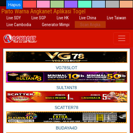
Hapus
Paito Warna Angkanet Aplikasi Togel
Live SDY
Live SGP
Live HK
Live China
Live Taiwan
Live Cambodia
Generator Mimpi
Scan Angka
VG78SLOT
SULTAN78
SCATTER78
BUDAYA4D