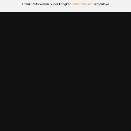
Untuk Paito Warna Super Lengkap
ZonaPaito.site
Tempatnya