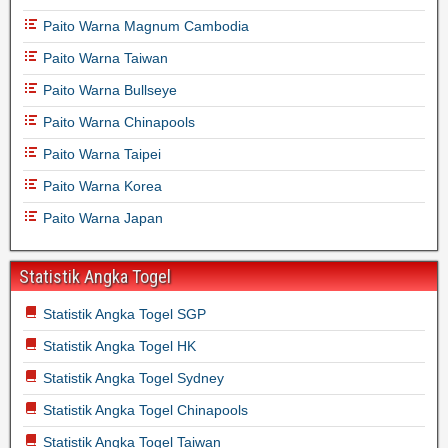
Paito Warna Magnum Cambodia
Paito Warna Taiwan
Paito Warna Bullseye
Paito Warna Chinapools
Paito Warna Taipei
Paito Warna Korea
Paito Warna Japan
Statistik Angka Togel
Statistik Angka Togel SGP
Statistik Angka Togel HK
Statistik Angka Togel Sydney
Statistik Angka Togel Chinapools
Statistik Angka Togel Taiwan