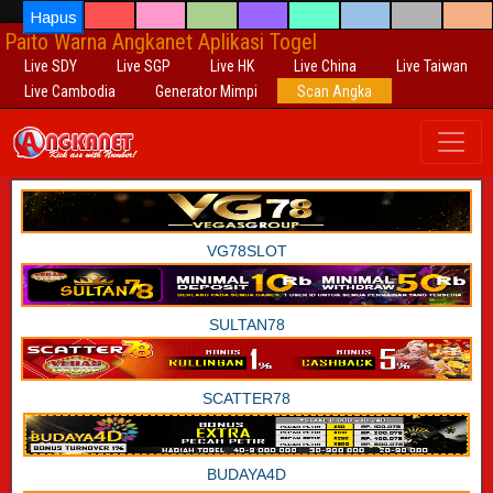
Hapus
Paito Warna Angkanet Aplikasi Togel
Live SDY
Live SGP
Live HK
Live China
Live Taiwan
Live Cambodia
Generator Mimpi
Scan Angka
VG78SLOT
SULTAN78
SCATTER78
BUDAYA4D