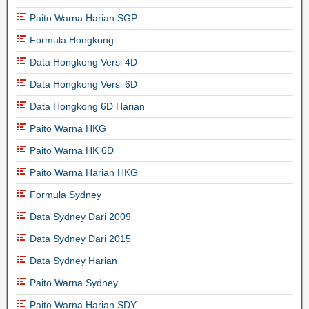
Paito Warna Harian SGP
Formula Hongkong
Data Hongkong Versi 4D
Data Hongkong Versi 6D
Data Hongkong 6D Harian
Paito Warna HKG
Paito Warna HK 6D
Paito Warna Harian HKG
Formula Sydney
Data Sydney Dari 2009
Data Sydney Dari 2015
Data Sydney Harian
Paito Warna Sydney
Paito Warna Harian SDY