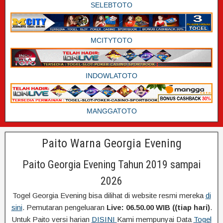
SELEBTOTO
MCITYTOTO
INDOWLATOTO
MANGGATOTO
Paito Warna Georgia Evening
Paito Georgia Evening Tahun 2019 sampai
2026
Togel Georgia Evening bisa dilihat di website resmi mereka
di
sini
. Pemutaran pengeluaran
Live: 06.50.00 WIB ((tiap hari)
.
Untuk Paito versi harian
DISINI
Kami mempunyai Data
Togel