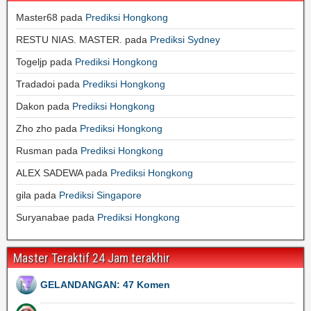
Master68
pada
Prediksi Hongkong
RESTU NIAS. MASTER.
pada
Prediksi Sydney
Togeljp
pada
Prediksi Hongkong
Tradadoi
pada
Prediksi Hongkong
Dakon
pada
Prediksi Hongkong
Zho zho
pada
Prediksi Hongkong
Rusman
pada
Prediksi Hongkong
ALEX SADEWA
pada
Prediksi Hongkong
gila
pada
Prediksi Singapore
Suryanabae
pada
Prediksi Hongkong
Master Teraktif 24 Jam terakhir
GELANDANGAN: 47 Komen