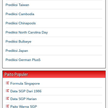
Prediksi Taiwan
Prediksi Cambodia
Prediksi Chinapools
Prediksi North Carolina Day
Prediksi Bullseye
Prediksi Japan
Prediksi German Plus5
Paito Populer
Formula Singapore
Data SGP Dari 1986
Data SGP Harian
Paito Warna SGP