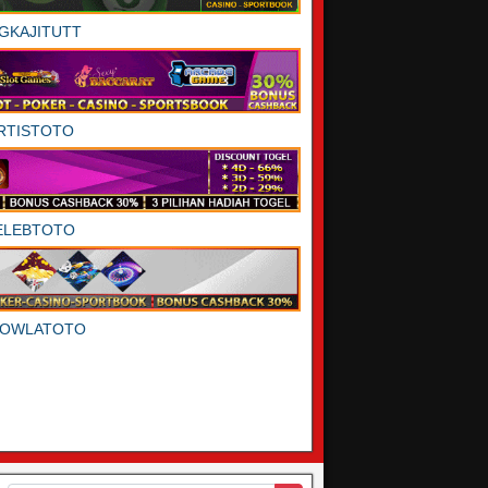
GKAJITUTT
RTISTOTO
ELEBTOTO
DOWLATOTO