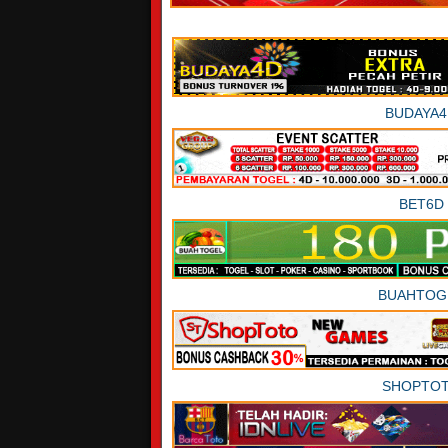
BUDAYA4
BET6D
BUAHTOG
SHOPTO