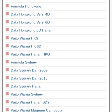
Formula Hongkong
Data Hongkong Versi 4D
Data Hongkong Versi 6D
Data Hongkong 6D Harian
Paito Warna HKG
Paito Warna HK 6D
Paito Warna Harian HKG
Formula Sydney
Data Sydney Dari 2009
Data Sydney Dari 2015
Data Sydney Harian
Paito Warna Sydney
Paito Warna Harian SDY
Paito Warna Magnum Cambodia