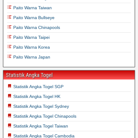
Paito Warna Taiwan
Paito Warna Bullseye
Paito Warna Chinapools
Paito Warna Taipei
Paito Warna Korea
Paito Warna Japan
Statistik Angka Togel
Statistik Angka Togel SGP
Statistik Angka Togel HK
Statistik Angka Togel Sydney
Statistik Angka Togel Chinapools
Statistik Angka Togel Taiwan
Statistik Angka Togel Cambodia