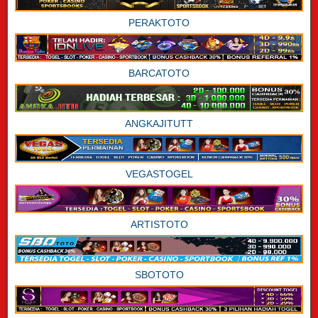
PERAKTOTO
BARCATOTO
ANGKAJITUTT
VEGASTOGEL
ARTISTOTO
SBOTOTO