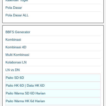
Kalender Togel
Pola Dasar
Pola Dasar ALL
BBFS Generator
Kombinasi
Kombinasi 4D
Multi Kombinasi
Kolaborasi LN
LN vs DN
Paito SD 6D
Paito HK 6D | Data HK 6D
Paito Warna SD 6D Harian
Paito Warna HK 6d Harian