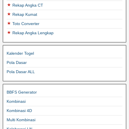
Rekap Angka CT
Rekap Kumat
Toto Converter
Rekap Angka Lengkap
Kalender Togel
Pola Dasar
Pola Dasar ALL
BBFS Generator
Kombinasi
Kombinasi 4D
Multi Kombinasi