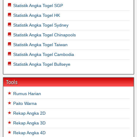
Statistik Angka Togel SGP
Statistik Angka Togel HK
Statistik Angka Togel Sydney
Statistik Angka Togel Chinapools
Statistik Angka Togel Taiwan
Statistik Angka Togel Cambodia
Statistik Angka Togel Bullseye
Tools
Rumus Harian
Paito Warna
Rekap Angka 2D
Rekap Angka 3D
Rekap Angka 4D