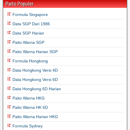
Paito Populer
Formula Singapore
Data SGP Dari 1986
Data SGP Harian
Paito Warna SGP
Paito Warna Harian SGP
Formula Hongkong
Data Hongkong Versi 4D
Data Hongkong Versi 6D
Data Hongkong 6D Harian
Paito Warna HKG
Paito Warna HK 6D
Paito Warna Harian HKG
Formula Sydney