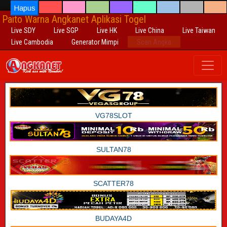
Hapus
Paito Warna Angkanet Aplikasi Togel
Live SDY
Live SGP
Live HK
Live China
Live Taiwan
Live Cambodia
Generator Mimpi
Scan Angka
VG78SLOT
SULTAN78
SCATTER78
BUDAYA4D