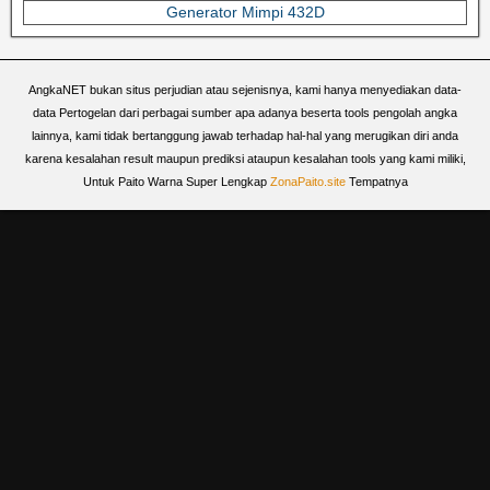
Generator Mimpi 432D
AngkaNET bukan situs perjudian atau sejenisnya, kami hanya menyediakan data-
data Pertogelan dari perbagai sumber apa adanya beserta tools pengolah angka
lainnya, kami tidak bertanggung jawab terhadap hal-hal yang merugikan diri anda
karena kesalahan result maupun prediksi ataupun kesalahan tools yang kami miliki,
Untuk Paito Warna Super Lengkap
ZonaPaito.site
Tempatnya