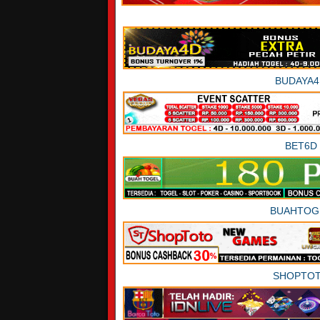
BUDAYA4
BET6D
BUAHTOG
SHOPTO