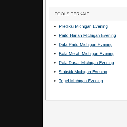
TOOLS TERKAIT
Prediksi Michigan Evening
Paito Harian Michigan Evening
Data Paito Michigan Evening
Bola Merah Michigan Evening
Pola Dasar Michigan Evening
Statistik Michigan Evening
Togel Michigan Evening