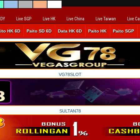
SDY
Live SGP
Live HK
Live China
Live Taiwan
Live C
ito HK 6D
Paito SD 6D
Data HK 6D
Paito HK
Paito SGP
VG78SLOT
SULTAN78