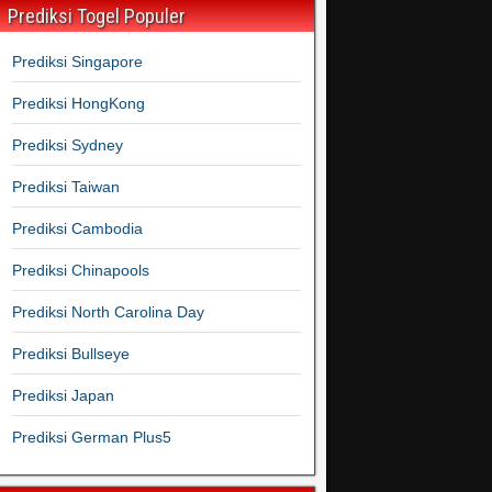
Prediksi Togel Populer
Prediksi Singapore
Prediksi HongKong
Prediksi Sydney
Prediksi Taiwan
Prediksi Cambodia
Prediksi Chinapools
Prediksi North Carolina Day
Prediksi Bullseye
Prediksi Japan
Prediksi German Plus5