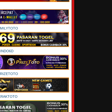
AMILYTOTO
INDO6D
PRIZETOTO
ERAKTOTO