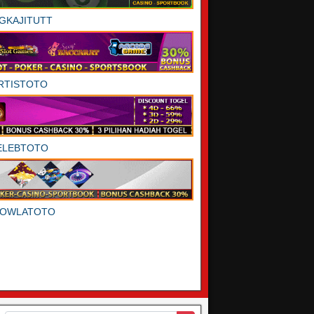
GKAJITUTT
RTISTOTO
ELEBTOTO
DOWLATOTO