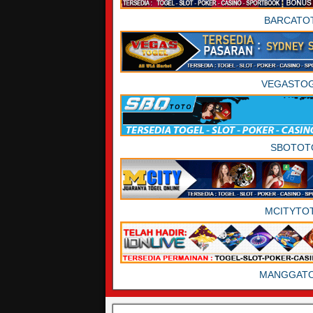
BARCATO
VEGASTO
SBOTOT
MCITYTO
MANGGAT