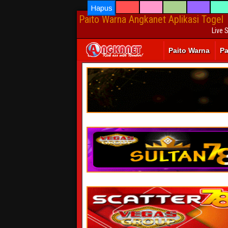
Hapus
Paito Warna Angkanet Aplikasi Togel
Live 
Paito Warna
Pa