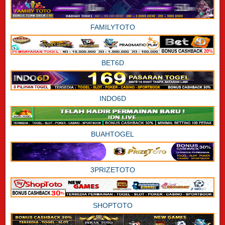
FAMILYTOTO
BET6D
INDO6D
BUAHTOGEL
3PRIZETOTO
SHOPTOTO