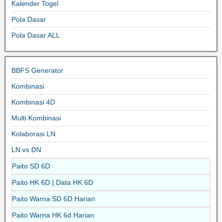
Kalender Togel
Pola Dasar
Pola Dasar ALL
BBFS Generator
Kombinasi
Kombinasi 4D
Multi Kombinasi
Kolaborasi LN
LN vs DN
Paito SD 6D
Paito HK 6D | Data HK 6D
Paito Warna SD 6D Harian
Paito Warna HK 6d Harian