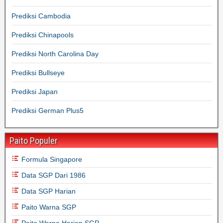
Prediksi Cambodia
Prediksi Chinapools
Prediksi North Carolina Day
Prediksi Bullseye
Prediksi Japan
Prediksi German Plus5
Paito Populer
Formula Singapore
Data SGP Dari 1986
Data SGP Harian
Paito Warna SGP