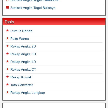
Statistik Angka Togel Cambodia
Statistik Angka Togel Bullseye
Tools
Rumus Harian
Paito Warna
Rekap Angka 2D
Rekap Angka 3D
Rekap Angka 4D
Rekap Angka CT
Rekap Kumat
Toto Converter
Rekap Angka Lengkap