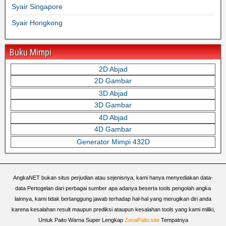
Syair Singapore
Syair Hongkong
Buku Mimpi
2D Abjad
2D Gambar
3D Abjad
3D Gambar
4D Abjad
4D Gambar
Generator Mimpi 432D
AngkaNET bukan situs perjudian atau sejenisnya, kami hanya menyediakan data-
data Pertogelan dari perbagai sumber apa adanya beserta tools pengolah angka
lainnya, kami tidak bertanggung jawab terhadap hal-hal yang merugikan diri anda
karena kesalahan result maupun prediksi ataupun kesalahan tools yang kami miliki,
Untuk Paito Warna Super Lengkap
ZonaPaito.site
Tempatnya