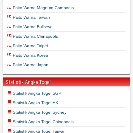
Paito Warna Magnum Cambodia
Paito Warna Taiwan
Paito Warna Bullseye
Paito Warna Chinapools
Paito Warna Taipei
Paito Warna Korea
Paito Warna Japan
Statistik Angka Togel
Statistik Angka Togel SGP
Statistik Angka Togel HK
Statistik Angka Togel Sydney
Statistik Angka Togel Chinapools
Statistik Angka Togel Taiwan