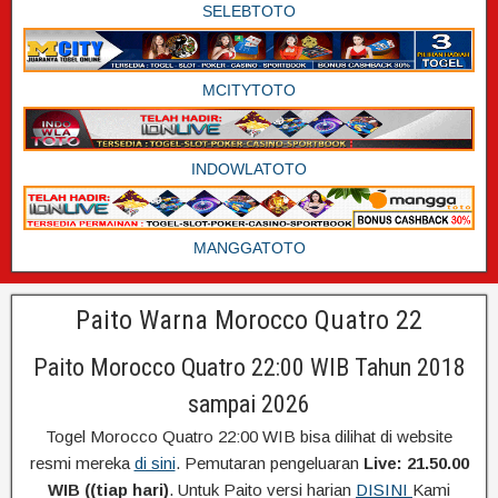
SELEBTOTO
MCITYTOTO
INDOWLATOTO
MANGGATOTO
Paito Warna Morocco Quatro 22
Paito Morocco Quatro 22:00 WIB Tahun 2018
sampai 2026
Togel Morocco Quatro 22:00 WIB bisa dilihat di website
resmi mereka
di sini
. Pemutaran pengeluaran
Live: 21.50.00
WIB ((tiap hari)
. Untuk Paito versi harian
DISINI
Kami