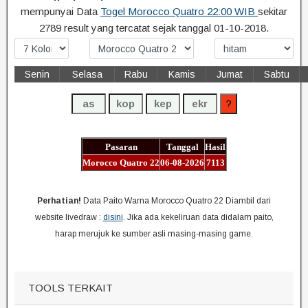
mempunyai Data
Togel Morocco Quatro 22:00 WIB
sekitar
2789 result yang tercatat sejak tanggal 01-10-2018.
Senin
Selasa
Rabu
Kamis
Jumat
Sabtu
Pasaran
Tanggal
Hasil
Morocco Quatro 22
06-08-2026
7113
Perhatian!
Data Paito Warna Morocco Quatro 22 Diambil dari
website livedraw :
disini
. Jika ada kekeliruan data didalam paito,
harap merujuk ke sumber asli masing-masing game.
TOOLS TERKAIT