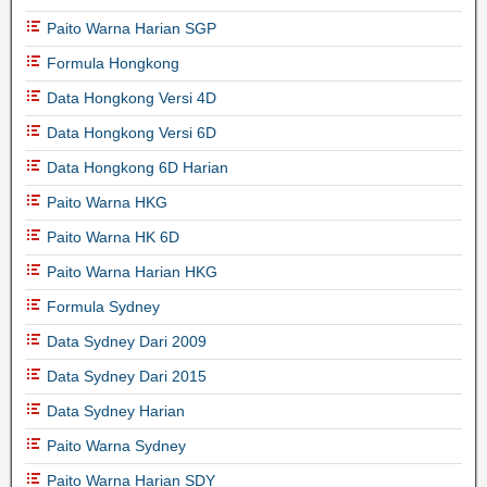
Paito Warna Harian SGP
Formula Hongkong
Data Hongkong Versi 4D
Data Hongkong Versi 6D
Data Hongkong 6D Harian
Paito Warna HKG
Paito Warna HK 6D
Paito Warna Harian HKG
Formula Sydney
Data Sydney Dari 2009
Data Sydney Dari 2015
Data Sydney Harian
Paito Warna Sydney
Paito Warna Harian SDY