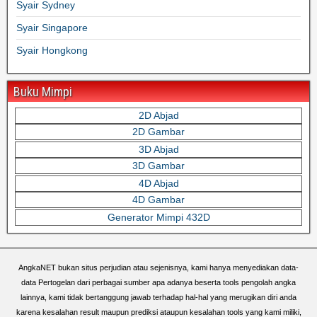
Syair Sydney
Syair Singapore
Syair Hongkong
Buku Mimpi
2D Abjad
2D Gambar
3D Abjad
3D Gambar
4D Abjad
4D Gambar
Generator Mimpi 432D
AngkaNET bukan situs perjudian atau sejenisnya, kami hanya menyediakan data-
data Pertogelan dari perbagai sumber apa adanya beserta tools pengolah angka
lainnya, kami tidak bertanggung jawab terhadap hal-hal yang merugikan diri anda
karena kesalahan result maupun prediksi ataupun kesalahan tools yang kami miliki,