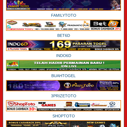
FAMILYTOTO
BET6D
INDO6D
BUAHTOGEL
3PRIZETOTO
SHOPTOTO