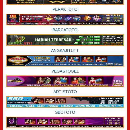
PERAKTOTO
BARCATOTO
ANGKAJITUTT
VEGASTOGEL
ARTISTOTO
SBOTOTO