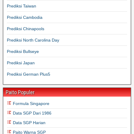
Prediksi Taiwan
Prediksi Cambodia
Prediksi Chinapools
Prediksi North Carolina Day
Prediksi Bullseye
Prediksi Japan
Prediksi German Plus5
Paito Populer
Formula Singapore
Data SGP Dari 1986
Data SGP Harian
Paito Warna SGP