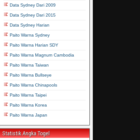
Data Sydney Dari 2009
Data Sydney Dari 2015
Data Sydney Harian
Paito Warna Sydney
Paito Warna Harian SDY
Paito Warna Magnum Cambodia
Paito Warna Taiwan
Paito Warna Bullseye
Paito Warna Chinapools
Paito Warna Taipei
Paito Warna Korea
Paito Warna Japan
Statistik Angka Togel