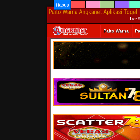
Hapus
Paito Warna Angkanet Aplikasi Togel
Live 
Paito Warna
Pa