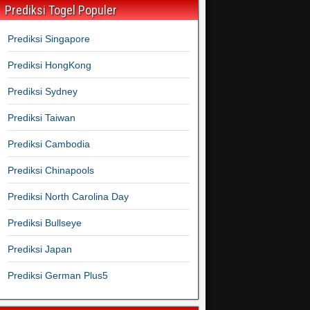
Prediksi Togel Populer
Prediksi Singapore
Prediksi HongKong
Prediksi Sydney
Prediksi Taiwan
Prediksi Cambodia
Prediksi Chinapools
Prediksi North Carolina Day
Prediksi Bullseye
Prediksi Japan
Prediksi German Plus5