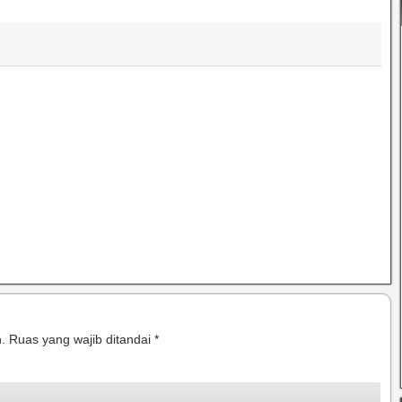
.
Ruas yang wajib ditandai
*