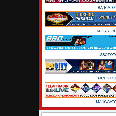
BARCATO
VEGASTO
SBOTOT
MCITYTO
MANGGAT