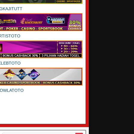
GKAJITUTT
RTISTOTO
ELEBTOTO
DOWLATOTO