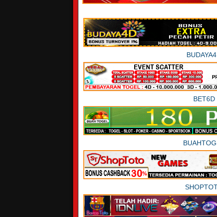
BUDAYA4
BET6D
BUAHTOG
SHOPTO