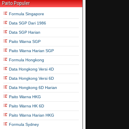
Paito Populer
Formula Singapore
Data SGP Dari 1986
Data SGP Harian
Paito Warna SGP
Paito Warna Harian SGP
Formula Hongkong
Data Hongkong Versi 4D
Data Hongkong Versi 6D
Data Hongkong 6D Harian
Paito Warna HKG
Paito Warna HK 6D
Paito Warna Harian HKG
Formula Sydney