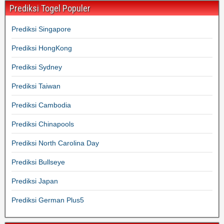
Prediksi Togel Populer
Prediksi Singapore
Prediksi HongKong
Prediksi Sydney
Prediksi Taiwan
Prediksi Cambodia
Prediksi Chinapools
Prediksi North Carolina Day
Prediksi Bullseye
Prediksi Japan
Prediksi German Plus5