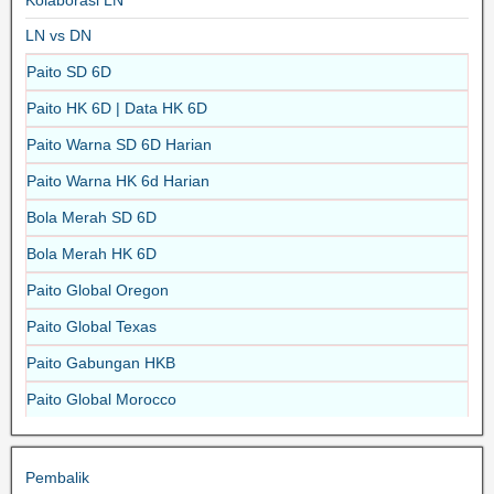
Kolaborasi LN
LN vs DN
Paito SD 6D
Paito HK 6D | Data HK 6D
Paito Warna SD 6D Harian
Paito Warna HK 6d Harian
Bola Merah SD 6D
Bola Merah HK 6D
Paito Global Oregon
Paito Global Texas
Paito Gabungan HKB
Paito Global Morocco
Pembalik