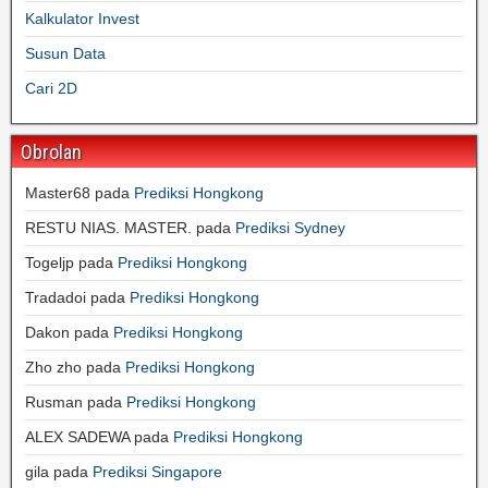
Kalkulator Invest
Susun Data
Cari 2D
Obrolan
Master68
pada
Prediksi Hongkong
RESTU NIAS. MASTER.
pada
Prediksi Sydney
Togeljp
pada
Prediksi Hongkong
Tradadoi
pada
Prediksi Hongkong
Dakon
pada
Prediksi Hongkong
Zho zho
pada
Prediksi Hongkong
Rusman
pada
Prediksi Hongkong
ALEX SADEWA
pada
Prediksi Hongkong
gila
pada
Prediksi Singapore