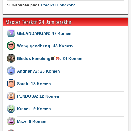
Suryanabae
pada
Prediksi Hongkong
Master Teraktif 24 Jam terakhir
GELANDANGAN: 47 Komen
Wong gendheng: 43 Komen
Bledos kencleng
: 24 Komen
Andrian72: 23 Komen
Sarah: 13 Komen
PENDOSA: 12 Komen
Krecek: 9 Komen
Ms.v: 8 Komen