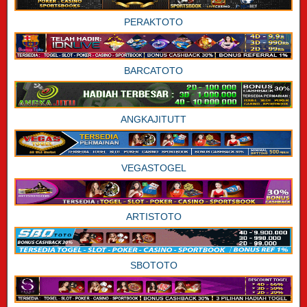
PERAKTOTO
BARCATOTO
ANGKAJITUTT
VEGASTOGEL
ARTISTOTO
SBOTOTO