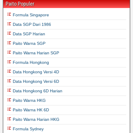
Paito Populer
Formula Singapore
Data SGP Dari 1986
Data SGP Harian
Paito Warna SGP
Paito Warna Harian SGP
Formula Hongkong
Data Hongkong Versi 4D
Data Hongkong Versi 6D
Data Hongkong 6D Harian
Paito Warna HKG
Paito Warna HK 6D
Paito Warna Harian HKG
Formula Sydney