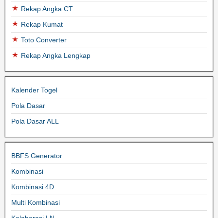
Rekap Angka CT
Rekap Kumat
Toto Converter
Rekap Angka Lengkap
Kalender Togel
Pola Dasar
Pola Dasar ALL
BBFS Generator
Kombinasi
Kombinasi 4D
Multi Kombinasi