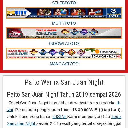
SELEBTOTO
MCITYTOTO
INDOWLATOTO
MANGGATOTO
Paito Warna San Juan Night
Paito San Juan Night Tahun 2019 sampai 2026
Togel San Juan Night bisa dilihat di website resmi mereka
di
sini
. Pemutaran pengeluaran
Live: 13.30.00 WIB ((tiap hari)
.
Untuk Paito versi harian
DISINI
Kami mempunyai Data
Togel
San Juan Night
sekitar 2751 result yang tercatat sejak tanggal