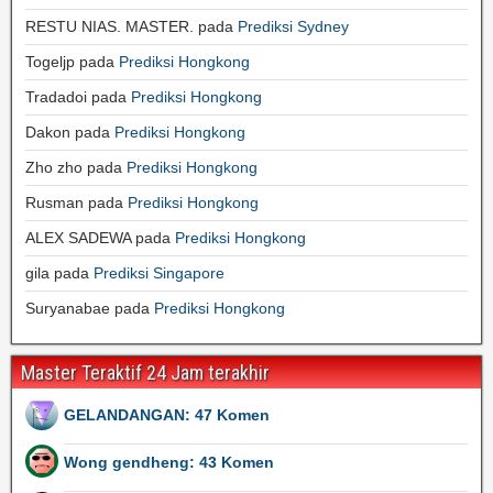
RESTU NIAS. MASTER.
pada
Prediksi Sydney
Togeljp
pada
Prediksi Hongkong
Tradadoi
pada
Prediksi Hongkong
Dakon
pada
Prediksi Hongkong
Zho zho
pada
Prediksi Hongkong
Rusman
pada
Prediksi Hongkong
ALEX SADEWA
pada
Prediksi Hongkong
gila
pada
Prediksi Singapore
Suryanabae
pada
Prediksi Hongkong
Master Teraktif 24 Jam terakhir
GELANDANGAN: 47 Komen
Wong gendheng: 43 Komen