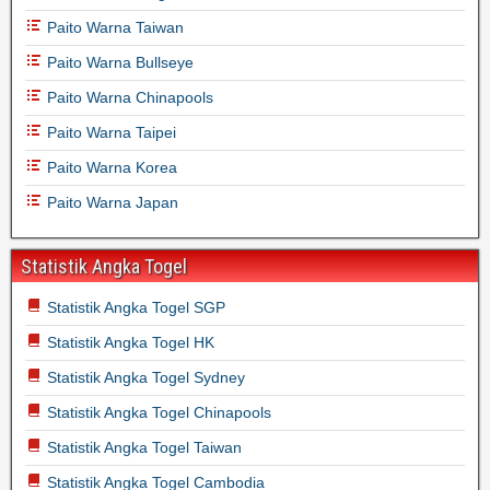
Paito Warna Taiwan
Paito Warna Bullseye
Paito Warna Chinapools
Paito Warna Taipei
Paito Warna Korea
Paito Warna Japan
Statistik Angka Togel
Statistik Angka Togel SGP
Statistik Angka Togel HK
Statistik Angka Togel Sydney
Statistik Angka Togel Chinapools
Statistik Angka Togel Taiwan
Statistik Angka Togel Cambodia