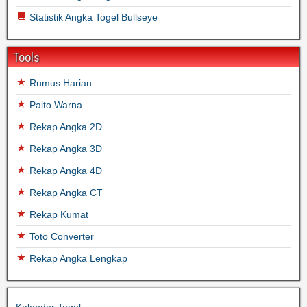
Statistik Angka Togel Bullseye
Tools
Rumus Harian
Paito Warna
Rekap Angka 2D
Rekap Angka 3D
Rekap Angka 4D
Rekap Angka CT
Rekap Kumat
Toto Converter
Rekap Angka Lengkap