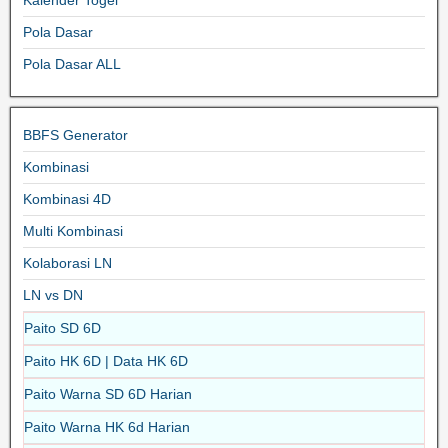
Kalender Togel
Pola Dasar
Pola Dasar ALL
BBFS Generator
Kombinasi
Kombinasi 4D
Multi Kombinasi
Kolaborasi LN
LN vs DN
Paito SD 6D
Paito HK 6D | Data HK 6D
Paito Warna SD 6D Harian
Paito Warna HK 6d Harian