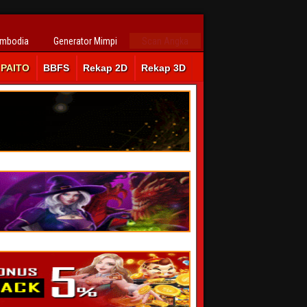
ambodia
Generator Mimpi
Scan Angka
PAITO
BBFS
Rekap 2D
Rekap 3D