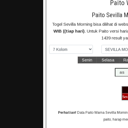
Paito 
Paito Sevilla
Togel Sevilla Morning bisa dilihat di we
WIB ((tiap hari)
. Untuk Paito versi har
1439 result ya
Senin
Selasa
R
Sev
Perhatian!
Data Paito Warna Sevilla Morning
paito, harap m