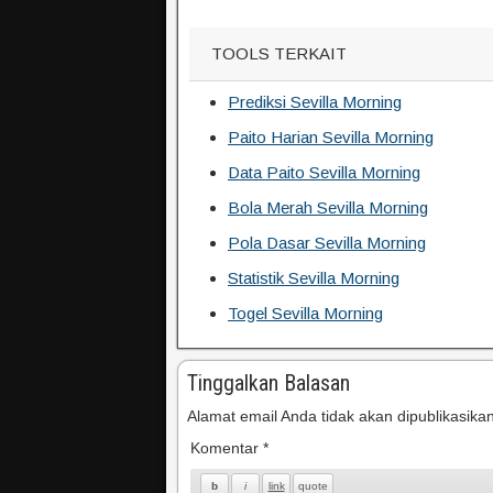
TOOLS TERKAIT
Prediksi Sevilla Morning
Paito Harian Sevilla Morning
Data Paito Sevilla Morning
Bola Merah Sevilla Morning
Pola Dasar Sevilla Morning
Statistik Sevilla Morning
Togel Sevilla Morning
Tinggalkan Balasan
Alamat email Anda tidak akan dipublikasikan
Komentar
*