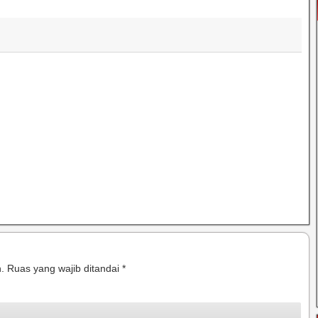
.
Ruas yang wajib ditandai
*