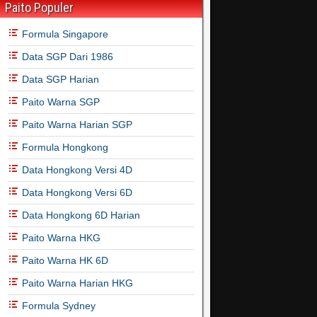
Paito Populer
Formula Singapore
Data SGP Dari 1986
Data SGP Harian
Paito Warna SGP
Paito Warna Harian SGP
Formula Hongkong
Data Hongkong Versi 4D
Data Hongkong Versi 6D
Data Hongkong 6D Harian
Paito Warna HKG
Paito Warna HK 6D
Paito Warna Harian HKG
Formula Sydney