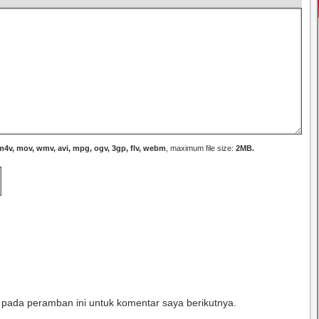
 m4v, mov, wmv, avi, mpg, ogv, 3gp, flv, webm
, maximum file size:
2MB.
 pada peramban ini untuk komentar saya berikutnya.