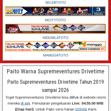
SELEBTOTO
MCITYTOTO
INDOWLATOTO
MANGGATOTO
Paito Warna Supremeventures Drivetime
Paito Supremeventures Drivetime Tahun 2019
sampai 2026
Togel Supremeventures Drivetime bisa dilihat di website resmi
mereka
di sini
. Pemutaran pengeluaran
Live: 04.55.00 WIB
((tiap hari)
. Untuk Paito versi harian
DISINI
Kami