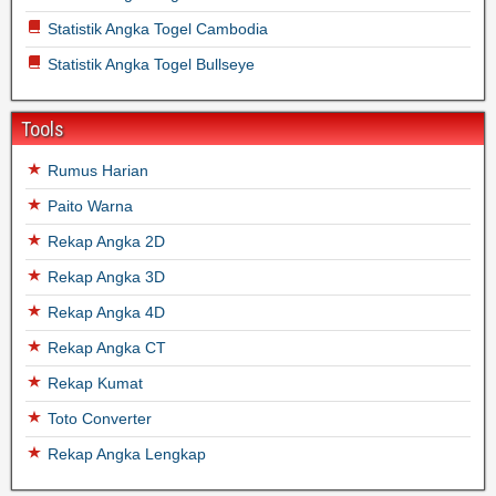
Statistik Angka Togel Cambodia
Statistik Angka Togel Bullseye
Tools
Rumus Harian
Paito Warna
Rekap Angka 2D
Rekap Angka 3D
Rekap Angka 4D
Rekap Angka CT
Rekap Kumat
Toto Converter
Rekap Angka Lengkap