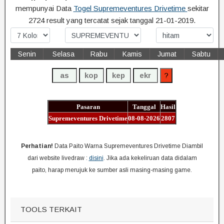
mempunyai Data
Togel Supremeventures Drivetime
sekitar
2724 result yang tercatat sejak tanggal 21-01-2019.
Senin
Selasa
Rabu
Kamis
Jumat
Sabtu
Pasaran
Tanggal
Hasil
Supremeventures Drivetime
08-08-2026
2807
Perhatian!
Data Paito Warna Supremeventures Drivetime Diambil
dari website livedraw :
disini
. Jika ada kekeliruan data didalam
paito, harap merujuk ke sumber asli masing-masing game.
TOOLS TERKAIT