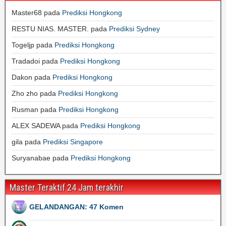
Master68
pada
Prediksi Hongkong
RESTU NIAS. MASTER.
pada
Prediksi Sydney
Togeljp
pada
Prediksi Hongkong
Tradadoi
pada
Prediksi Hongkong
Dakon
pada
Prediksi Hongkong
Zho zho
pada
Prediksi Hongkong
Rusman
pada
Prediksi Hongkong
ALEX SADEWA
pada
Prediksi Hongkong
gila
pada
Prediksi Singapore
Suryanabae
pada
Prediksi Hongkong
Master Teraktif 24 Jam terakhir
GELANDANGAN: 47 Komen