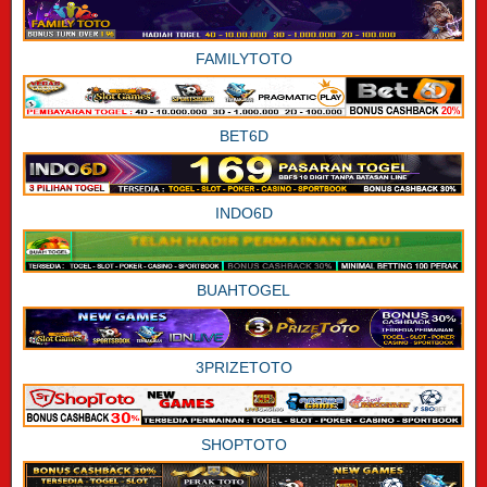
FAMILYTOTO
BET6D
INDO6D
BUAHTOGEL
3PRIZETOTO
SHOPTOTO