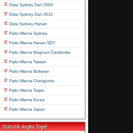
Data Sydney Dari 2009
Data Sydney Dari 2015
Data Sydney Harian
Paito Warna Sydney
Paito Warna Harian SDY
Paito Warna Magnum Cambodia
Paito Warna Taiwan
Paito Warna Bullseye
Paito Warna Chinapools
Paito Warna Taipei
Paito Warna Korea
Paito Warna Japan
Statistik Angka Togel