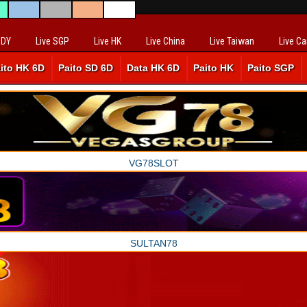
SDY
Live SGP
Live HK
Live China
Live Taiwan
Live C
ito HK 6D
Paito SD 6D
Data HK 6D
Paito HK
Paito SGP
VG78SLOT
SULTAN78