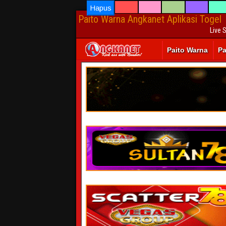
Hapus
Paito Warna Angkanet Aplikasi Togel
Live 
Paito Warna
Pa