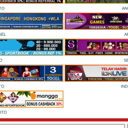
TO
AN
GEL
A
O
S
TO
IN
OTO