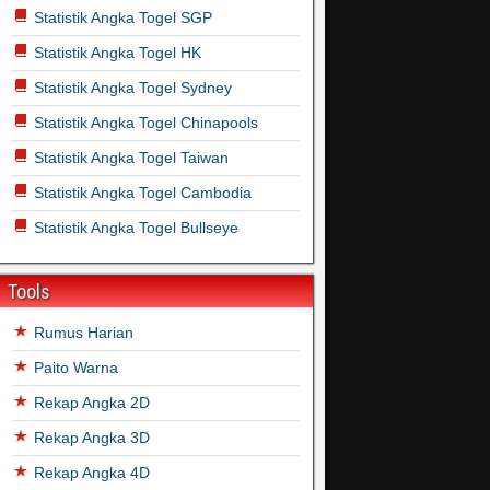
Statistik Angka Togel SGP
Statistik Angka Togel HK
Statistik Angka Togel Sydney
Statistik Angka Togel Chinapools
Statistik Angka Togel Taiwan
Statistik Angka Togel Cambodia
Statistik Angka Togel Bullseye
Tools
Rumus Harian
Paito Warna
Rekap Angka 2D
Rekap Angka 3D
Rekap Angka 4D