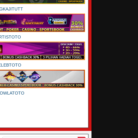
GKAJITUTT
RTISTOTO
ELEBTOTO
DOWLATOTO