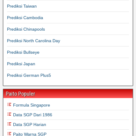
Prediksi Taiwan
Prediksi Cambodia
Prediksi Chinapools
Prediksi North Carolina Day
Prediksi Bullseye
Prediksi Japan
Prediksi German Plus5
Paito Populer
Formula Singapore
Data SGP Dari 1986
Data SGP Harian
Paito Warna SGP