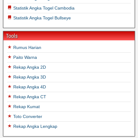
Statistik Angka Togel Cambodia
Statistik Angka Togel Bullseye
Tools
Rumus Harian
Paito Warna
Rekap Angka 2D
Rekap Angka 3D
Rekap Angka 4D
Rekap Angka CT
Rekap Kumat
Toto Converter
Rekap Angka Lengkap