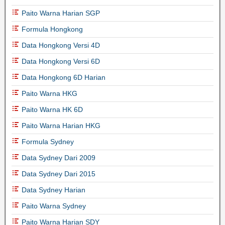
Paito Warna Harian SGP
Formula Hongkong
Data Hongkong Versi 4D
Data Hongkong Versi 6D
Data Hongkong 6D Harian
Paito Warna HKG
Paito Warna HK 6D
Paito Warna Harian HKG
Formula Sydney
Data Sydney Dari 2009
Data Sydney Dari 2015
Data Sydney Harian
Paito Warna Sydney
Paito Warna Harian SDY