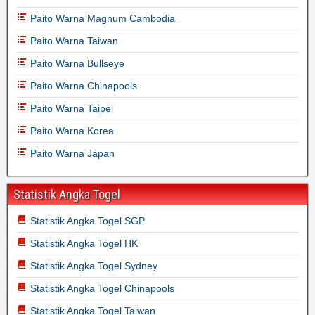
Paito Warna Magnum Cambodia
Paito Warna Taiwan
Paito Warna Bullseye
Paito Warna Chinapools
Paito Warna Taipei
Paito Warna Korea
Paito Warna Japan
Statistik Angka Togel
Statistik Angka Togel SGP
Statistik Angka Togel HK
Statistik Angka Togel Sydney
Statistik Angka Togel Chinapools
Statistik Angka Togel Taiwan