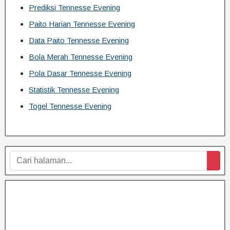
Prediksi Tennesse Evening
Paito Harian Tennesse Evening
Data Paito Tennesse Evening
Bola Merah Tennesse Evening
Pola Dasar Tennesse Evening
Statistik Tennesse Evening
Togel Tennesse Evening