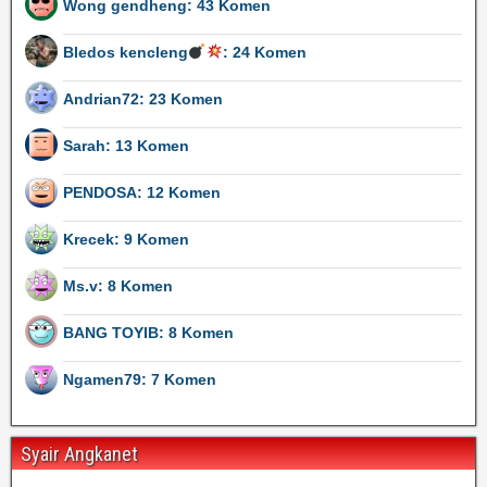
Wong gendheng: 43 Komen
Bledos kencleng
: 24 Komen
Andrian72: 23 Komen
Sarah: 13 Komen
PENDOSA: 12 Komen
Krecek: 9 Komen
Ms.v: 8 Komen
BANG TOYIB: 8 Komen
Ngamen79: 7 Komen
Syair Angkanet