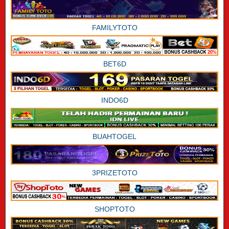
FAMILYTOTO
BET6D
INDO6D
BUAHTOGEL
3PRIZETOTO
SHOPTOTO