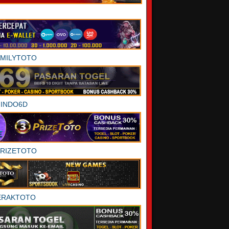
AMILYTOTO
INDO6D
PRIZETOTO
ERAKTOTO