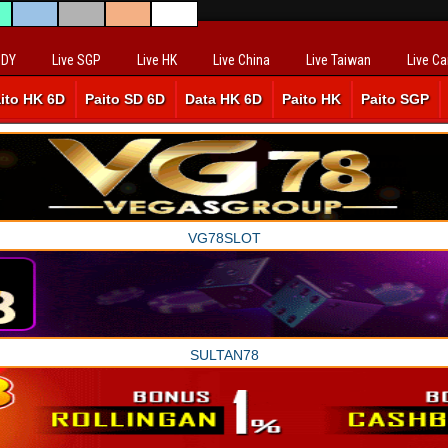
SDY
Live SGP
Live HK
Live China
Live Taiwan
Live C
ito HK 6D
Paito SD 6D
Data HK 6D
Paito HK
Paito SGP
VG78SLOT
SULTAN78