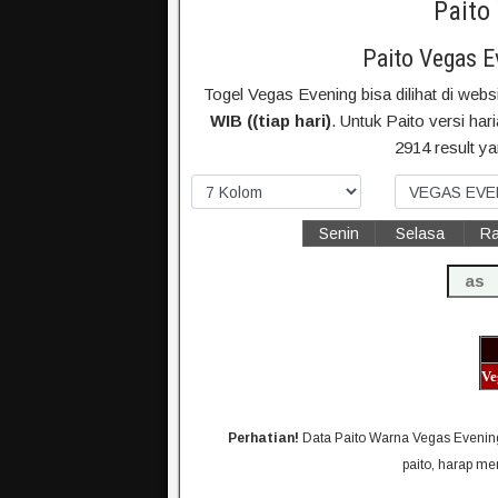
Paito
Paito Vegas E
Togel Vegas Evening bisa dilihat di web
WIB ((tiap hari)
. Untuk Paito versi har
2914 result ya
Senin
Selasa
R
Ve
Perhatian!
Data Paito Warna Vegas Evening 
paito, harap m