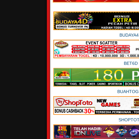
BUDAYA4
BET6D
BUAHTOG
SHOPTO