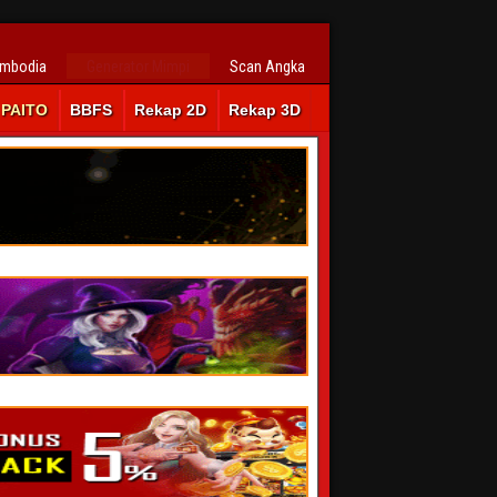
ambodia
Generator Mimpi
Scan Angka
PAITO
BBFS
Rekap 2D
Rekap 3D