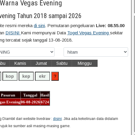
 Warna Vegas Evening
vening Tahun 2018 sampai 2026
site resmi mereka
di sini
. Pemutaran pengeluaran
Live: 08.55.00
ian
DISINI
Kami mempunyai Data
Togel Vegas Evening
sekitar
ng tercatat sejak tanggal 13-08-2018.
abu
Kamis
Jumat
Sabtu
Minggu
Pasaran
Tanggal
Hasil
gas Evening
06-08-2026
6724
Diambil dari website livedraw :
disini
. Jika ada kekeliruan data didalam
erujuk ke sumber asli masing-masing game.